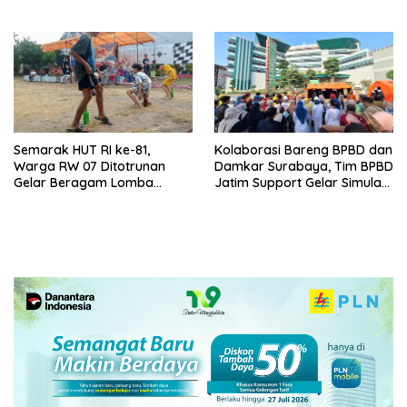
Surabaya Awards 2026
Gresik
Semarak HUT RI ke-81,
Kolaborasi Bareng BPBD dan
Warga RW 07 Ditotrunan
Damkar Surabaya, Tim BPBD
Gelar Beragam Lomba
Jatim Support Gelar Simulasi
Tradisional.
Gempa Bumi dan Kebakaran
di RSUD Dr Soetomo