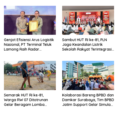
Genjot Efisiensi Arus Logistik
Sambut HUT RI ke-81, PLN
Nasional, PT Terminal Teluk
Jaga Keandalan Listrik
Lamong Raih Radar
Sekolah Rakyat Terintegrasi 1
Surabaya Awards 2026
Gresik
Semarak HUT RI ke-81,
Kolaborasi Bareng BPBD dan
Warga RW 07 Ditotrunan
Damkar Surabaya, Tim BPBD
Gelar Beragam Lomba
Jatim Support Gelar Simulasi
Tradisional.
Gempa Bumi dan Kebakaran
di RSUD Dr Soetomo