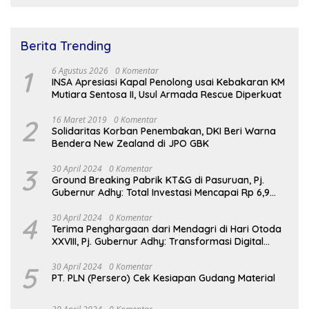
Berita Trending
1
6 Agustus 2026
0 Komentar
INSA Apresiasi Kapal Penolong usai Kebakaran KM
Mutiara Sentosa II, Usul Armada Rescue Diperkuat
2
16 Maret 2019
0 Komentar
Solidaritas Korban Penembakan, DKI Beri Warna
Bendera New Zealand di JPO GBK
3
30 April 2024
0 Komentar
Ground Breaking Pabrik KT&G di Pasuruan, Pj.
Gubernur Adhy: Total Investasi Mencapai Rp 6,9
Trilliun dan Serap Ribuan Tenaga Kerja
4
30 April 2024
0 Komentar
Terima Penghargaan dari Mendagri di Hari Otoda
XXVIII, Pj. Gubernur Adhy: Transformasi Digital
dalam Reformasi Birokrasi Jadi Kunci
Keberhasilan Jatim
5
30 April 2024
0 Komentar
PT. PLN (Persero) Cek Kesiapan Gudang Material