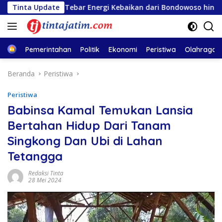
Langsung
1, PLN Tebar Energi Kebaikan dari Bondowoso hingga Kepulaua
Tinta Update
ke
konten
Home
Pemerintahan
Politik
Ekonomi
Peristiwa
Olahraga
Beranda
Peristiwa
Peristiwa
Babinsa Kamal Temukan Lansia
Bertahan Hidup Dari Tanam
Singkong Dan Ubi di Lahan
Tetangga
Redaksi Tinta
28 Mei 2024