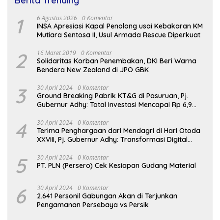
Berita Trending
1
6 Agustus 2026
0 Komentar
INSA Apresiasi Kapal Penolong usai Kebakaran KM
Mutiara Sentosa II, Usul Armada Rescue Diperkuat
2
16 Maret 2019
0 Komentar
Solidaritas Korban Penembakan, DKI Beri Warna
Bendera New Zealand di JPO GBK
3
30 April 2024
0 Komentar
Ground Breaking Pabrik KT&G di Pasuruan, Pj.
Gubernur Adhy: Total Investasi Mencapai Rp 6,9
Trilliun dan Serap Ribuan Tenaga Kerja
4
30 April 2024
0 Komentar
Terima Penghargaan dari Mendagri di Hari Otoda
XXVIII, Pj. Gubernur Adhy: Transformasi Digital
dalam Reformasi Birokrasi Jadi Kunci
Keberhasilan Jatim
5
30 April 2024
0 Komentar
PT. PLN (Persero) Cek Kesiapan Gudang Material
6
30 April 2024
0 Komentar
2.641 Personil Gabungan Akan di Terjunkan
Pengamanan Persebaya vs Persik