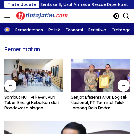
Langsung
 Mutiara Sentosa II, Usul Armada Rescue Diperkuat
Tinta Update
Sam
ke
konten
Home
Pemerintahan
Politik
Ekonomi
Peristiwa
Olahraga
Pemerintahan
Sambut HUT RI ke-81, PLN
Genjot Efisiensi Arus Logistik
Tebar Energi Kebaikan dari
Nasional, PT Terminal Teluk
Bondowoso hingga
Lamong Raih Radar
Kepulauan Kangean
Surabaya Awards 2026