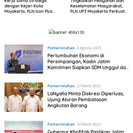
Kerja Sama Strategis
Tingkatkan Pelayanan dan
dengan Kejari Kota
Keselamatan Masyarakat,
Mojokerto, PLN Icon Plus
PLN UP3 Mojokerto Perkuat
Perkuat Peran Digital and
Sinergi dengan Polres
Green Enabler di Jawa Timur
Nganjuk
Pemerintahan
6 Agustus 2025
Pertumbuhan Ekonomi di
Persimpangan, Kadin Jatim
Komitmen Siapkan SDM Unggul dan
Berkualitas Melalui Vokasi
Pemerintahan
22 Maret 2025
LaNyalla Minta Diskresi Diperluas,
Ujung Aturan Pembatasan
Angkutan Barang
Pemerintahan
10 Maret 2025
Gubernur Khofifah Pastikan Jatim