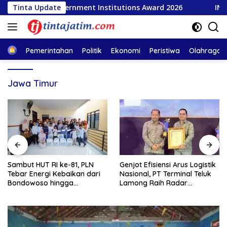
Langsung
Popular Government Institutions Award 2026
Tinta Update
INSA Apre
ke
konten
Home
Pemerintahan
Politik
Ekonomi
Peristiwa
Olahraga
Jawa Timur
Sambut HUT RI ke-81, PLN
Genjot Efisiensi Arus Logistik
Tebar Energi Kebaikan dari
Nasional, PT Terminal Teluk
Bondowoso hingga
Lamong Raih Radar
Kepulauan Kangean
Surabaya Awards 2026