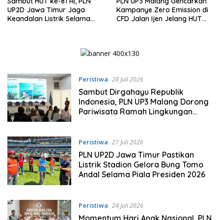
Sambut HUT ke-81 RI, PLN
PLN UP3 Malang Gencarkan
UP2D Jawa Timur Jaga
Kampanye Zero Emission di
Keandalan Listrik Selama
CFD Jalan Ijen Jelang HUT
Piala Presiden di GBT
Ke-81 RI
Surabaya
Peristiwa
28 Juli 2026
Sambut Dirgahayu Republik
Indonesia, PLN UP3 Malang Dorong
Pariwisata Ramah Lingkungan
melalui Forum Diskusi “Malang
Bersinar”
Peristiwa
27 Juli 2026
PLN UP2D Jawa Timur Pastikan
Listrik Stadion Gelora Bung Tomo
Andal Selama Piala Presiden 2026
Peristiwa
24 Juli 2026
Momentum Hari Anak Nasional, PLN