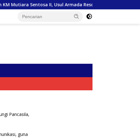
M Mutiara Sentosa II, Usul Armada Rescue Diperkuat
Sa
ungi Pancasila,
unikasi, guna