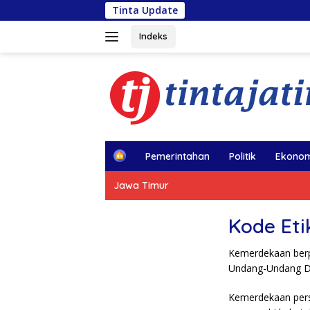
Langsung
Tinta Update
ke
konten
Indeks
H
Pemerintahan
Politik
Ekonom
o
m
Jawa Timur
e
Kode Eti
Kemerdekaan berpe
Undang-Undang Da
Kemerdekaan pers