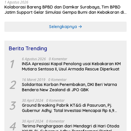
1 Agustus 2026
Kolaborasi Bareng BPBD dan Damkar Surabaya, Tim BPBD
Jatim Support Gelar Simulasi Gempa Bumi dan Kebakaran di
RSUD Dr Soetomo
Selengkapnya
Berita Trending
1
6 Agustus 2026
0 Komentar
INSA Apresiasi Kapal Penolong usai Kebakaran KM
Mutiara Sentosa II, Usul Armada Rescue Diperkuat
2
16 Maret 2019
0 Komentar
Solidaritas Korban Penembakan, DKI Beri Warna
Bendera New Zealand di JPO GBK
3
30 April 2024
0 Komentar
Ground Breaking Pabrik KT&G di Pasuruan, Pj.
Gubernur Adhy: Total Investasi Mencapai Rp 6,9
Trilliun dan Serap Ribuan Tenaga Kerja
4
30 April 2024
0 Komentar
Terima Penghargaan dari Mendagri di Hari Otoda