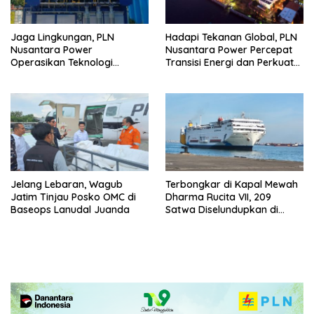
Jaga Lingkungan, PLN
Hadapi Tekanan Global, PLN
Nusantara Power
Nusantara Power Percepat
Operasikan Teknologi
Transisi Energi dan Perkuat
Carbon Capture Mikro Alga
Keandalan Pembangkit
PLTGU Muara Karang yang
Pertama di Sektor
Ketenagalistrikan
Jelang Lebaran, Wagub
Terbongkar di Kapal Mewah
Jatim Tinjau Posko OMC di
Dharma Rucita VII, 209
Baseops Lanudal Juanda
Satwa Diselundupkan di
Bawah Truk