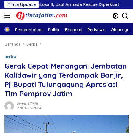
Langsung
ra Sentosa II, Usul Armada Rescue Diperkuat
Tinta Update
Sambut HU
ke
konten
Home
Pemerintahan
Politik
Ekonomi
Peristiwa
Olahraga
Beranda
Berita
Berita
Gerak Cepat Menangani Jembatan
Kalidawir yang Terdampak Banjir,
Pj Bupati Tulungagung Apresiasi
Tim Pemprov Jatim
Redaksi Tinta
2 Agustus 2024