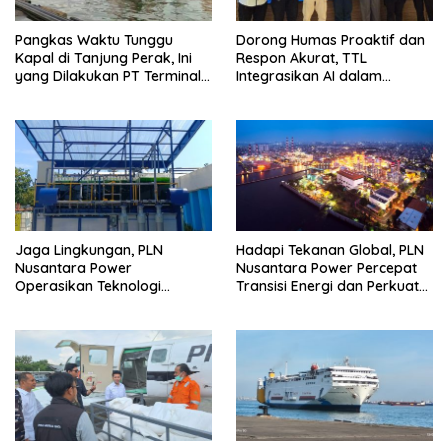
Pangkas Waktu Tunggu
Dorong Humas Proaktif dan
Kapal di Tanjung Perak, Ini
Respon Akurat, TTL
yang Dilakukan PT Terminal
Integrasikan AI dalam
Teluk Lamong
Strategi Kehumasan
Jaga Lingkungan, PLN
Hadapi Tekanan Global, PLN
Nusantara Power
Nusantara Power Percepat
Operasikan Teknologi
Transisi Energi dan Perkuat
Carbon Capture Mikro Alga
Keandalan Pembangkit
PLTGU Muara Karang yang
Pertama di Sektor
Ketenagalistrikan