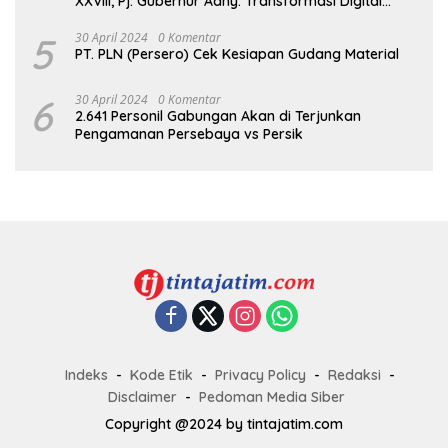
XXVIII, Pj. Gubernur Adhy: Transformasi Digital
dalam Reformasi Birokrasi Jadi Kunci
Keberhasilan Jatim
5
30 April 2024
0 Komentar
PT. PLN (Persero) Cek Kesiapan Gudang Material
6
30 April 2024
0 Komentar
2.641 Personil Gabungan Akan di Terjunkan
Pengamanan Persebaya vs Persik
Indeks
Kode Etik
Privacy Policy
Redaksi
Disclaimer
Pedoman Media Siber
Copyright @2024 by tintajatim.com