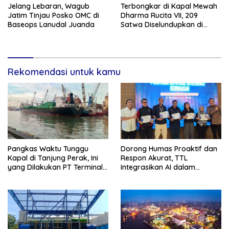
Jelang Lebaran, Wagub
Terbongkar di Kapal Mewah
Jatim Tinjau Posko OMC di
Dharma Rucita VII, 209
Baseops Lanudal Juanda
Satwa Diselundupkan di
Bawah Truk
Rekomendasi untuk kamu
Pangkas Waktu Tunggu
Dorong Humas Proaktif dan
Kapal di Tanjung Perak, Ini
Respon Akurat, TTL
yang Dilakukan PT Terminal
Integrasikan AI dalam
Teluk Lamong
Strategi Kehumasan