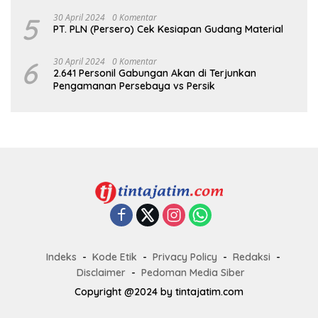
dalam Reformasi Birokrasi Jadi Kunci
Keberhasilan Jatim
5
30 April 2024
0 Komentar
PT. PLN (Persero) Cek Kesiapan Gudang Material
6
30 April 2024
0 Komentar
2.641 Personil Gabungan Akan di Terjunkan
Pengamanan Persebaya vs Persik
Indeks
Kode Etik
Privacy Policy
Redaksi
Disclaimer
Pedoman Media Siber
Copyright @2024 by tintajatim.com