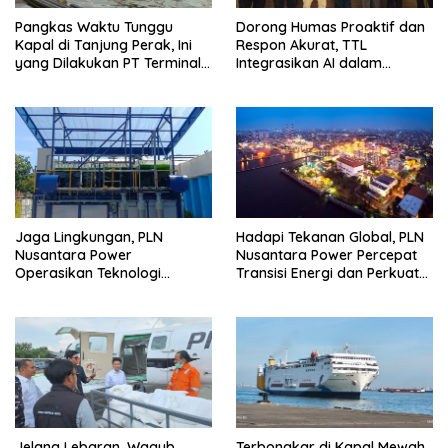
Pangkas Waktu Tunggu
Dorong Humas Proaktif dan
Kapal di Tanjung Perak, Ini
Respon Akurat, TTL
yang Dilakukan PT Terminal
Integrasikan AI dalam
Teluk Lamong
Strategi Kehumasan
Jaga Lingkungan, PLN
Hadapi Tekanan Global, PLN
Nusantara Power
Nusantara Power Percepat
Operasikan Teknologi
Transisi Energi dan Perkuat
Carbon Capture Mikro Alga
Keandalan Pembangkit
PLTGU Muara Karang yang
Pertama di Sektor
Ketenagalistrikan
Jelang Lebaran, Wagub
Terbongkar di Kapal Mewah