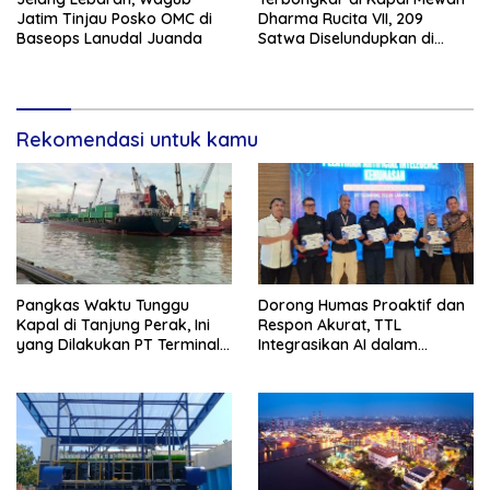
Jatim Tinjau Posko OMC di
Dharma Rucita VII, 209
Baseops Lanudal Juanda
Satwa Diselundupkan di
Bawah Truk
Rekomendasi untuk kamu
Pangkas Waktu Tunggu
Dorong Humas Proaktif dan
Kapal di Tanjung Perak, Ini
Respon Akurat, TTL
yang Dilakukan PT Terminal
Integrasikan AI dalam
Teluk Lamong
Strategi Kehumasan