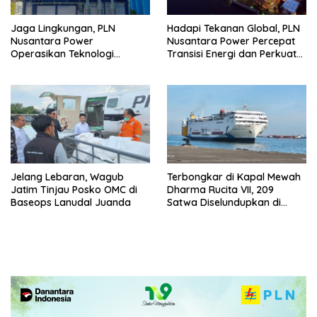
Jaga Lingkungan, PLN
Hadapi Tekanan Global, PLN
Nusantara Power
Nusantara Power Percepat
Operasikan Teknologi
Transisi Energi dan Perkuat
Carbon Capture Mikro Alga
Keandalan Pembangkit
PLTGU Muara Karang yang
Pertama di Sektor
Ketenagalistrikan
Jelang Lebaran, Wagub
Terbongkar di Kapal Mewah
Jatim Tinjau Posko OMC di
Dharma Rucita VII, 209
Baseops Lanudal Juanda
Satwa Diselundupkan di
Bawah Truk