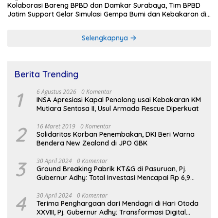
Kolaborasi Bareng BPBD dan Damkar Surabaya, Tim BPBD
Jatim Support Gelar Simulasi Gempa Bumi dan Kebakaran di
RSUD Dr Soetomo
Selengkapnya
Berita Trending
1
6 Agustus 2026
0 Komentar
INSA Apresiasi Kapal Penolong usai Kebakaran KM
Mutiara Sentosa II, Usul Armada Rescue Diperkuat
2
16 Maret 2019
0 Komentar
Solidaritas Korban Penembakan, DKI Beri Warna
Bendera New Zealand di JPO GBK
3
30 April 2024
0 Komentar
Ground Breaking Pabrik KT&G di Pasuruan, Pj.
Gubernur Adhy: Total Investasi Mencapai Rp 6,9
Trilliun dan Serap Ribuan Tenaga Kerja
4
30 April 2024
0 Komentar
Terima Penghargaan dari Mendagri di Hari Otoda
XXVIII, Pj. Gubernur Adhy: Transformasi Digital