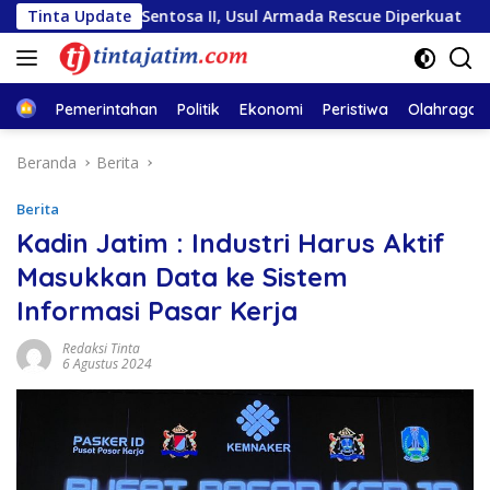
Langsung
ara Sentosa II, Usul Armada Rescue Diperkuat
Tinta Update
Sambut 
ke
konten
Home
Pemerintahan
Politik
Ekonomi
Peristiwa
Olahraga
Beranda
Berita
Berita
Kadin Jatim : Industri Harus Aktif
Masukkan Data ke Sistem
Informasi Pasar Kerja
Redaksi Tinta
6 Agustus 2024