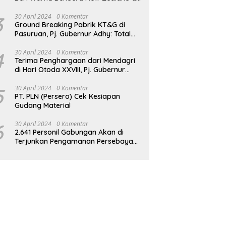
JPO GBK
3
30 April 2024
0 Komentar
Ground Breaking Pabrik KT&G di
Pasuruan, Pj. Gubernur Adhy: Total
Investasi Mencapai Rp 6,9 Trilliun dan
Serap Ribuan Tenaga Kerja
4
30 April 2024
0 Komentar
Terima Penghargaan dari Mendagri
di Hari Otoda XXVIII, Pj. Gubernur
Adhy: Transformasi Digital dalam
Reformasi Birokrasi Jadi Kunci
5
30 April 2024
0 Komentar
PT. PLN (Persero) Cek Kesiapan
Keberhasilan Jatim
Gudang Material
6
30 April 2024
0 Komentar
2.641 Personil Gabungan Akan di
Terjunkan Pengamanan Persebaya
vs Persik