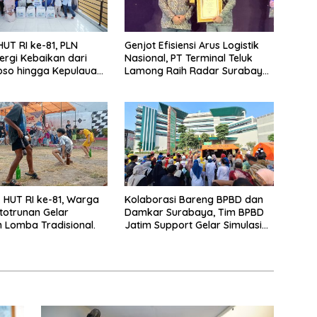
UT RI ke-81, PLN
Genjot Efisiensi Arus Logistik
ergi Kebaikan dari
Nasional, PT Terminal Teluk
so hingga Kepulauan
Lamong Raih Radar Surabaya
Awards 2026
HUT RI ke-81, Warga
Kolaborasi Bareng BPBD dan
totrunan Gelar
Damkar Surabaya, Tim BPBD
Lomba Tradisional.
Jatim Support Gelar Simulasi
Gempa Bumi dan Kebakaran di
RSUD Dr Soetomo