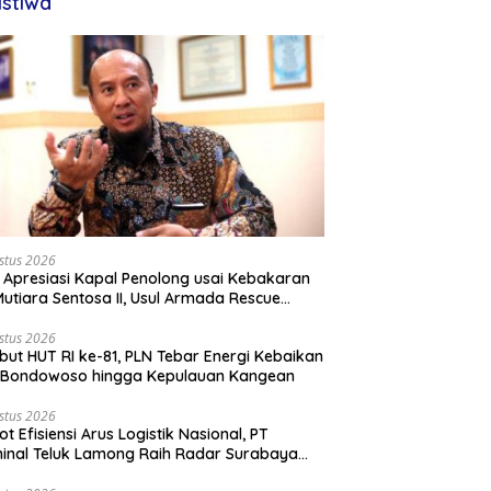
istiwa
stus 2026
 Apresiasi Kapal Penolong usai Kebakaran
utiara Sentosa II, Usul Armada Rescue
rkuat
stus 2026
ut HUT RI ke-81, PLN Tebar Energi Kebaikan
i Bondowoso hingga Kepulauan Kangean
stus 2026
ot Efisiensi Arus Logistik Nasional, PT
inal Teluk Lamong Raih Radar Surabaya
rds 2026