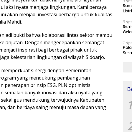
3 Agu
Samb
alui aksi nyata menjaga lingkungan. Kami percaya
List
ni akan menjadi investasi berharga untuk kualitas
lia Mahdi.
3 Agu
Sema
Gela
enjadi bukti bahwa kolaborasi lintas sektor mampu
rkelanjutan. Dengan mengedepankan semangat
1 Agu
Kol
enjadi inspirasi bagi berbagai pihak untuk
Sura
aga kelestarian lingkungan di wilayah Sidoarjo.
Simu
Dr 
s memperkuat sinergi dengan Pemerintah
i program yang mendukung pembangunan
n penerapan prinsip ESG, PLN optimistis
B
an semakin banyak inovasi dan aksi nyata yang
 sekaligus mendukung terwujudnya Kabupaten
1
man, dan berdaya saing menuju masa depan yang