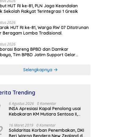
stus 2026
ut HUT RI ke-81, PLN Jaga Keandalan
rik Sekolah Rakyat Terintegrasi 1 Gresik
stus 2026
rak HUT RI ke-81, Warga RW 07 Ditotrunan
r Beragam Lomba Tradisional.
stus 2026
aborasi Bareng BPBD dan Damkar
baya, Tim BPBD Jatim Support Gelar
lasi Gempa Bumi dan Kebakaran di RSUD
Soetomo
Selengkapnya
erita Trending
6 Agustus 2026
0 Komentar
INSA Apresiasi Kapal Penolong usai
Kebakaran KM Mutiara Sentosa II,
Usul Armada Rescue Diperkuat
2
16 Maret 2019
0 Komentar
Solidaritas Korban Penembakan, DKI
Beri Warna Bendera New Zealand di