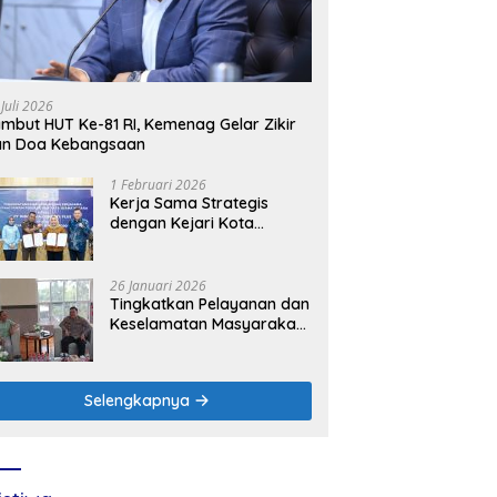
 Juli 2026
mbut HUT Ke-81 RI, Kemenag Gelar Zikir
an Doa Kebangsaan
1 Februari 2026
Kerja Sama Strategis
dengan Kejari Kota
Mojokerto, PLN Icon Plus
Perkuat Peran Digital and
Green Enabler di Jawa
26 Januari 2026
Timur
Tingkatkan Pelayanan dan
Keselamatan Masyarakat,
PLN UP3 Mojokerto
Perkuat Sinergi dengan
Polres Nganjuk
Selengkapnya