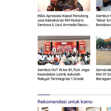
INSA Apresiasi Kapal Penolong
Sambut H
usai Kebakaran KM Mutiara
Tebar En
Sentosa II, Usul Armada Rescue
Bondowo
Diperkuat
Kangean
Sambut HUT RI ke-81, PLN Jaga
Semarak 
Keandalan Listrik Sekolah
RW 07 Di
Rakyat Terintegrasi 1 Gresik
Beragam 
Rekomendasi untuk kamu