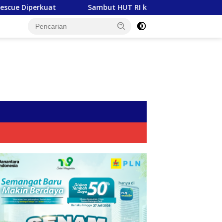
Sambut HUT RI ke-81, PLN Tebar Energi Kebaikan dari Bondo