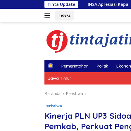
Langsung
INSA Apresiasi Kapal Penolong usai Kebakara
Tinta Update
ke
konten
Indeks
H
Pemerintahan
Politik
Ekonom
o
m
Jawa Timur
e
Beranda
Peristiwa
Peristiwa
Kinerja PLN UP3 Sido
Pemkab, Perkuat Peng