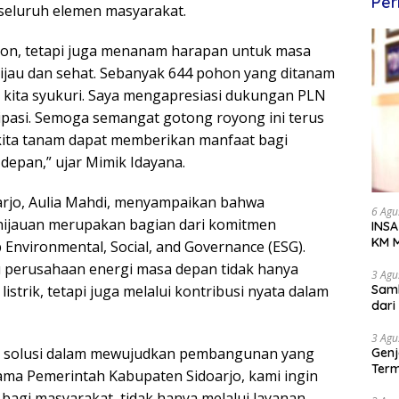
Per
seluruh elemen masyarakat.
ohon, tetapi juga menanam harapan untuk masa
ijau dan sehat. Sebanyak 644 pohon yang ditanam
 kita syukuri. Saya mengapresiasi dukungan PLN
sipasi. Semoga semangat gotong royong ini terus
ita tanam dapat memberikan manfaat bagi
epan,” ujar Mimik Idayana.
arjo, Aulia Mahdi, menyampaikan bahwa
6 Agu
hijauan merupakan bagian dari komitmen
INSA
KM M
Environmental, Social, and Governance (ESG).
Dipe
 perusahaan energi masa depan tidak hanya
3 Agu
strik, tetapi juga melalui kontribusi nyata dalam
Samb
dar
3 Agu
i solusi dalam mewujudkan pembangunan yang
Genj
Term
sama Pemerintah Kabupaten Sidoarjo, kami ingin
Awa
bagi masyarakat, tidak hanya melalui layanan