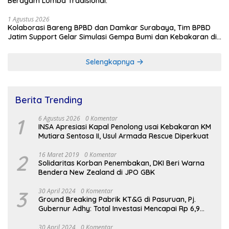
Beragam Lomba Tradisional.
1 Agustus 2026
Kolaborasi Bareng BPBD dan Damkar Surabaya, Tim BPBD
Jatim Support Gelar Simulasi Gempa Bumi dan Kebakaran di
RSUD Dr Soetomo
Selengkapnya
Berita Trending
1
6 Agustus 2026
0 Komentar
INSA Apresiasi Kapal Penolong usai Kebakaran KM
Mutiara Sentosa II, Usul Armada Rescue Diperkuat
2
16 Maret 2019
0 Komentar
Solidaritas Korban Penembakan, DKI Beri Warna
Bendera New Zealand di JPO GBK
3
30 April 2024
0 Komentar
Ground Breaking Pabrik KT&G di Pasuruan, Pj.
Gubernur Adhy: Total Investasi Mencapai Rp 6,9
Trilliun dan Serap Ribuan Tenaga Kerja
30 April 2024
0 Komentar