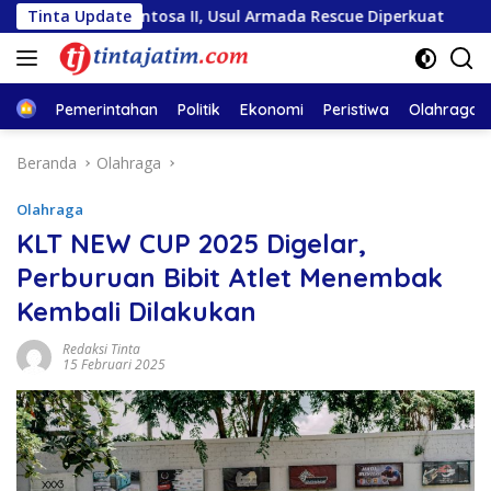
Langsung
ra Sentosa II, Usul Armada Rescue Diperkuat
Tinta Update
Sambut H
ke
konten
Home
Pemerintahan
Politik
Ekonomi
Peristiwa
Olahraga
Beranda
Olahraga
Olahraga
KLT NEW CUP 2025 Digelar,
Perburuan Bibit Atlet Menembak
Kembali Dilakukan
Redaksi Tinta
15 Februari 2025