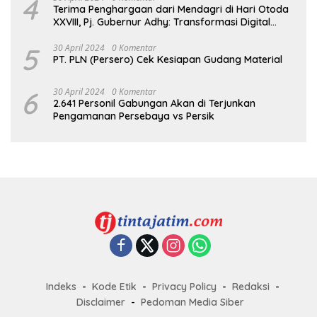
4
Terima Penghargaan dari Mendagri di Hari Otoda
XXVIII, Pj. Gubernur Adhy: Transformasi Digital
dalam Reformasi Birokrasi Jadi Kunci
Keberhasilan Jatim
5
30 April 2024
0 Komentar
PT. PLN (Persero) Cek Kesiapan Gudang Material
6
30 April 2024
0 Komentar
2.641 Personil Gabungan Akan di Terjunkan
Pengamanan Persebaya vs Persik
Indeks
Kode Etik
Privacy Policy
Redaksi
Disclaimer
Pedoman Media Siber