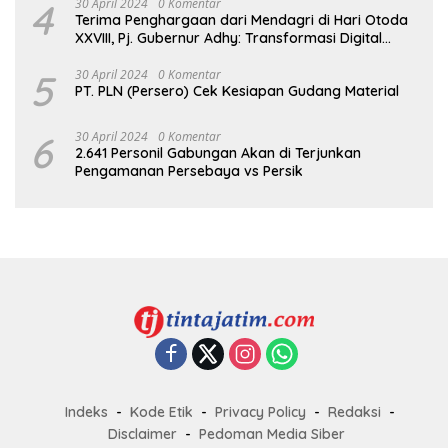
4
30 April 2024
0 Komentar
Terima Penghargaan dari Mendagri di Hari Otoda
XXVIII, Pj. Gubernur Adhy: Transformasi Digital
dalam Reformasi Birokrasi Jadi Kunci
Keberhasilan Jatim
5
30 April 2024
0 Komentar
PT. PLN (Persero) Cek Kesiapan Gudang Material
6
30 April 2024
0 Komentar
2.641 Personil Gabungan Akan di Terjunkan
Pengamanan Persebaya vs Persik
Indeks
Kode Etik
Privacy Policy
Redaksi
Disclaimer
Pedoman Media Siber