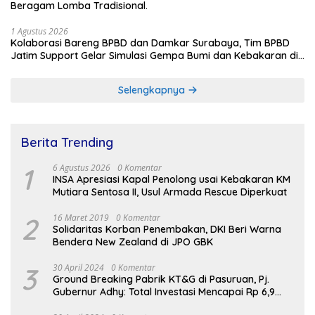
Beragam Lomba Tradisional.
1 Agustus 2026
Kolaborasi Bareng BPBD dan Damkar Surabaya, Tim BPBD
Jatim Support Gelar Simulasi Gempa Bumi dan Kebakaran di
RSUD Dr Soetomo
Selengkapnya
Berita Trending
1
6 Agustus 2026
0 Komentar
INSA Apresiasi Kapal Penolong usai Kebakaran KM
Mutiara Sentosa II, Usul Armada Rescue Diperkuat
2
16 Maret 2019
0 Komentar
Solidaritas Korban Penembakan, DKI Beri Warna
Bendera New Zealand di JPO GBK
3
30 April 2024
0 Komentar
Ground Breaking Pabrik KT&G di Pasuruan, Pj.
Gubernur Adhy: Total Investasi Mencapai Rp 6,9
Trilliun dan Serap Ribuan Tenaga Kerja