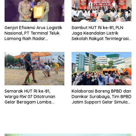
Genjot Efisiensi Arus Logistik
Sambut HUT RI ke-81, PLN
Nasional, PT Terminal Teluk
Jaga Keandalan Listrik
Lamong Raih Radar
Sekolah Rakyat Terintegrasi 1
Surabaya Awards 2026
Gresik
Semarak HUT RI ke-81,
Kolaborasi Bareng BPBD dan
Warga RW 07 Ditotrunan
Damkar Surabaya, Tim BPBD
Gelar Beragam Lomba
Jatim Support Gelar Simulasi
Tradisional.
Gempa Bumi dan Kebakaran
di RSUD Dr Soetomo