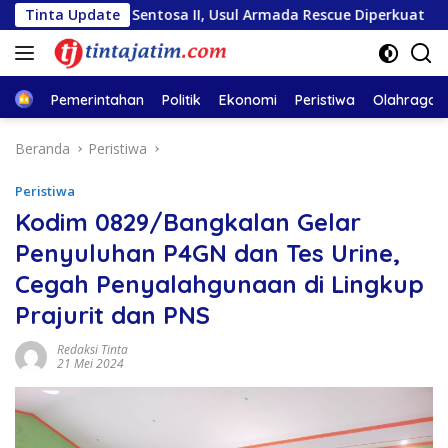
Langsung
iara Sentosa II, Usul Armada Rescue Diperkuat
Tinta Update
Sambut
ke
konten
Home
Pemerintahan
Politik
Ekonomi
Peristiwa
Olahraga
Beranda
Peristiwa
Peristiwa
Kodim 0829/Bangkalan Gelar
Penyuluhan P4GN dan Tes Urine,
Cegah Penyalahgunaan di Lingkup
Prajurit dan PNS
Redaksi Tinta
21 Mei 2024