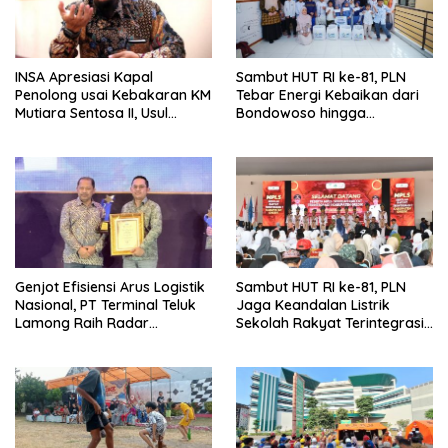
INSA Apresiasi Kapal
Sambut HUT RI ke-81, PLN
Penolong usai Kebakaran KM
Tebar Energi Kebaikan dari
Mutiara Sentosa II, Usul
Bondowoso hingga
Armada Rescue Diperkuat
Kepulauan Kangean
Genjot Efisiensi Arus Logistik
Sambut HUT RI ke-81, PLN
Nasional, PT Terminal Teluk
Jaga Keandalan Listrik
Lamong Raih Radar
Sekolah Rakyat Terintegrasi 1
Surabaya Awards 2026
Gresik