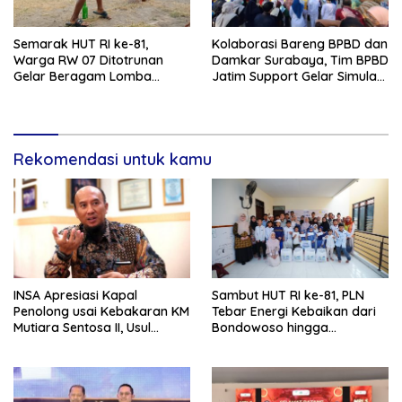
Semarak HUT RI ke-81,
Kolaborasi Bareng BPBD dan
Warga RW 07 Ditotrunan
Damkar Surabaya, Tim BPBD
Gelar Beragam Lomba
Jatim Support Gelar Simulasi
Tradisional.
Gempa Bumi dan Kebakaran
di RSUD Dr Soetomo
Rekomendasi untuk kamu
INSA Apresiasi Kapal
Sambut HUT RI ke-81, PLN
Penolong usai Kebakaran KM
Tebar Energi Kebaikan dari
Mutiara Sentosa II, Usul
Bondowoso hingga
Armada Rescue Diperkuat
Kepulauan Kangean