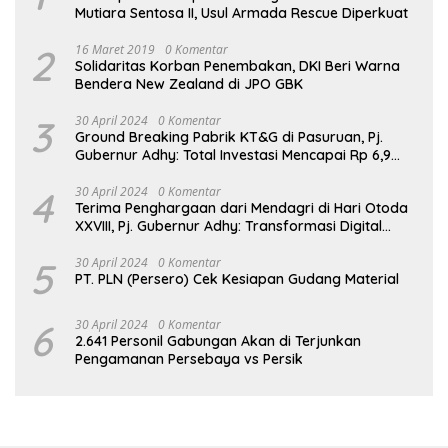
Mutiara Sentosa II, Usul Armada Rescue Diperkuat
2
16 Maret 2019
0 Komentar
Solidaritas Korban Penembakan, DKI Beri Warna
Bendera New Zealand di JPO GBK
3
30 April 2024
0 Komentar
Ground Breaking Pabrik KT&G di Pasuruan, Pj.
Gubernur Adhy: Total Investasi Mencapai Rp 6,9
Trilliun dan Serap Ribuan Tenaga Kerja
4
30 April 2024
0 Komentar
Terima Penghargaan dari Mendagri di Hari Otoda
XXVIII, Pj. Gubernur Adhy: Transformasi Digital
dalam Reformasi Birokrasi Jadi Kunci
Keberhasilan Jatim
5
30 April 2024
0 Komentar
PT. PLN (Persero) Cek Kesiapan Gudang Material
6
30 April 2024
0 Komentar
2.641 Personil Gabungan Akan di Terjunkan
Pengamanan Persebaya vs Persik