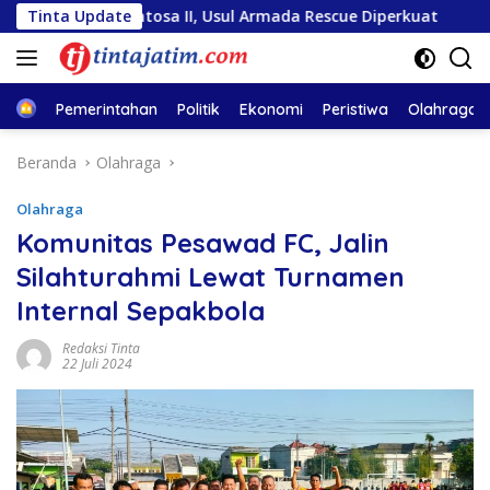
Langsung
ra Sentosa II, Usul Armada Rescue Diperkuat
Tinta Update
Sambut HU
ke
konten
Home
Pemerintahan
Politik
Ekonomi
Peristiwa
Olahraga
Beranda
Olahraga
Olahraga
Komunitas Pesawad FC, Jalin
Silahturahmi Lewat Turnamen
Internal Sepakbola
Redaksi Tinta
22 Juli 2024