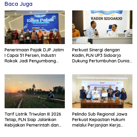
Baca Juga
Penerimaan Pajak DJP Jatim
Perkuat Sinergi dengan
I Capai 51 Persen, Industri
Kadin, PLN UP3 Sidoarjo
Rokok Jadi Penyumbang
Dukung Pertumbuhan Dunia
Terbesar
Usaha dan Investasi Daerah
Tarif Listrik Triwulan III 2026
Pelindo Sub Regional Jawa
Tetap, PLN Siap Jalankan
Perkuat Kepastian Hukum
Kebijakan Pemerintah dan
melalui Perjanjian Kerja
Jaga Kualitas Layanan ke
Sama dengan Cabang
Masyarakat
Kejaksaan Negeri Semarang