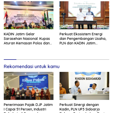
KADIN Jatim Gelar
Perkuat Ekosistem Energi
Sarasehan Nasional: Kupas
dan Pengembangan Usaha,
Aturan Kemasan Polos dan
PLN dan KADIN Jatim
Pelarangan Bahan
Tandatangani MoU
Tambahan yang Menekan
Kolaborasi Strategis
Sektor Strategis Tembakau
Rekomendasi untuk kamu
Penerimaan Pajak DJP Jatim
Perkuat Sinergi dengan
I Capai 51 Persen, Industri
Kadin, PLN UP3 Sidoarjo