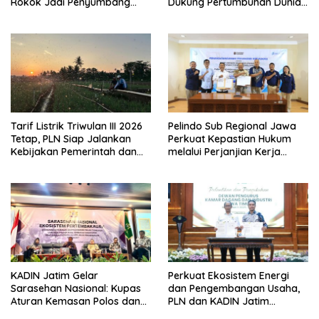
Rokok Jadi Penyumbang
Dukung Pertumbuhan Dunia
Terbesar
Usaha dan Investasi Daerah
Tarif Listrik Triwulan III 2026
Pelindo Sub Regional Jawa
Tetap, PLN Siap Jalankan
Perkuat Kepastian Hukum
Kebijakan Pemerintah dan
melalui Perjanjian Kerja
Jaga Kualitas Layanan ke
Sama dengan Cabang
Masyarakat
Kejaksaan Negeri Semarang
KADIN Jatim Gelar
Perkuat Ekosistem Energi
Sarasehan Nasional: Kupas
dan Pengembangan Usaha,
Aturan Kemasan Polos dan
PLN dan KADIN Jatim
Pelarangan Bahan
Tandatangani MoU