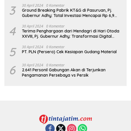
3
30 April 2024
0 Komentar
Ground Breaking Pabrik KT&G di Pasuruan, Pj.
Gubernur Adhy: Total Investasi Mencapai Rp 6,9
Trilliun dan Serap Ribuan Tenaga Kerja
4
30 April 2024
0 Komentar
Terima Penghargaan dari Mendagri di Hari Otoda
XXVIII, Pj. Gubernur Adhy: Transformasi Digital
dalam Reformasi Birokrasi Jadi Kunci
Keberhasilan Jatim
5
30 April 2024
0 Komentar
PT. PLN (Persero) Cek Kesiapan Gudang Material
6
30 April 2024
0 Komentar
2.641 Personil Gabungan Akan di Terjunkan
Pengamanan Persebaya vs Persik