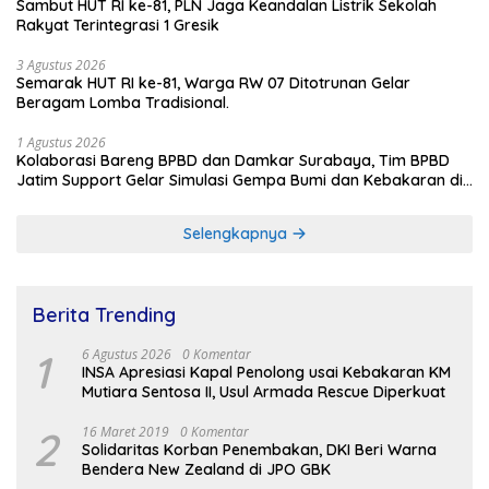
Sambut HUT RI ke-81, PLN Jaga Keandalan Listrik Sekolah
Rakyat Terintegrasi 1 Gresik
3 Agustus 2026
Semarak HUT RI ke-81, Warga RW 07 Ditotrunan Gelar
Beragam Lomba Tradisional.
1 Agustus 2026
Kolaborasi Bareng BPBD dan Damkar Surabaya, Tim BPBD
Jatim Support Gelar Simulasi Gempa Bumi dan Kebakaran di
RSUD Dr Soetomo
Selengkapnya
Berita Trending
1
6 Agustus 2026
0 Komentar
INSA Apresiasi Kapal Penolong usai Kebakaran KM
Mutiara Sentosa II, Usul Armada Rescue Diperkuat
2
16 Maret 2019
0 Komentar
Solidaritas Korban Penembakan, DKI Beri Warna
Bendera New Zealand di JPO GBK