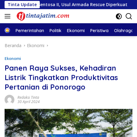
Langsung
ara Sentosa II, Usul Armada Rescue Diperkuat
Tinta Update
Sambut 
ke
konten
Home
Pemerintahan
Politik
Ekonomi
Peristiwa
Olahraga
Beranda
Ekonomi
Ekonomi
Panen Raya Sukses, Kehadiran
Listrik Tingkatkan Produktivitas
Pertanian di Ponorogo
Redaksi Tinta
30 April 2024