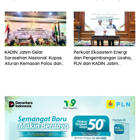
Jaga Kualitas Layanan ke
Sama dengan Cabang
Masyarakat
Kejaksaan Negeri Semarang
KADIN Jatim Gelar
Perkuat Ekosistem Energi
Sarasehan Nasional: Kupas
dan Pengembangan Usaha,
Aturan Kemasan Polos dan
PLN dan KADIN Jatim
Pelarangan Bahan
Tandatangani MoU
Tambahan yang Menekan
Kolaborasi Strategis
Sektor Strategis Tembakau