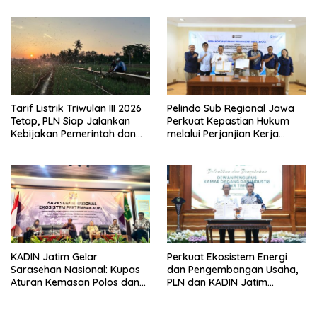
Tarif Listrik Triwulan III 2026
Pelindo Sub Regional Jawa
Tetap, PLN Siap Jalankan
Perkuat Kepastian Hukum
Kebijakan Pemerintah dan
melalui Perjanjian Kerja
Jaga Kualitas Layanan ke
Sama dengan Cabang
Masyarakat
Kejaksaan Negeri Semarang
KADIN Jatim Gelar
Perkuat Ekosistem Energi
Sarasehan Nasional: Kupas
dan Pengembangan Usaha,
Aturan Kemasan Polos dan
PLN dan KADIN Jatim
Pelarangan Bahan
Tandatangani MoU
Tambahan yang Menekan
Kolaborasi Strategis