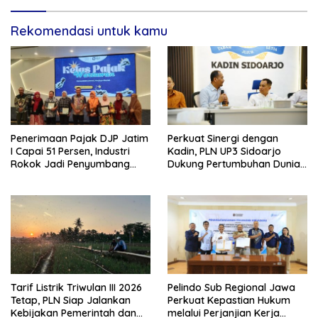
Sektor Strategis Tembakau
Rekomendasi untuk kamu
Penerimaan Pajak DJP Jatim
Perkuat Sinergi dengan
I Capai 51 Persen, Industri
Kadin, PLN UP3 Sidoarjo
Rokok Jadi Penyumbang
Dukung Pertumbuhan Dunia
Terbesar
Usaha dan Investasi Daerah
Tarif Listrik Triwulan III 2026
Pelindo Sub Regional Jawa
Tetap, PLN Siap Jalankan
Perkuat Kepastian Hukum
Kebijakan Pemerintah dan
melalui Perjanjian Kerja