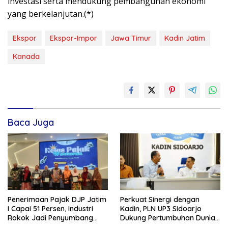
investasi serta mendukung pembangunan ekonomi
yang berkelanjutan.(*)
Ekspor
Ekspor-Impor
Jawa Timur
Kadin Jatim
Kanada
Baca Juga
Penerimaan Pajak DJP Jatim
Perkuat Sinergi dengan
I Capai 51 Persen, Industri
Kadin, PLN UP3 Sidoarjo
Rokok Jadi Penyumbang
Dukung Pertumbuhan Dunia
Terbesar
Usaha dan Investasi Daerah