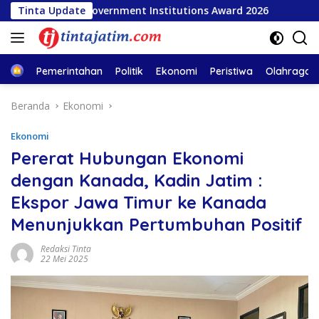
Langsung
opular Government Institutions Award 2026
Tinta Update
INSA Apres
ke
konten
Home
Pemerintahan
Politik
Ekonomi
Peristiwa
Olahraga
Beranda
Ekonomi
Ekonomi
Pererat Hubungan Ekonomi
dengan Kanada, Kadin Jatim :
Ekspor Jawa Timur ke Kanada
Menunjukkan Pertumbuhan Positif
Redaksi Tinta
22 Mei 2025