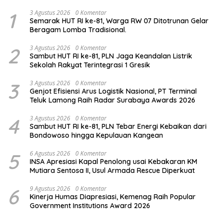
1
3 Agustus 2026
0 Komentar
Semarak HUT RI ke-81, Warga RW 07 Ditotrunan Gelar
Beragam Lomba Tradisional.
2
3 Agustus 2026
0 Komentar
Sambut HUT RI ke-81, PLN Jaga Keandalan Listrik
Sekolah Rakyat Terintegrasi 1 Gresik
3
3 Agustus 2026
0 Komentar
Genjot Efisiensi Arus Logistik Nasional, PT Terminal
Teluk Lamong Raih Radar Surabaya Awards 2026
4
3 Agustus 2026
0 Komentar
Sambut HUT RI ke-81, PLN Tebar Energi Kebaikan dari
Bondowoso hingga Kepulauan Kangean
5
6 Agustus 2026
0 Komentar
INSA Apresiasi Kapal Penolong usai Kebakaran KM
Mutiara Sentosa II, Usul Armada Rescue Diperkuat
6
9 Agustus 2026
0 Komentar
Kinerja Humas Diapresiasi, Kemenag Raih Popular
Government Institutions Award 2026