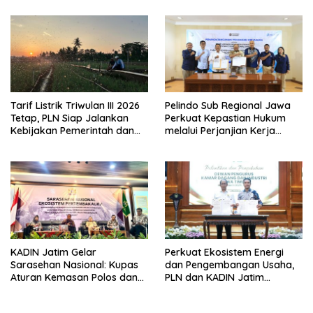
Tarif Listrik Triwulan III 2026
Pelindo Sub Regional Jawa
Tetap, PLN Siap Jalankan
Perkuat Kepastian Hukum
Kebijakan Pemerintah dan
melalui Perjanjian Kerja
Jaga Kualitas Layanan ke
Sama dengan Cabang
Masyarakat
Kejaksaan Negeri Semarang
KADIN Jatim Gelar
Perkuat Ekosistem Energi
Sarasehan Nasional: Kupas
dan Pengembangan Usaha,
Aturan Kemasan Polos dan
PLN dan KADIN Jatim
Pelarangan Bahan
Tandatangani MoU
Tambahan yang Menekan
Kolaborasi Strategis