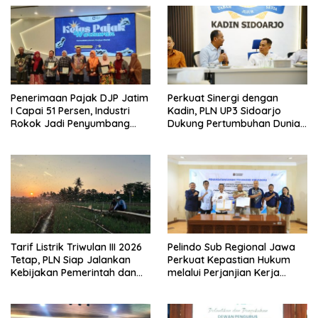
Penerimaan Pajak DJP Jatim
Perkuat Sinergi dengan
I Capai 51 Persen, Industri
Kadin, PLN UP3 Sidoarjo
Rokok Jadi Penyumbang
Dukung Pertumbuhan Dunia
Terbesar
Usaha dan Investasi Daerah
Tarif Listrik Triwulan III 2026
Pelindo Sub Regional Jawa
Tetap, PLN Siap Jalankan
Perkuat Kepastian Hukum
Kebijakan Pemerintah dan
melalui Perjanjian Kerja
Jaga Kualitas Layanan ke
Sama dengan Cabang
Masyarakat
Kejaksaan Negeri Semarang