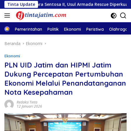
Langsung
utiara Sentosa II, Usul Armada Rescue Diperkuat
Tinta Update
Sambu
ke
konten
Home
Pemerintahan
Politik
Ekonomi
Peristiwa
Olahraga
Beranda
Ekonomi
Ekonomi
PLN UID Jatim dan HIPMI Jatim
Dukung Percepatan Pertumbuhan
Ekonomi Melalui Penandatanganan
Nota Kesepahaman
Redaksi Tinta
12 Januari 2026