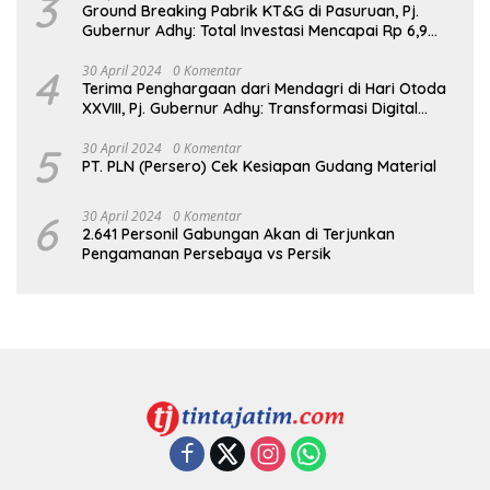
3
Ground Breaking Pabrik KT&G di Pasuruan, Pj.
Gubernur Adhy: Total Investasi Mencapai Rp 6,9
Trilliun dan Serap Ribuan Tenaga Kerja
4
30 April 2024
0 Komentar
Terima Penghargaan dari Mendagri di Hari Otoda
XXVIII, Pj. Gubernur Adhy: Transformasi Digital
dalam Reformasi Birokrasi Jadi Kunci
Keberhasilan Jatim
5
30 April 2024
0 Komentar
PT. PLN (Persero) Cek Kesiapan Gudang Material
6
30 April 2024
0 Komentar
2.641 Personil Gabungan Akan di Terjunkan
Pengamanan Persebaya vs Persik