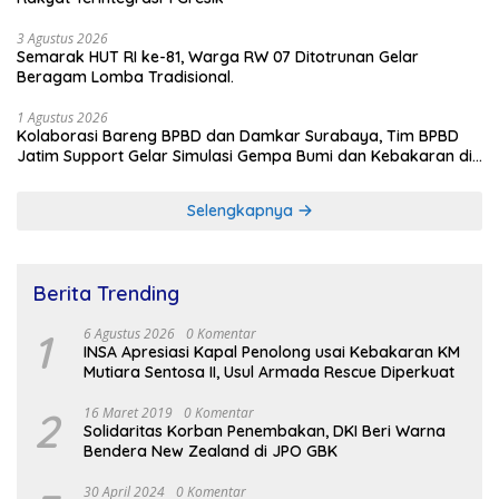
3 Agustus 2026
Semarak HUT RI ke-81, Warga RW 07 Ditotrunan Gelar
Beragam Lomba Tradisional.
1 Agustus 2026
Kolaborasi Bareng BPBD dan Damkar Surabaya, Tim BPBD
Jatim Support Gelar Simulasi Gempa Bumi dan Kebakaran di
RSUD Dr Soetomo
Selengkapnya
Berita Trending
1
6 Agustus 2026
0 Komentar
INSA Apresiasi Kapal Penolong usai Kebakaran KM
Mutiara Sentosa II, Usul Armada Rescue Diperkuat
2
16 Maret 2019
0 Komentar
Solidaritas Korban Penembakan, DKI Beri Warna
Bendera New Zealand di JPO GBK
30 April 2024
0 Komentar