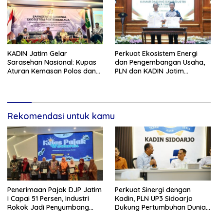
KADIN Jatim Gelar
Perkuat Ekosistem Energi
Sarasehan Nasional: Kupas
dan Pengembangan Usaha,
Aturan Kemasan Polos dan
PLN dan KADIN Jatim
Pelarangan Bahan
Tandatangani MoU
Tambahan yang Menekan
Kolaborasi Strategis
Sektor Strategis Tembakau
Rekomendasi untuk kamu
Penerimaan Pajak DJP Jatim
Perkuat Sinergi dengan
I Capai 51 Persen, Industri
Kadin, PLN UP3 Sidoarjo
Rokok Jadi Penyumbang
Dukung Pertumbuhan Dunia
Terbesar
Usaha dan Investasi Daerah