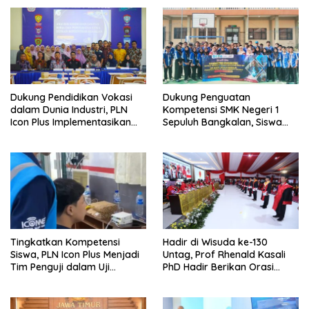
Dukung Pendidikan Vokasi
Dukung Penguatan
dalam Dunia Industri, PLN
Kompetensi SMK Negeri 1
Icon Plus Implementasikan
Sepuluh Bangkalan, Siswa
Program Bantuan SMK Pusat
PLN Icon Plus Melalui Uji
Keunggulan
Kompetensi Keahlian Teknik
Komputer dan Jaringan
Tingkatkan Kompetensi
Hadir di Wisuda ke-130
Siswa, PLN Icon Plus Menjadi
Untag, Prof Rhenald Kasali
Tim Penguji dalam Uji
PhD Hadir Berikan Orasi
Kompetensi Keahlian (UKK) di
Ilmiah pada 1.520 Wisudawan
SMK Muhammadiyah 8
Siliragung