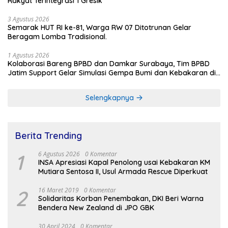
Rakyat Terintegrasi 1 Gresik
3 Agustus 2026
Semarak HUT RI ke-81, Warga RW 07 Ditotrunan Gelar
Beragam Lomba Tradisional.
1 Agustus 2026
Kolaborasi Bareng BPBD dan Damkar Surabaya, Tim BPBD
Jatim Support Gelar Simulasi Gempa Bumi dan Kebakaran di
RSUD Dr Soetomo
Selengkapnya
Berita Trending
1
6 Agustus 2026
0 Komentar
INSA Apresiasi Kapal Penolong usai Kebakaran KM
Mutiara Sentosa II, Usul Armada Rescue Diperkuat
2
16 Maret 2019
0 Komentar
Solidaritas Korban Penembakan, DKI Beri Warna
Bendera New Zealand di JPO GBK
30 April 2024
0 Komentar