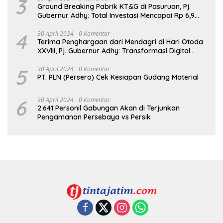
3
Ground Breaking Pabrik KT&G di Pasuruan, Pj.
Gubernur Adhy: Total Investasi Mencapai Rp 6,9
Trilliun dan Serap Ribuan Tenaga Kerja
4
30 April 2024
0 Komentar
Terima Penghargaan dari Mendagri di Hari Otoda
XXVIII, Pj. Gubernur Adhy: Transformasi Digital
dalam Reformasi Birokrasi Jadi Kunci
Keberhasilan Jatim
5
30 April 2024
0 Komentar
PT. PLN (Persero) Cek Kesiapan Gudang Material
6
30 April 2024
0 Komentar
2.641 Personil Gabungan Akan di Terjunkan
Pengamanan Persebaya vs Persik