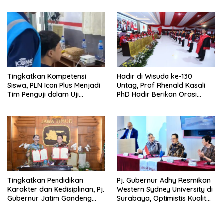
Keunggulan
Kompetensi Keahlian Teknik
Komputer dan Jaringan
Tingkatkan Kompetensi
Hadir di Wisuda ke-130
Siswa, PLN Icon Plus Menjadi
Untag, Prof Rhenald Kasali
Tim Penguji dalam Uji
PhD Hadir Berikan Orasi
Kompetensi Keahlian (UKK) di
Ilmiah pada 1.520 Wisudawan
SMK Muhammadiyah 8
Siliragung
Tingkatkan Pendidikan
Pj. Gubernur Adhy Resmikan
Karakter dan Kedisiplinan, Pj.
Western Sydney University di
Gubernur Jatim Gandeng
Surabaya, Optimistis Kualitas
IPDN Dirikan Sekolah Taruna
Pendidikan Jatim Dapat
Pamong Praja Jatim di
Meningkat