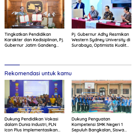
Tingkatkan Pendidikan
Pj. Gubernur Adhy Resmikan
Karakter dan Kedisiplinan, Pj.
Western Sydney University di
Gubernur Jatim Gandeng
Surabaya, Optimistis Kualitas
IPDN Dirikan Sekolah Taruna
Pendidikan Jatim Dapat
Pamong Praja Jatim di
Meningkat
Bojonegoro
Rekomendasi untuk kamu
Dukung Pendidikan Vokasi
Dukung Penguatan
dalam Dunia Industri, PLN
Kompetensi SMK Negeri 1
Icon Plus Implementasikan
Sepuluh Bangkalan, Siswa
Program Bantuan SMK Pusat
PLN Icon Plus Melalui Uji