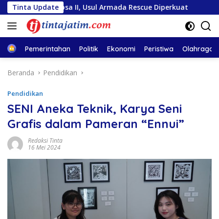
Langsung
 Sentosa II, Usul Armada Rescue Diperkuat
Tinta Update
Sambut HUT 
ke
konten
Home
Pemerintahan
Politik
Ekonomi
Peristiwa
Olahraga
Beranda
Pendidikan
Pendidikan
SENI Aneka Teknik, Karya Seni
Grafis dalam Pameran “Ennui”
Redaksi Tinta
16 Mei 2024