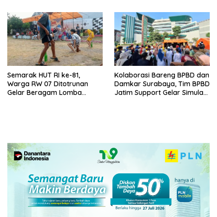
Semarak HUT RI ke-81,
Kolaborasi Bareng BPBD dan
Warga RW 07 Ditotrunan
Damkar Surabaya, Tim BPBD
Gelar Beragam Lomba
Jatim Support Gelar Simulasi
Tradisional.
Gempa Bumi dan Kebakaran
di RSUD Dr Soetomo