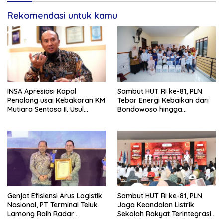
Rekomendasi untuk kamu
INSA Apresiasi Kapal
Sambut HUT RI ke-81, PLN
Penolong usai Kebakaran KM
Tebar Energi Kebaikan dari
Mutiara Sentosa II, Usul
Bondowoso hingga
Armada Rescue Diperkuat
Kepulauan Kangean
Genjot Efisiensi Arus Logistik
Sambut HUT RI ke-81, PLN
Nasional, PT Terminal Teluk
Jaga Keandalan Listrik
Lamong Raih Radar
Sekolah Rakyat Terintegrasi 1
Surabaya Awards 2026
Gresik