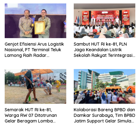
Genjot Efisiensi Arus Logistik
Sambut HUT RI ke-81, PLN
Nasional, PT Terminal Teluk
Jaga Keandalan Listrik
Lamong Raih Radar
Sekolah Rakyat Terintegrasi 1
Surabaya Awards 2026
Gresik
Semarak HUT RI ke-81,
Kolaborasi Bareng BPBD dan
Warga RW 07 Ditotrunan
Damkar Surabaya, Tim BPBD
Gelar Beragam Lomba
Jatim Support Gelar Simulasi
Tradisional.
Gempa Bumi dan Kebakaran
di RSUD Dr Soetomo