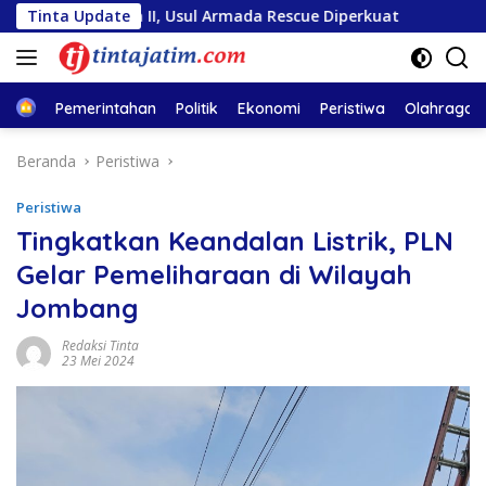
Langsung
osa II, Usul Armada Rescue Diperkuat
Tinta Update
Sambut HUT RI k
ke
konten
Home
Pemerintahan
Politik
Ekonomi
Peristiwa
Olahraga
Beranda
Peristiwa
Peristiwa
Tingkatkan Keandalan Listrik, PLN
Gelar Pemeliharaan di Wilayah
Jombang
Redaksi Tinta
23 Mei 2024