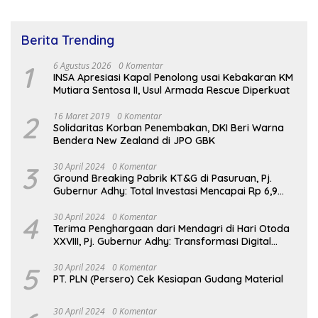
Berita Trending
1
6 Agustus 2026
0 Komentar
INSA Apresiasi Kapal Penolong usai Kebakaran KM
Mutiara Sentosa II, Usul Armada Rescue Diperkuat
2
16 Maret 2019
0 Komentar
Solidaritas Korban Penembakan, DKI Beri Warna
Bendera New Zealand di JPO GBK
3
30 April 2024
0 Komentar
Ground Breaking Pabrik KT&G di Pasuruan, Pj.
Gubernur Adhy: Total Investasi Mencapai Rp 6,9
Trilliun dan Serap Ribuan Tenaga Kerja
4
30 April 2024
0 Komentar
Terima Penghargaan dari Mendagri di Hari Otoda
XXVIII, Pj. Gubernur Adhy: Transformasi Digital
dalam Reformasi Birokrasi Jadi Kunci
Keberhasilan Jatim
5
30 April 2024
0 Komentar
PT. PLN (Persero) Cek Kesiapan Gudang Material
30 April 2024
0 Komentar