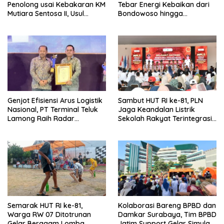
Penolong usai Kebakaran KM
Tebar Energi Kebaikan dari
Mutiara Sentosa II, Usul
Bondowoso hingga
Armada Rescue Diperkuat
Kepulauan Kangean
Genjot Efisiensi Arus Logistik
Sambut HUT RI ke-81, PLN
Nasional, PT Terminal Teluk
Jaga Keandalan Listrik
Lamong Raih Radar
Sekolah Rakyat Terintegrasi 1
Surabaya Awards 2026
Gresik
Semarak HUT RI ke-81,
Kolaborasi Bareng BPBD dan
Warga RW 07 Ditotrunan
Damkar Surabaya, Tim BPBD
Gelar Beragam Lomba
Jatim Support Gelar Simulasi