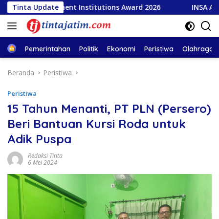
Langsung
r Government Institutions Award 2026
Tinta Update
INSA Apresiasi K
ke
konten
Home
Pemerintahan
Politik
Ekonomi
Peristiwa
Olahraga
Beranda
Peristiwa
Peristiwa
15 Tahun Menanti, PT PLN (Persero)
Beri Bantuan Kursi Roda untuk
Adik Puspa
Redaksi Tinta
6 Mei 2024