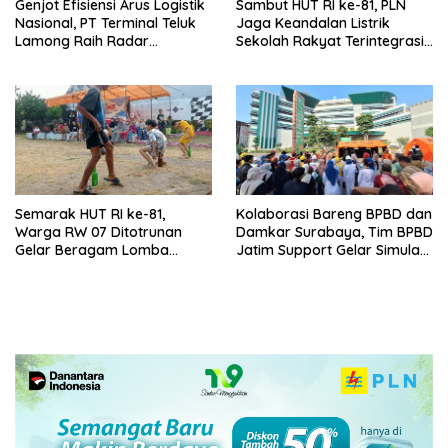
Genjot Efisiensi Arus Logistik
Sambut HUT RI ke-81, PLN
Nasional, PT Terminal Teluk
Jaga Keandalan Listrik
Lamong Raih Radar
Sekolah Rakyat Terintegrasi 1
Surabaya Awards 2026
Gresik
Semarak HUT RI ke-81,
Kolaborasi Bareng BPBD dan
Warga RW 07 Ditotrunan
Damkar Surabaya, Tim BPBD
Gelar Beragam Lomba
Jatim Support Gelar Simulasi
Tradisional.
Gempa Bumi dan Kebakaran
di RSUD Dr Soetomo