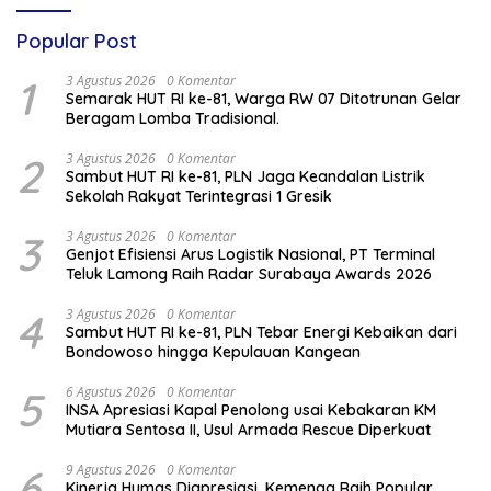
Popular Post
1
3 Agustus 2026
0 Komentar
Semarak HUT RI ke-81, Warga RW 07 Ditotrunan Gelar
Beragam Lomba Tradisional.
2
3 Agustus 2026
0 Komentar
Sambut HUT RI ke-81, PLN Jaga Keandalan Listrik
Sekolah Rakyat Terintegrasi 1 Gresik
3
3 Agustus 2026
0 Komentar
Genjot Efisiensi Arus Logistik Nasional, PT Terminal
Teluk Lamong Raih Radar Surabaya Awards 2026
4
3 Agustus 2026
0 Komentar
Sambut HUT RI ke-81, PLN Tebar Energi Kebaikan dari
Bondowoso hingga Kepulauan Kangean
5
6 Agustus 2026
0 Komentar
INSA Apresiasi Kapal Penolong usai Kebakaran KM
Mutiara Sentosa II, Usul Armada Rescue Diperkuat
6
9 Agustus 2026
0 Komentar
Kinerja Humas Diapresiasi, Kemenag Raih Popular