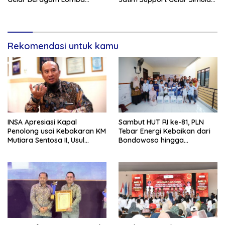
Tradisional.
Gempa Bumi dan Kebakaran
di RSUD Dr Soetomo
Rekomendasi untuk kamu
INSA Apresiasi Kapal
Sambut HUT RI ke-81, PLN
Penolong usai Kebakaran KM
Tebar Energi Kebaikan dari
Mutiara Sentosa II, Usul
Bondowoso hingga
Armada Rescue Diperkuat
Kepulauan Kangean