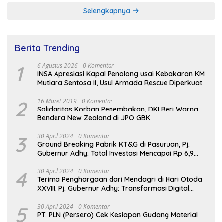
Selengkapnya
Berita Trending
1
6 Agustus 2026
0 Komentar
INSA Apresiasi Kapal Penolong usai Kebakaran KM
Mutiara Sentosa II, Usul Armada Rescue Diperkuat
2
16 Maret 2019
0 Komentar
Solidaritas Korban Penembakan, DKI Beri Warna
Bendera New Zealand di JPO GBK
3
30 April 2024
0 Komentar
Ground Breaking Pabrik KT&G di Pasuruan, Pj.
Gubernur Adhy: Total Investasi Mencapai Rp 6,9
Trilliun dan Serap Ribuan Tenaga Kerja
4
30 April 2024
0 Komentar
Terima Penghargaan dari Mendagri di Hari Otoda
XXVIII, Pj. Gubernur Adhy: Transformasi Digital
dalam Reformasi Birokrasi Jadi Kunci
Keberhasilan Jatim
5
30 April 2024
0 Komentar
PT. PLN (Persero) Cek Kesiapan Gudang Material