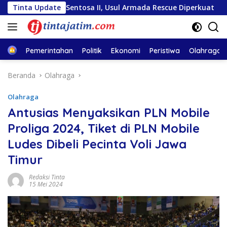
Langsung
tiara Sentosa II, Usul Armada Rescue Diperkuat
Tinta Update
Sambut
ke
konten
Home
Pemerintahan
Politik
Ekonomi
Peristiwa
Olahraga
Beranda
Olahraga
Olahraga
Antusias Menyaksikan PLN Mobile
Proliga 2024, Tiket di PLN Mobile
Ludes Dibeli Pecinta Voli Jawa
Timur
Redaksi Tinta
15 Mei 2024