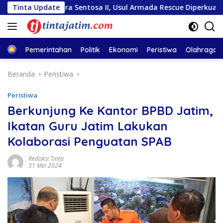
Langsung
Mutiara Sentosa II, Usul Armada Rescue Diperkuat
Tinta Update
Samb
ke
konten
Home
Pemerintahan
Politik
Ekonomi
Peristiwa
Olahraga
Beranda
Peristiwa
Peristiwa
Berkunjung Ke Kantor BPBD Jatim,
Ikatan Guru Jatim Lakukan
Kolaborasi Penguatan SPAB
Redaksi Tinta
31 Mei 2024