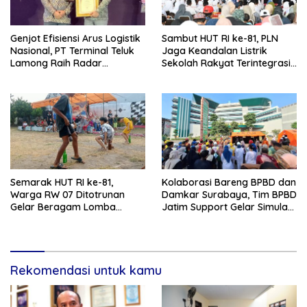
Genjot Efisiensi Arus Logistik
Sambut HUT RI ke-81, PLN
Nasional, PT Terminal Teluk
Jaga Keandalan Listrik
Lamong Raih Radar
Sekolah Rakyat Terintegrasi 1
Surabaya Awards 2026
Gresik
Semarak HUT RI ke-81,
Kolaborasi Bareng BPBD dan
Warga RW 07 Ditotrunan
Damkar Surabaya, Tim BPBD
Gelar Beragam Lomba
Jatim Support Gelar Simulasi
Tradisional.
Gempa Bumi dan Kebakaran
di RSUD Dr Soetomo
Rekomendasi untuk kamu