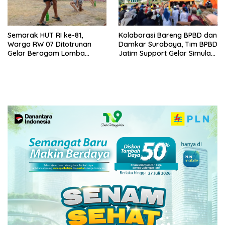
Semarak HUT RI ke-81,
Kolaborasi Bareng BPBD dan
Warga RW 07 Ditotrunan
Damkar Surabaya, Tim BPBD
Gelar Beragam Lomba
Jatim Support Gelar Simulasi
Tradisional.
Gempa Bumi dan Kebakaran
di RSUD Dr Soetomo