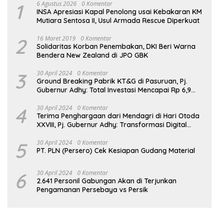
1
6 Agustus 2026
0 Komentar
INSA Apresiasi Kapal Penolong usai Kebakaran KM
Mutiara Sentosa II, Usul Armada Rescue Diperkuat
2
16 Maret 2019
0 Komentar
Solidaritas Korban Penembakan, DKI Beri Warna
Bendera New Zealand di JPO GBK
3
30 April 2024
0 Komentar
Ground Breaking Pabrik KT&G di Pasuruan, Pj.
Gubernur Adhy: Total Investasi Mencapai Rp 6,9
Trilliun dan Serap Ribuan Tenaga Kerja
4
30 April 2024
0 Komentar
Terima Penghargaan dari Mendagri di Hari Otoda
XXVIII, Pj. Gubernur Adhy: Transformasi Digital
dalam Reformasi Birokrasi Jadi Kunci
Keberhasilan Jatim
5
30 April 2024
0 Komentar
PT. PLN (Persero) Cek Kesiapan Gudang Material
6
30 April 2024
0 Komentar
2.641 Personil Gabungan Akan di Terjunkan
Pengamanan Persebaya vs Persik