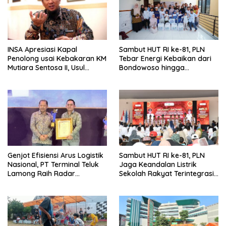
INSA Apresiasi Kapal
Sambut HUT RI ke-81, PLN
Penolong usai Kebakaran KM
Tebar Energi Kebaikan dari
Mutiara Sentosa II, Usul
Bondowoso hingga
Armada Rescue Diperkuat
Kepulauan Kangean
Genjot Efisiensi Arus Logistik
Sambut HUT RI ke-81, PLN
Nasional, PT Terminal Teluk
Jaga Keandalan Listrik
Lamong Raih Radar
Sekolah Rakyat Terintegrasi 1
Surabaya Awards 2026
Gresik