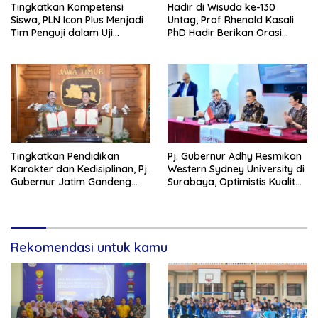
Tingkatkan Kompetensi
Hadir di Wisuda ke-130
Siswa, PLN Icon Plus Menjadi
Untag, Prof Rhenald Kasali
Tim Penguji dalam Uji
PhD Hadir Berikan Orasi
Kompetensi Keahlian (UKK) di
Ilmiah pada 1.520 Wisudawan
SMK Muhammadiyah 8
Siliragung
Tingkatkan Pendidikan
Pj. Gubernur Adhy Resmikan
Karakter dan Kedisiplinan, Pj.
Western Sydney University di
Gubernur Jatim Gandeng
Surabaya, Optimistis Kualitas
IPDN Dirikan Sekolah Taruna
Pendidikan Jatim Dapat
Pamong Praja Jatim di
Meningkat
Bojonegoro
Rekomendasi untuk kamu