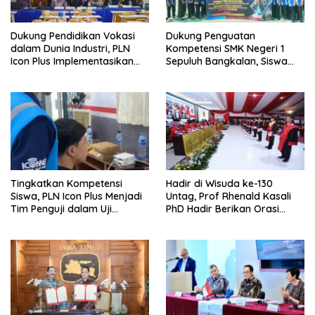
Dukung Pendidikan Vokasi
Dukung Penguatan
dalam Dunia Industri, PLN
Kompetensi SMK Negeri 1
Icon Plus Implementasikan
Sepuluh Bangkalan, Siswa
Program Bantuan SMK Pusat
PLN Icon Plus Melalui Uji
Keunggulan
Kompetensi Keahlian Teknik
Komputer dan Jaringan
Tingkatkan Kompetensi
Hadir di Wisuda ke-130
Siswa, PLN Icon Plus Menjadi
Untag, Prof Rhenald Kasali
Tim Penguji dalam Uji
PhD Hadir Berikan Orasi
Kompetensi Keahlian (UKK) di
Ilmiah pada 1.520 Wisudawan
SMK Muhammadiyah 8
Siliragung