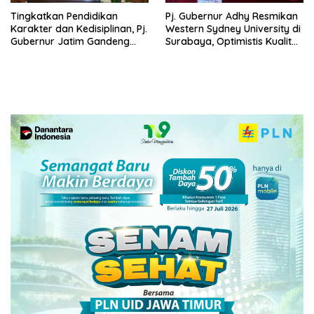
Tingkatkan Pendidikan
Pj. Gubernur Adhy Resmikan
Karakter dan Kedisiplinan, Pj.
Western Sydney University di
Gubernur Jatim Gandeng
Surabaya, Optimistis Kualitas
IPDN Dirikan Sekolah Taruna
Pendidikan Jatim Dapat
Pamong Praja Jatim di
Meningkat
Bojonegoro