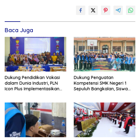
Baca Juga
Dukung Pendidikan Vokasi
Dukung Penguatan
dalam Dunia Industri, PLN
Kompetensi SMK Negeri 1
Icon Plus Implementasikan
Sepuluh Bangkalan, Siswa
Program Bantuan SMK Pusat
PLN Icon Plus Melalui Uji
Keunggulan
Kompetensi Keahlian Teknik
Komputer dan Jaringan