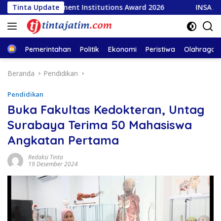
Langsung
 Government Institutions Award 2026
Tinta Update
INSA Apresiasi Ka
ke
konten
Home
Pemerintahan
Politik
Ekonomi
Peristiwa
Olahraga
Beranda
Pendidikan
Pendidikan
Buka Fakultas Kedokteran, Untag
Surabaya Terima 50 Mahasiswa
Angkatan Pertama
Redaksi Tinta
19 Desember 2024