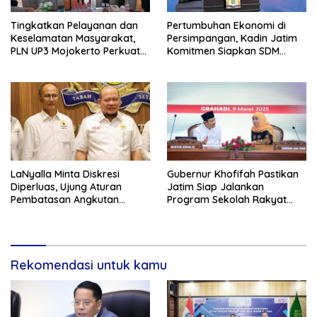
Tingkatkan Pelayanan dan
Pertumbuhan Ekonomi di
Keselamatan Masyarakat,
Persimpangan, Kadin Jatim
PLN UP3 Mojokerto Perkuat
Komitmen Siapkan SDM
Sinergi dengan Polres
Unggul dan Berkualitas
Nganjuk
Melalui Vokasi
LaNyalla Minta Diskresi
Gubernur Khofifah Pastikan
Diperluas, Ujung Aturan
Jatim Siap Jalankan
Pembatasan Angkutan
Program Sekolah Rakyat
Barang
dan DTSEN
Rekomendasi untuk kamu