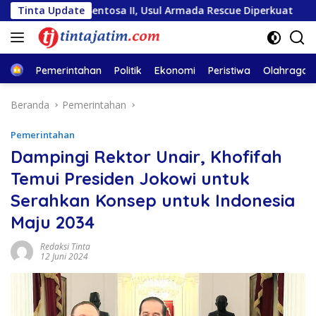
Langsung
 Sentosa II, Usul Armada Rescue Diperkuat
Tinta Update
Sambut HUT
ke
konten
Home
Pemerintahan
Politik
Ekonomi
Peristiwa
Olahraga
Beranda
Pemerintahan
Pemerintahan
Dampingi Rektor Unair, Khofifah
Temui Presiden Jokowi untuk
Serahkan Konsep untuk Indonesia
Maju 2034
Redaksi Tinta
12 Juni 2024