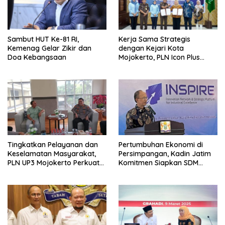
Sambut HUT Ke-81 RI,
Kerja Sama Strategis
Kemenag Gelar Zikir dan
dengan Kejari Kota
Doa Kebangsaan
Mojokerto, PLN Icon Plus
Perkuat Peran Digital and
Green Enabler di Jawa Timur
Tingkatkan Pelayanan dan
Pertumbuhan Ekonomi di
Keselamatan Masyarakat,
Persimpangan, Kadin Jatim
PLN UP3 Mojokerto Perkuat
Komitmen Siapkan SDM
Sinergi dengan Polres
Unggul dan Berkualitas
Nganjuk
Melalui Vokasi