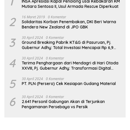
1
INSA Apresiasi Kapal Penolong usai Kebakaran KM
Mutiara Sentosa II, Usul Armada Rescue Diperkuat
2
16 Maret 2019
0 Komentar
Solidaritas Korban Penembakan, DKI Beri Warna
Bendera New Zealand di JPO GBK
3
30 April 2024
0 Komentar
Ground Breaking Pabrik KT&G di Pasuruan, Pj.
Gubernur Adhy: Total Investasi Mencapai Rp 6,9
Trilliun dan Serap Ribuan Tenaga Kerja
4
30 April 2024
0 Komentar
Terima Penghargaan dari Mendagri di Hari Otoda
XXVIII, Pj. Gubernur Adhy: Transformasi Digital
dalam Reformasi Birokrasi Jadi Kunci
Keberhasilan Jatim
5
30 April 2024
0 Komentar
PT. PLN (Persero) Cek Kesiapan Gudang Material
6
30 April 2024
0 Komentar
2.641 Personil Gabungan Akan di Terjunkan
Pengamanan Persebaya vs Persik