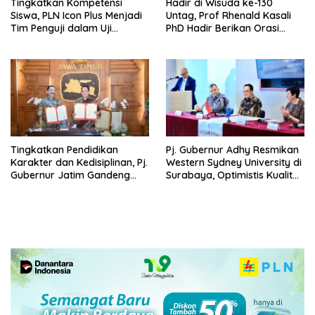
Tingkatkan Kompetensi
Hadir di Wisuda ke-130
Siswa, PLN Icon Plus Menjadi
Untag, Prof Rhenald Kasali
Tim Penguji dalam Uji
PhD Hadir Berikan Orasi
Kompetensi Keahlian (UKK) di
Ilmiah pada 1.520 Wisudawan
SMK Muhammadiyah 8
Siliragung
Tingkatkan Pendidikan
Pj. Gubernur Adhy Resmikan
Karakter dan Kedisiplinan, Pj.
Western Sydney University di
Gubernur Jatim Gandeng
Surabaya, Optimistis Kualitas
IPDN Dirikan Sekolah Taruna
Pendidikan Jatim Dapat
Pamong Praja Jatim di
Meningkat
Bojonegoro