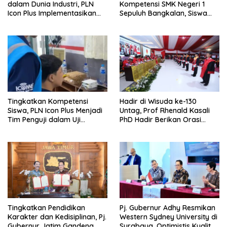
dalam Dunia Industri, PLN
Kompetensi SMK Negeri 1
Icon Plus Implementasikan
Sepuluh Bangkalan, Siswa
Program Bantuan SMK Pusat
PLN Icon Plus Melalui Uji
Keunggulan
Kompetensi Keahlian Teknik
Komputer dan Jaringan
Tingkatkan Kompetensi
Hadir di Wisuda ke-130
Siswa, PLN Icon Plus Menjadi
Untag, Prof Rhenald Kasali
Tim Penguji dalam Uji
PhD Hadir Berikan Orasi
Kompetensi Keahlian (UKK) di
Ilmiah pada 1.520 Wisudawan
SMK Muhammadiyah 8
Siliragung
Tingkatkan Pendidikan
Pj. Gubernur Adhy Resmikan
Karakter dan Kedisiplinan, Pj.
Western Sydney University di
Gubernur Jatim Gandeng
Surabaya, Optimistis Kualitas