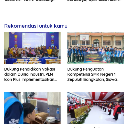
IPDN Dirikan Sekolah Taruna
Pendidikan Jatim Dapat
Pamong Praja Jatim di
Meningkat
Bojonegoro
Rekomendasi untuk kamu
Dukung Pendidikan Vokasi
Dukung Penguatan
dalam Dunia Industri, PLN
Kompetensi SMK Negeri 1
Icon Plus Implementasikan
Sepuluh Bangkalan, Siswa
Program Bantuan SMK Pusat
PLN Icon Plus Melalui Uji
Keunggulan
Kompetensi Keahlian Teknik
Komputer dan Jaringan