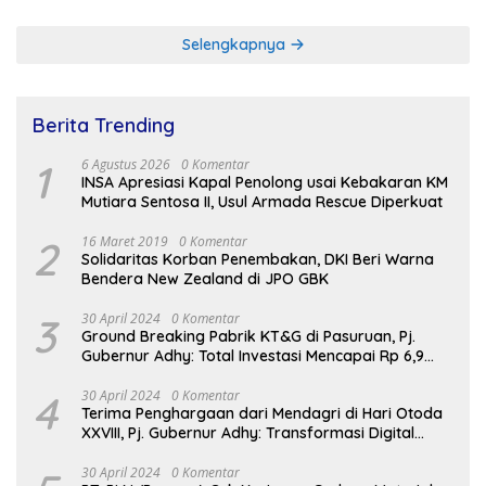
RSUD Dr Soetomo
Selengkapnya
Berita Trending
1
6 Agustus 2026
0 Komentar
INSA Apresiasi Kapal Penolong usai Kebakaran KM
Mutiara Sentosa II, Usul Armada Rescue Diperkuat
2
16 Maret 2019
0 Komentar
Solidaritas Korban Penembakan, DKI Beri Warna
Bendera New Zealand di JPO GBK
3
30 April 2024
0 Komentar
Ground Breaking Pabrik KT&G di Pasuruan, Pj.
Gubernur Adhy: Total Investasi Mencapai Rp 6,9
Trilliun dan Serap Ribuan Tenaga Kerja
4
30 April 2024
0 Komentar
Terima Penghargaan dari Mendagri di Hari Otoda
XXVIII, Pj. Gubernur Adhy: Transformasi Digital
dalam Reformasi Birokrasi Jadi Kunci
Keberhasilan Jatim
30 April 2024
0 Komentar