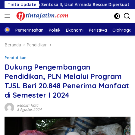
Langsung
iara Sentosa II, Usul Armada Rescue Diperkuat
Tinta Update
Sambut 
ke
konten
Home
Pemerintahan
Politik
Ekonomi
Peristiwa
Olahraga
Beranda
Pendidikan
Pendidikan
Dukung Pengembangan
Pendidikan, PLN Melalui Program
TJSL Beri 20.848 Penerima Manfaat
di Semester I 2024
Redaksi Tinta
8 Agustus 2024