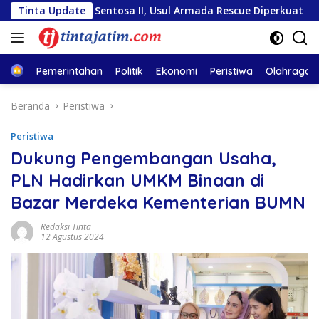
Langsung
ara Sentosa II, Usul Armada Rescue Diperkuat
Tinta Update
Sambut H
ke
konten
Home
Pemerintahan
Politik
Ekonomi
Peristiwa
Olahraga
Beranda
Peristiwa
Peristiwa
Dukung Pengembangan Usaha,
PLN Hadirkan UMKM Binaan di
Bazar Merdeka Kementerian BUMN
Redaksi Tinta
12 Agustus 2024