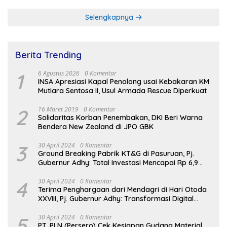
RSUD Dr Soetomo
Selengkapnya
Berita Trending
1
6 Agustus 2026
0 Komentar
INSA Apresiasi Kapal Penolong usai Kebakaran KM
Mutiara Sentosa II, Usul Armada Rescue Diperkuat
2
16 Maret 2019
0 Komentar
Solidaritas Korban Penembakan, DKI Beri Warna
Bendera New Zealand di JPO GBK
3
30 April 2024
0 Komentar
Ground Breaking Pabrik KT&G di Pasuruan, Pj.
Gubernur Adhy: Total Investasi Mencapai Rp 6,9
Trilliun dan Serap Ribuan Tenaga Kerja
4
30 April 2024
0 Komentar
Terima Penghargaan dari Mendagri di Hari Otoda
XXVIII, Pj. Gubernur Adhy: Transformasi Digital
dalam Reformasi Birokrasi Jadi Kunci
Keberhasilan Jatim
5
30 April 2024
0 Komentar
PT. PLN (Persero) Cek Kesiapan Gudang Material