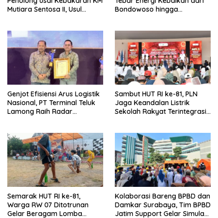
Penolong usai Kebakaran KM
Tebar Energi Kebaikan dari
Mutiara Sentosa II, Usul
Bondowoso hingga
Armada Rescue Diperkuat
Kepulauan Kangean
Genjot Efisiensi Arus Logistik
Sambut HUT RI ke-81, PLN
Nasional, PT Terminal Teluk
Jaga Keandalan Listrik
Lamong Raih Radar
Sekolah Rakyat Terintegrasi 1
Surabaya Awards 2026
Gresik
Semarak HUT RI ke-81,
Kolaborasi Bareng BPBD dan
Warga RW 07 Ditotrunan
Damkar Surabaya, Tim BPBD
Gelar Beragam Lomba
Jatim Support Gelar Simulasi