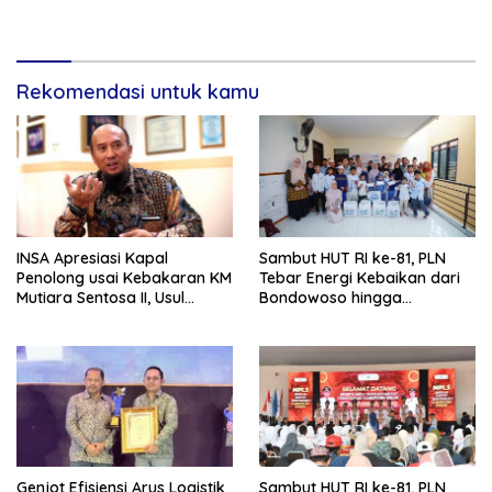
Tradisional.
Gempa Bumi dan Kebakaran
di RSUD Dr Soetomo
Rekomendasi untuk kamu
INSA Apresiasi Kapal
Sambut HUT RI ke-81, PLN
Penolong usai Kebakaran KM
Tebar Energi Kebaikan dari
Mutiara Sentosa II, Usul
Bondowoso hingga
Armada Rescue Diperkuat
Kepulauan Kangean
Genjot Efisiensi Arus Logistik
Sambut HUT RI ke-81, PLN