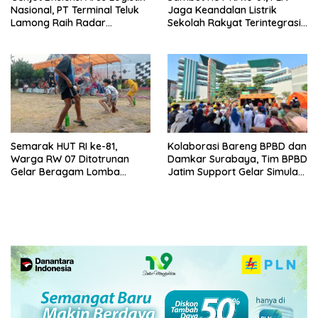
Nasional, PT Terminal Teluk
Jaga Keandalan Listrik
Lamong Raih Radar
Sekolah Rakyat Terintegrasi 1
Surabaya Awards 2026
Gresik
Semarak HUT RI ke-81,
Kolaborasi Bareng BPBD dan
Warga RW 07 Ditotrunan
Damkar Surabaya, Tim BPBD
Gelar Beragam Lomba
Jatim Support Gelar Simulasi
Tradisional.
Gempa Bumi dan Kebakaran
di RSUD Dr Soetomo