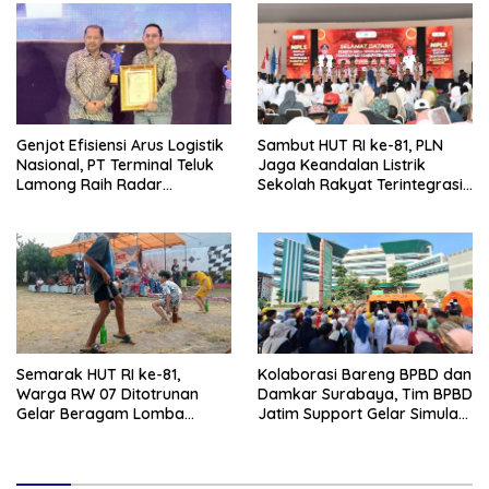
Genjot Efisiensi Arus Logistik
Sambut HUT RI ke-81, PLN
Nasional, PT Terminal Teluk
Jaga Keandalan Listrik
Lamong Raih Radar
Sekolah Rakyat Terintegrasi 1
Surabaya Awards 2026
Gresik
Semarak HUT RI ke-81,
Kolaborasi Bareng BPBD dan
Warga RW 07 Ditotrunan
Damkar Surabaya, Tim BPBD
Gelar Beragam Lomba
Jatim Support Gelar Simulasi
Tradisional.
Gempa Bumi dan Kebakaran
di RSUD Dr Soetomo