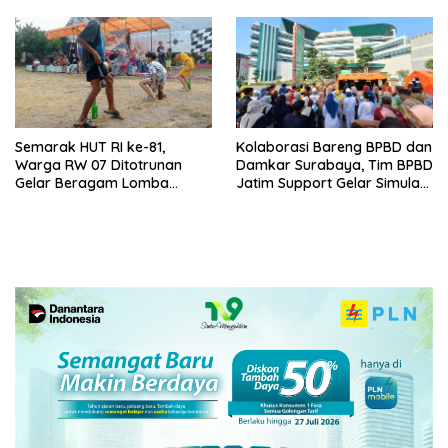
Semarak HUT RI ke-81,
Kolaborasi Bareng BPBD dan
Warga RW 07 Ditotrunan
Damkar Surabaya, Tim BPBD
Gelar Beragam Lomba
Jatim Support Gelar Simulasi
Tradisional.
Gempa Bumi dan Kebakaran
di RSUD Dr Soetomo