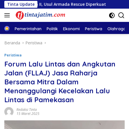
Langsung
ntosa II, Usul Armada Rescue Diperkuat
Tinta Update
Sambut HUT RI
ke
konten
Home
Pemerintahan
Politik
Ekonomi
Peristiwa
Olahraga
Beranda
Peristiwa
Peristiwa
Forum Lalu Lintas dan Angkutan
Jalan (FLLAJ) Jasa Raharja
Bersama Mitra Dalam
Menanggulangi Kecelakan Lalu
Lintas di Pamekasan
Redaksi Tinta
15 Maret 2025