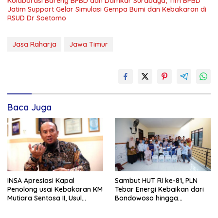
Kolaborasi Bareng BPBD dan Damkar Surabaya, Tim BPBD
Jatim Support Gelar Simulasi Gempa Bumi dan Kebakaran di
RSUD Dr Soetomo
Jasa Raharja
Jawa Timur
Baca Juga
INSA Apresiasi Kapal
Sambut HUT RI ke-81, PLN
Penolong usai Kebakaran KM
Tebar Energi Kebaikan dari
Mutiara Sentosa II, Usul
Bondowoso hingga
Armada Rescue Diperkuat
Kepulauan Kangean