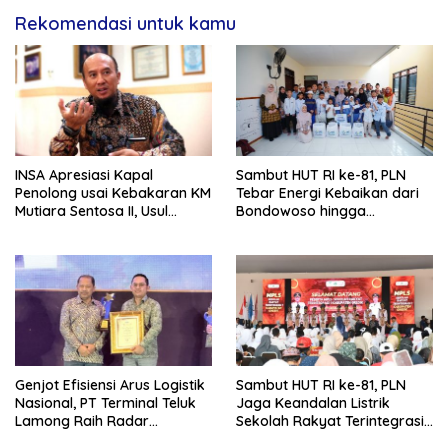
Rekomendasi untuk kamu
INSA Apresiasi Kapal
Sambut HUT RI ke-81, PLN
Penolong usai Kebakaran KM
Tebar Energi Kebaikan dari
Mutiara Sentosa II, Usul
Bondowoso hingga
Armada Rescue Diperkuat
Kepulauan Kangean
Genjot Efisiensi Arus Logistik
Sambut HUT RI ke-81, PLN
Nasional, PT Terminal Teluk
Jaga Keandalan Listrik
Lamong Raih Radar
Sekolah Rakyat Terintegrasi 1
Surabaya Awards 2026
Gresik