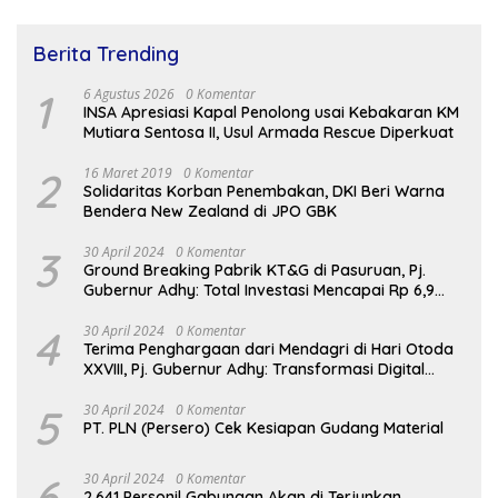
Berita Trending
1
6 Agustus 2026
0 Komentar
INSA Apresiasi Kapal Penolong usai Kebakaran KM
Mutiara Sentosa II, Usul Armada Rescue Diperkuat
2
16 Maret 2019
0 Komentar
Solidaritas Korban Penembakan, DKI Beri Warna
Bendera New Zealand di JPO GBK
3
30 April 2024
0 Komentar
Ground Breaking Pabrik KT&G di Pasuruan, Pj.
Gubernur Adhy: Total Investasi Mencapai Rp 6,9
Trilliun dan Serap Ribuan Tenaga Kerja
4
30 April 2024
0 Komentar
Terima Penghargaan dari Mendagri di Hari Otoda
XXVIII, Pj. Gubernur Adhy: Transformasi Digital
dalam Reformasi Birokrasi Jadi Kunci
Keberhasilan Jatim
5
30 April 2024
0 Komentar
PT. PLN (Persero) Cek Kesiapan Gudang Material
6
30 April 2024
0 Komentar
2.641 Personil Gabungan Akan di Terjunkan