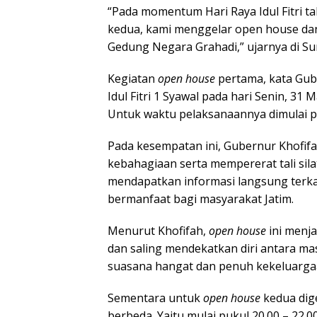
“Pada momentum Hari Raya Idul Fitri t
kedua, kami menggelar open house da
Gedung Negara Grahadi,” ujarnya di Su
Kegiatan
open house
pertama, kata Gube
Idul Fitri 1 Syawal pada hari Senin, 31
Untuk waktu pelaksanaannya dimulai pa
Pada kesempatan ini, Gubernur Khofif
kebahagiaan serta mempererat tali sila
mendapatkan informasi langsung terk
bermanfaat bagi masyarakat Jatim.
Menurut Khofifah,
open house
ini menj
dan saling mendekatkan diri antara m
suasana hangat dan penuh kekeluarga
Sementara untuk
open house
kedua dig
berbeda. Yaitu mulai pukul 20.00 – 22.