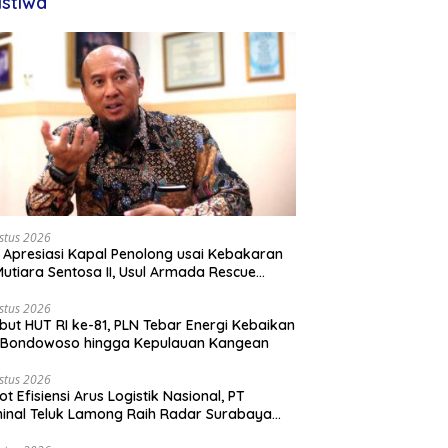
istiwa
stus 2026
 Apresiasi Kapal Penolong usai Kebakaran
utiara Sentosa II, Usul Armada Rescue
rkuat
stus 2026
ut HUT RI ke-81, PLN Tebar Energi Kebaikan
i Bondowoso hingga Kepulauan Kangean
stus 2026
ot Efisiensi Arus Logistik Nasional, PT
inal Teluk Lamong Raih Radar Surabaya
rds 2026