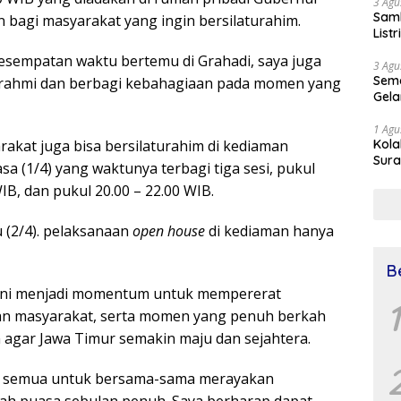
3 Agu
Samb
n bagi masyarakat yang ingin bersilaturahim.
List
kesempatan waktu bertemu di Grahadi, saya juga
3 Agu
Sema
urahmi dan berbagi kebahagiaan pada momen yang
Gela
1 Agu
akat juga bisa bersilaturahim di kediaman
Kol
Sura
sa (1/4) yang waktunya terbagi tiga sesi, pukul
Simu
WIB, dan pukul 20.00 – 22.00 WIB.
Dr 
 (2/4). pelaksanaan
open house
di kediaman hanya
B
 ini menjadi momentum untuk mempererat
1
an masyarakat, serta momen yang penuh berkah
 agar Jawa Timur semakin maju dan sejahtera.
ta semua untuk bersama-sama merayakan
ah puasa sebulan penuh. Saya berharap dapat