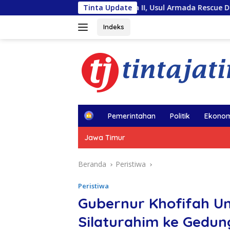
Langsung
iara Sentosa II, Usul Armada Rescue Diperkuat
Tinta Update
Sambut 
ke
konten
Indeks
H
Pemerintahan
Politik
Ekonom
o
m
Jawa Timur
e
Beranda
Peristiwa
Peristiwa
Gubernur Khofifah U
Silaturahim ke Gedun