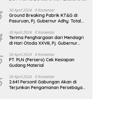
JPO GBK
3
30 April 2024
0 Komentar
Ground Breaking Pabrik KT&G di
Pasuruan, Pj. Gubernur Adhy: Total
Investasi Mencapai Rp 6,9 Trilliun dan
Serap Ribuan Tenaga Kerja
4
30 April 2024
0 Komentar
Terima Penghargaan dari Mendagri
di Hari Otoda XXVIII, Pj. Gubernur
Adhy: Transformasi Digital dalam
Reformasi Birokrasi Jadi Kunci
5
30 April 2024
0 Komentar
PT. PLN (Persero) Cek Kesiapan
Keberhasilan Jatim
Gudang Material
6
30 April 2024
0 Komentar
2.641 Personil Gabungan Akan di
Terjunkan Pengamanan Persebaya
vs Persik