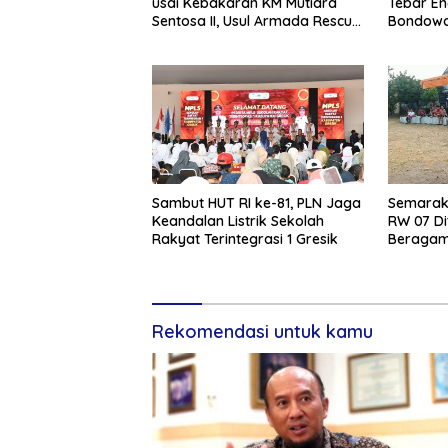
usai Kebakaran KM Mutiara
Tebar En
Sentosa II, Usul Armada Rescue
Bondowo
Diperkuat
Kangean
Sambut HUT RI ke-81, PLN Jaga
Semarak 
Keandalan Listrik Sekolah
RW 07 Di
Rakyat Terintegrasi 1 Gresik
Beragam 
Rekomendasi untuk kamu