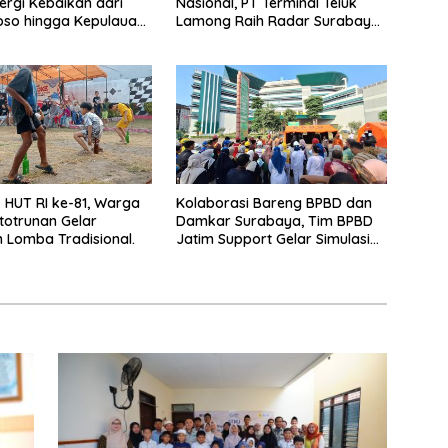
ergi Kebaikan dari
Nasional, PT Terminal Teluk
so hingga Kepulauan
Lamong Raih Radar Surabaya
Awards 2026
HUT RI ke-81, Warga
Kolaborasi Bareng BPBD dan
totrunan Gelar
Damkar Surabaya, Tim BPBD
Lomba Tradisional.
Jatim Support Gelar Simulasi
Gempa Bumi dan Kebakaran di
RSUD Dr Soetomo