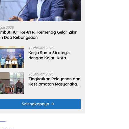
 Juli 2026
mbut HUT Ke-81 RI, Kemenag Gelar Zikir
an Doa Kebangsaan
1 Februari 2026
Kerja Sama Strategis
dengan Kejari Kota
Mojokerto, PLN Icon Plus
Perkuat Peran Digital and
Green Enabler di Jawa
26 Januari 2026
Timur
Tingkatkan Pelayanan dan
Keselamatan Masyarakat,
PLN UP3 Mojokerto
Perkuat Sinergi dengan
Polres Nganjuk
Selengkapnya