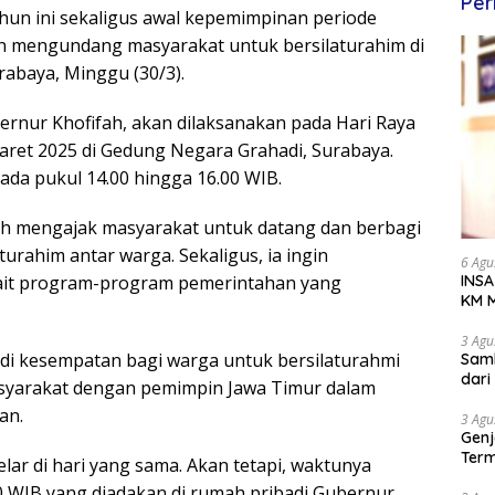
Per
ahun ini sekaligus awal kepemimpinan periode
n mengundang masyarakat untuk bersilaturahim di
rabaya, Minggu (30/3).
rnur Khofifah, akan dilaksanakan pada Hari Raya
 Maret 2025 di Gedung Negara Grahadi, Surabaya.
da pukul 14.00 hingga 16.00 WIB.
ah mengajak masyarakat untuk datang dan berbagi
turahim antar warga. Sekaligus, ia ingin
6 Agu
ait program-program pemerintahan yang
INSA
KM M
Dipe
3 Agu
adi kesempatan bagi warga untuk bersilaturahmi
Samb
dar
asyarakat dengan pemimpin Jawa Timur dalam
an.
3 Agu
Genj
Term
elar di hari yang sama. Akan tetapi, waktunya
Awa
00 WIB yang diadakan di rumah pribadi Gubernur