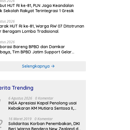
stus 2026
ut HUT RI ke-81, PLN Jaga Keandalan
rik Sekolah Rakyat Terintegrasi 1 Gresik
stus 2026
rak HUT RI ke-81, Warga RW 07 Ditotrunan
r Beragam Lomba Tradisional.
stus 2026
aborasi Bareng BPBD dan Damkar
baya, Tim BPBD Jatim Support Gelar
lasi Gempa Bumi dan Kebakaran di RSUD
Soetomo
Selengkapnya
erita Trending
6 Agustus 2026
0 Komentar
INSA Apresiasi Kapal Penolong usai
Kebakaran KM Mutiara Sentosa II,
Usul Armada Rescue Diperkuat
2
16 Maret 2019
0 Komentar
Solidaritas Korban Penembakan, DKI
Beri Warna Bendera New Zealand di