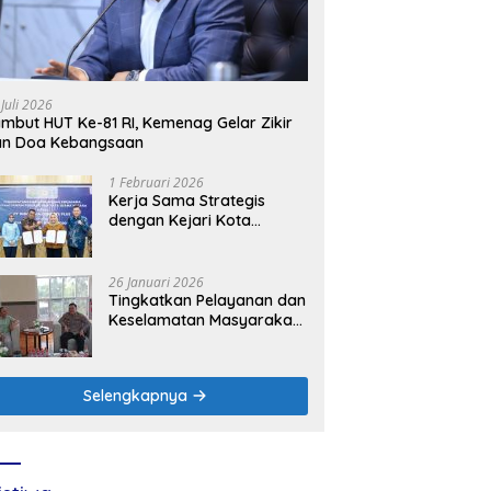
 Juli 2026
mbut HUT Ke-81 RI, Kemenag Gelar Zikir
an Doa Kebangsaan
1 Februari 2026
Kerja Sama Strategis
dengan Kejari Kota
Mojokerto, PLN Icon Plus
Perkuat Peran Digital and
Green Enabler di Jawa
26 Januari 2026
Timur
Tingkatkan Pelayanan dan
Keselamatan Masyarakat,
PLN UP3 Mojokerto
Perkuat Sinergi dengan
Polres Nganjuk
Selengkapnya