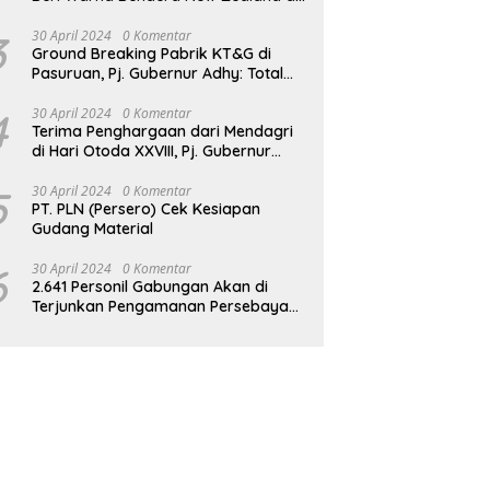
JPO GBK
3
30 April 2024
0 Komentar
Ground Breaking Pabrik KT&G di
Pasuruan, Pj. Gubernur Adhy: Total
Investasi Mencapai Rp 6,9 Trilliun dan
Serap Ribuan Tenaga Kerja
4
30 April 2024
0 Komentar
Terima Penghargaan dari Mendagri
di Hari Otoda XXVIII, Pj. Gubernur
Adhy: Transformasi Digital dalam
Reformasi Birokrasi Jadi Kunci
5
30 April 2024
0 Komentar
PT. PLN (Persero) Cek Kesiapan
Keberhasilan Jatim
Gudang Material
6
30 April 2024
0 Komentar
2.641 Personil Gabungan Akan di
Terjunkan Pengamanan Persebaya
vs Persik