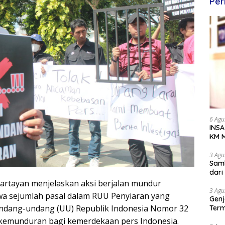
Per
6 Agu
INSA
KM M
Dipe
3 Agu
Samb
dar
Hartayan menjelaskan aksi berjalan mundur
3 Agu
 sejumlah pasal dalam RUU Penyiaran yang
Genj
ndang-undang (UU) Republik Indonesia Nomor 32
Term
Awa
 kemunduran bagi kemerdekaan pers Indonesia.