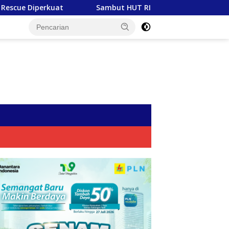
ambut HUT RI ke-81, PLN Tebar Energi Kebaikan dari Bondowo