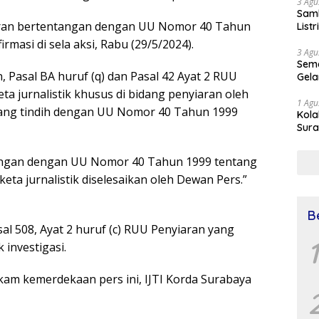
3 Agu
Samb
aran bertentangan dengan UU Nomor 40 Tahun
List
rmasi di sela aksi, Rabu (29/5/2024).
3 Agu
Sema
 Pasal BA huruf (q) dan Pasal 42 Ayat 2 RUU
Gela
a jurnalistik khusus di bidang penyiaran oleh
1 Agu
pang tindih dengan UU Nomor 40 Tahun 1999
Kol
Sura
Simu
Dr 
tangan dengan UU Nomor 40 Tahun 1999 tentang
ta jurnalistik diselesaikan oleh Dewan Pers.”
B
al 508, Ayat 2 huruf (c) RUU Penyiaran yang
1
 investigasi.
kam kemerdekaan pers ini, IJTI Korda Surabaya