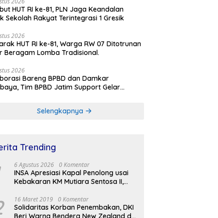
stus 2026
ut HUT RI ke-81, PLN Jaga Keandalan
rik Sekolah Rakyat Terintegrasi 1 Gresik
stus 2026
rak HUT RI ke-81, Warga RW 07 Ditotrunan
r Beragam Lomba Tradisional.
stus 2026
aborasi Bareng BPBD dan Damkar
baya, Tim BPBD Jatim Support Gelar
lasi Gempa Bumi dan Kebakaran di RSUD
Soetomo
Selengkapnya
erita Trending
6 Agustus 2026
0 Komentar
INSA Apresiasi Kapal Penolong usai
Kebakaran KM Mutiara Sentosa II,
Usul Armada Rescue Diperkuat
2
16 Maret 2019
0 Komentar
Solidaritas Korban Penembakan, DKI
Beri Warna Bendera New Zealand di