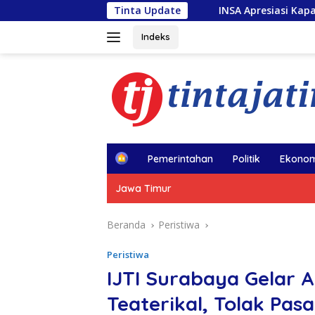
Langsung
INSA Apresiasi Kapal Penolong usai Kebakaran 
Tinta Update
ke
konten
Indeks
H
Pemerintahan
Politik
Ekonom
o
m
Jawa Timur
e
Beranda
Peristiwa
Peristiwa
IJTI Surabaya Gelar 
Teaterikal, Tolak Pas