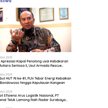
istiwa
stus 2026
 Apresiasi Kapal Penolong usai Kebakaran
utiara Sentosa II, Usul Armada Rescue
rkuat
stus 2026
ut HUT RI ke-81, PLN Tebar Energi Kebaikan
i Bondowoso hingga Kepulauan Kangean
stus 2026
ot Efisiensi Arus Logistik Nasional, PT
inal Teluk Lamong Raih Radar Surabaya
rds 2026