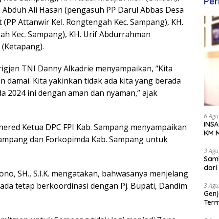
Per
 Abduh Ali Hasan (pengasuh PP Darul Abbas Desa
t (PP Attanwir Kel. Rongtengah Kec. Sampang), KH.
ngah Kec. Sampang), KH. Urif Abdurrahman
 (Ketapang).
gjen TNI Danny Alkadrie menyampaikan, “Kita
 damai. Kita yakinkan tidak ada kita yang berada
lkada 2024 ini dengan aman dan nyaman,” ajak
6 Agu
INSA
Khered Ketua DPC FPI Kab. Sampang menyampaikan
KM M
Sampang dan Forkopimda Kab. Sampang untuk
Dipe
3 Agu
Samb
dar
o, SH., S.I.K. mengatakan, bahwasanya menjelang
 ada tetap berkoordinasi dengan Pj. Bupati, Dandim
3 Agu
Genj
Term
Awa