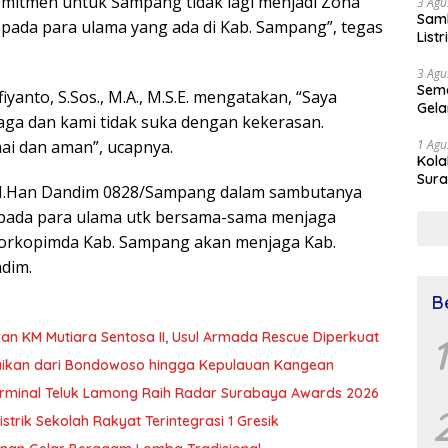
mitmen untuk Sampang tidak lagi menjadi Zona
3 Agu
Samb
epada para ulama yang ada di Kab. Sampang”, tegas
List
3 Agu
Sema
yanto, S.Sos., M.A., M.S.E. mengatakan, “Saya
Gela
ga dan kami tidak suka dengan kekerasan.
ai dan aman”, ucapnya.
1 Agu
Kol
Sura
E M.Han Dandim 0828/Sampang dalam sambutanya
Simu
pada para ulama utk bersama-sama menjaga
Dr 
Forkopimda Kab. Sampang akan menjaga Kab.
dim.
B
an KM Mutiara Sentosa II, Usul Armada Rescue Diperkuat
1
baikan dari Bondowoso hingga Kepulauan Kangean
T Terminal Teluk Lamong Raih Radar Surabaya Awards 2026
trik Sekolah Rakyat Terintegrasi 1 Gresik