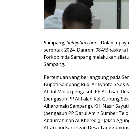
Sampang,
tintajatim.com
– Dalam upaya 
serentak 2024, Danrem 084/Bhaskara Ja
Forkopimda Sampang melakukan silatu
Sampang.
Pertemuan yang berlangsung pada Senin 
Bupati Sampang Rudi Arifiyanto S.Sos 
Abdul Malik (pengasuh PP Al-Ihsan Des
(pengasuh PP Al-Falah Kel. Gunung Sek
Alharomain Sampang), KH. Nasir Sayuti
(pengasuh PP Darul Amin Sumber Telor
Abdurrahman Al-Khered (Jl. Jaksa Agun
Attaroqqi Karongan Desa Tanggumong K