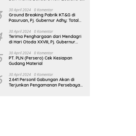
JPO GBK
3
30 April 2024
0 Komentar
Ground Breaking Pabrik KT&G di
Pasuruan, Pj. Gubernur Adhy: Total
Investasi Mencapai Rp 6,9 Trilliun dan
Serap Ribuan Tenaga Kerja
4
30 April 2024
0 Komentar
Terima Penghargaan dari Mendagri
di Hari Otoda XXVIII, Pj. Gubernur
Adhy: Transformasi Digital dalam
Reformasi Birokrasi Jadi Kunci
5
30 April 2024
0 Komentar
PT. PLN (Persero) Cek Kesiapan
Keberhasilan Jatim
Gudang Material
6
30 April 2024
0 Komentar
2.641 Personil Gabungan Akan di
Terjunkan Pengamanan Persebaya
vs Persik