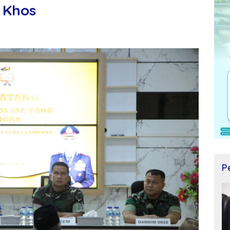
 Khos
P