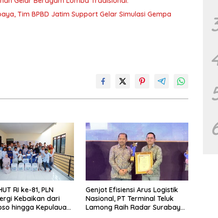
unan Gelar Beragam Lomba Tradisional.
aya, Tim BPBD Jatim Support Gelar Simulasi Gempa
UT RI ke-81, PLN
Genjot Efisiensi Arus Logistik
ergi Kebaikan dari
Nasional, PT Terminal Teluk
so hingga Kepulauan
Lamong Raih Radar Surabaya
Awards 2026