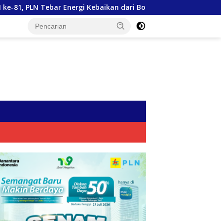
i Kebaikan dari Bondowoso hingga Kepulauan Kangean