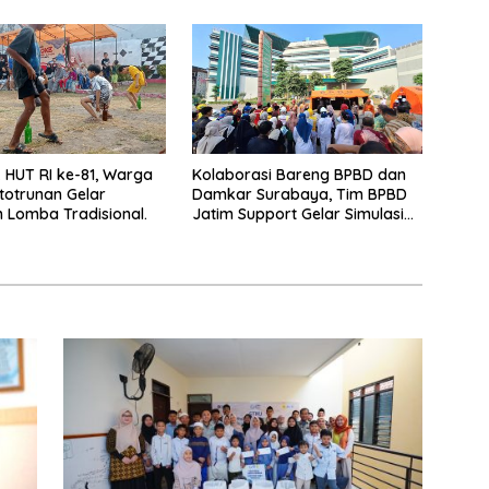
HUT RI ke-81, Warga
Kolaborasi Bareng BPBD dan
totrunan Gelar
Damkar Surabaya, Tim BPBD
Lomba Tradisional.
Jatim Support Gelar Simulasi
Gempa Bumi dan Kebakaran di
RSUD Dr Soetomo