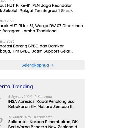
stus 2026
ut HUT RI ke-81, PLN Jaga Keandalan
rik Sekolah Rakyat Terintegrasi 1 Gresik
stus 2026
rak HUT RI ke-81, Warga RW 07 Ditotrunan
r Beragam Lomba Tradisional.
stus 2026
aborasi Bareng BPBD dan Damkar
baya, Tim BPBD Jatim Support Gelar
lasi Gempa Bumi dan Kebakaran di RSUD
Soetomo
Selengkapnya
erita Trending
6 Agustus 2026
0 Komentar
INSA Apresiasi Kapal Penolong usai
Kebakaran KM Mutiara Sentosa II,
Usul Armada Rescue Diperkuat
2
16 Maret 2019
0 Komentar
Solidaritas Korban Penembakan, DKI
Beri Warna Bendera New Zealand di