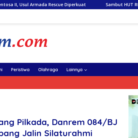
escue Diperkuat
Sambut HUT RI ke-81, PLN Tebar Energ
i
Peristiwa
Olahraga
Lainnya
lang Pilkada, Danrem 084/BJ
ang Jalin Silaturahmi