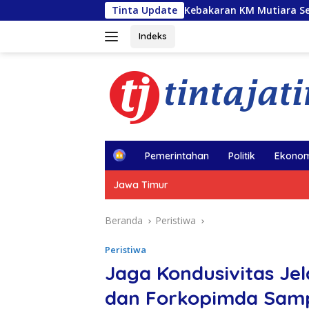
Langsung
 Penolong usai Kebakaran KM Mutiara Sentosa II, Usul Armada R
Tinta Update
ke
konten
Indeks
H
Pemerintahan
Politik
Ekonom
o
m
Jawa Timur
e
Beranda
Peristiwa
Peristiwa
Jaga Kondusivitas Je
dan Forkopimda Samp