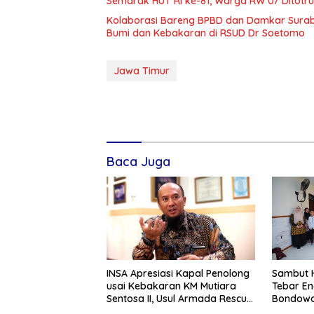
Semarak HUT RI ke-81, Warga RW 07 Ditotr
Kolaborasi Bareng BPBD dan Damkar Surab
Bumi dan Kebakaran di RSUD Dr Soetomo
Jawa Timur
Baca Juga
INSA Apresiasi Kapal Penolong
Sambut H
usai Kebakaran KM Mutiara
Tebar En
Sentosa II, Usul Armada Rescue
Bondowo
Diperkuat
Kangean