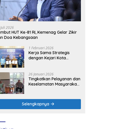
 Juli 2026
mbut HUT Ke-81 RI, Kemenag Gelar Zikir
an Doa Kebangsaan
1 Februari 2026
Kerja Sama Strategis
dengan Kejari Kota
Mojokerto, PLN Icon Plus
Perkuat Peran Digital and
Green Enabler di Jawa
26 Januari 2026
Timur
Tingkatkan Pelayanan dan
Keselamatan Masyarakat,
PLN UP3 Mojokerto
Perkuat Sinergi dengan
Polres Nganjuk
Selengkapnya