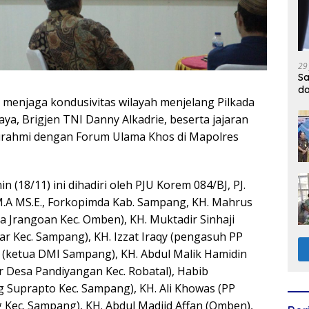
29
Sa
d
menjaga kondusivitas wilayah menjelang Pilkada
ya, Brigjen TNI Danny Alkadrie, beserta jajaran
rahmi dengan Forum Ulama Khos di Mapolres
(18/11) ini dihadiri oleh PJU Korem 084/BJ, PJ.
M.A MS.E., Forkopimda Kab. Sampang, KH. Mahrus
a Jrangoan Kec. Omben), KH. Muktadir Sinhaji
ar Kec. Sampang), KH. Izzat Iraqy (pengasuh PP
 (ketua DMI Sampang), KH. Abdul Malik Hamidin
 Desa Pandiyangan Kec. Robatal), Habib
g Suprapto Kec. Sampang), KH. Ali Khowas (PP
ec. Sampang), KH. Abdul Madjid Affan (Omben),