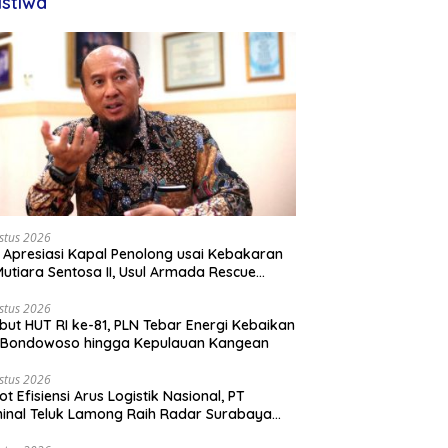
istiwa
stus 2026
 Apresiasi Kapal Penolong usai Kebakaran
utiara Sentosa II, Usul Armada Rescue
rkuat
stus 2026
ut HUT RI ke-81, PLN Tebar Energi Kebaikan
i Bondowoso hingga Kepulauan Kangean
stus 2026
ot Efisiensi Arus Logistik Nasional, PT
inal Teluk Lamong Raih Radar Surabaya
rds 2026