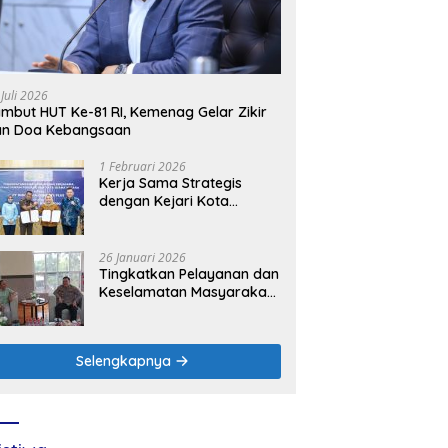
 Juli 2026
mbut HUT Ke-81 RI, Kemenag Gelar Zikir
an Doa Kebangsaan
1 Februari 2026
Kerja Sama Strategis
dengan Kejari Kota
Mojokerto, PLN Icon Plus
Perkuat Peran Digital and
Green Enabler di Jawa
26 Januari 2026
Timur
Tingkatkan Pelayanan dan
Keselamatan Masyarakat,
PLN UP3 Mojokerto
Perkuat Sinergi dengan
Polres Nganjuk
Selengkapnya