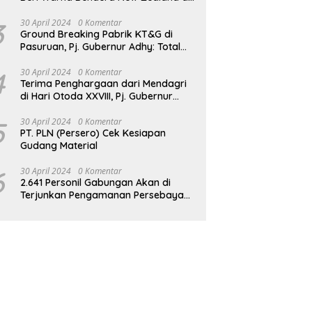
JPO GBK
3
30 April 2024
0 Komentar
Ground Breaking Pabrik KT&G di
Pasuruan, Pj. Gubernur Adhy: Total
Investasi Mencapai Rp 6,9 Trilliun dan
Serap Ribuan Tenaga Kerja
4
30 April 2024
0 Komentar
Terima Penghargaan dari Mendagri
di Hari Otoda XXVIII, Pj. Gubernur
Adhy: Transformasi Digital dalam
Reformasi Birokrasi Jadi Kunci
5
30 April 2024
0 Komentar
PT. PLN (Persero) Cek Kesiapan
Keberhasilan Jatim
Gudang Material
6
30 April 2024
0 Komentar
2.641 Personil Gabungan Akan di
Terjunkan Pengamanan Persebaya
vs Persik