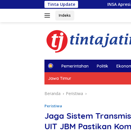
Langsung
Tinta Update
INSA Apresiasi Kapal Penolong us
ke
konten
Indeks
H
Pemerintahan
Politik
Ekonom
o
m
Jawa Timur
e
Beranda
Peristiwa
Peristiwa
Jaga Sistem Transmis
UIT JBM Pastikan Kom