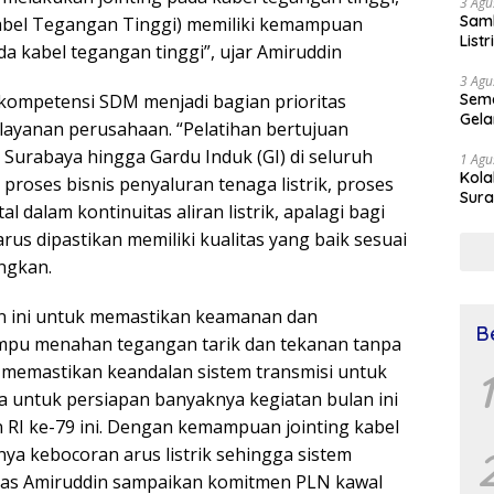
3 Agu
Samb
abel Tegangan Tinggi) memiliki kemampuan
List
a kabel tegangan tinggi”, ujar Amiruddin
3 Agu
Sema
kompetensi SDM menjadi bagian prioritas
Gela
layanan perusahaan. “Pelatihan bertujuan
urabaya hingga Gardu Induk (GI) di seluruh
1 Agu
Kol
proses bisnis penyaluran tenaga listrik, proses
Sura
al dalam kontinuitas aliran listrik, apalagi bagi
Simu
Dr 
arus dipastikan memiliki kualitas yang baik sesuai
ngkan.
 ini untuk memastikan keamanan dan
B
mpu menahan tegangan tarik dan tekanan tanpa
memastikan keandalan sistem transmisi untuk
1
 untuk persiapan banyaknya kegiatan bulan ini
RI ke-79 ini. Dengan kemampuan jointing kabel
 kebocoran arus listrik sehingga sistem
gkas Amiruddin sampaikan komitmen PLN kawal