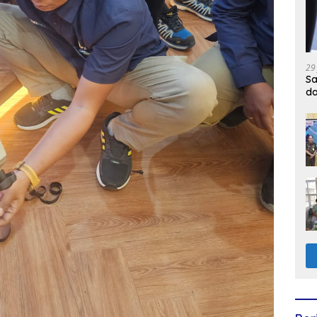
29
Sa
d