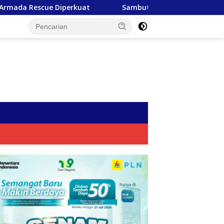
uat
Sambut HUT RI ke-81, PLN Tebar Energi Kebaikan 