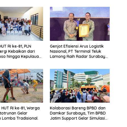
UT RI ke-81, PLN
Genjot Efisiensi Arus Logistik
ergi Kebaikan dari
Nasional, PT Terminal Teluk
so hingga Kepulauan
Lamong Raih Radar Surabaya
Awards 2026
HUT RI ke-81, Warga
Kolaborasi Bareng BPBD dan
totrunan Gelar
Damkar Surabaya, Tim BPBD
Lomba Tradisional.
Jatim Support Gelar Simulasi
Gempa Bumi dan Kebakaran di