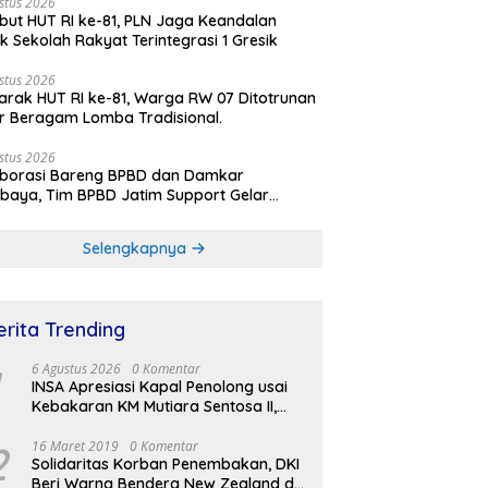
stus 2026
ut HUT RI ke-81, PLN Jaga Keandalan
rik Sekolah Rakyat Terintegrasi 1 Gresik
stus 2026
rak HUT RI ke-81, Warga RW 07 Ditotrunan
r Beragam Lomba Tradisional.
stus 2026
aborasi Bareng BPBD dan Damkar
baya, Tim BPBD Jatim Support Gelar
lasi Gempa Bumi dan Kebakaran di RSUD
Soetomo
Selengkapnya
erita Trending
6 Agustus 2026
0 Komentar
INSA Apresiasi Kapal Penolong usai
Kebakaran KM Mutiara Sentosa II,
Usul Armada Rescue Diperkuat
2
16 Maret 2019
0 Komentar
Solidaritas Korban Penembakan, DKI
Beri Warna Bendera New Zealand di