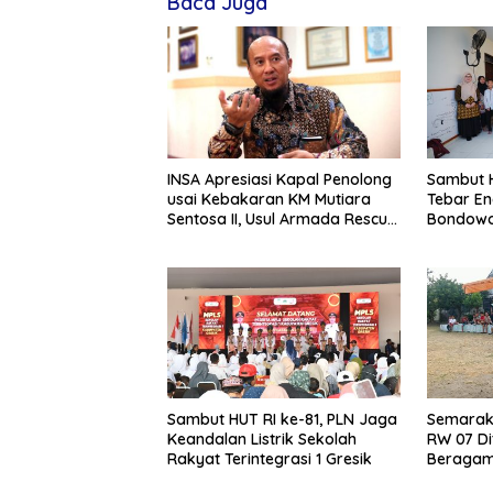
Baca Juga
INSA Apresiasi Kapal Penolong
Sambut H
usai Kebakaran KM Mutiara
Tebar En
Sentosa II, Usul Armada Rescue
Bondowo
Diperkuat
Kangean
Sambut HUT RI ke-81, PLN Jaga
Semarak 
Keandalan Listrik Sekolah
RW 07 Di
Rakyat Terintegrasi 1 Gresik
Beragam 