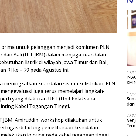
Per
 prima untuk pelanggan menjadi komitmen PLN
r dan Bali (UIT JBM) dalam menjaga keandalan
ebutuhan listrik di wilayah Jawa Timur dan Bali,
n RI ke – 79 pada Agustus ini.
6 Agu
INSA
KM M
 meningkatkan keandalan sistem kelistrikan, PLN
Dipe
mengevaluasi juga terus memelajari langkah-
3 Agu
perti yang dilakukan UPT (Unit Pelaksana
Samb
dar
inting Kabel Tegangan Tinggi.
3 Agu
 JBM, Amiruddin, workshop dilakukan untuk
Genj
Term
rtugas di bidang pemeliharaan keandalan.
Awa
 melakukan jointing pada kabel tegangan tinggi,