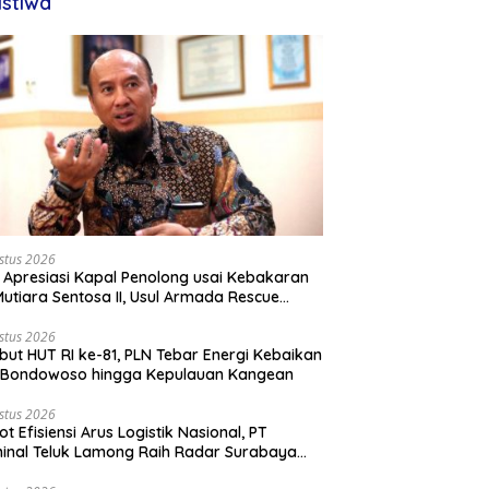
istiwa
stus 2026
 Apresiasi Kapal Penolong usai Kebakaran
utiara Sentosa II, Usul Armada Rescue
rkuat
stus 2026
ut HUT RI ke-81, PLN Tebar Energi Kebaikan
i Bondowoso hingga Kepulauan Kangean
stus 2026
ot Efisiensi Arus Logistik Nasional, PT
inal Teluk Lamong Raih Radar Surabaya
rds 2026