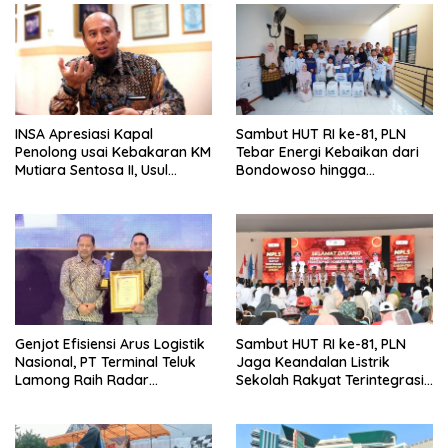
INSA Apresiasi Kapal
Sambut HUT RI ke-81, PLN
Penolong usai Kebakaran KM
Tebar Energi Kebaikan dari
Mutiara Sentosa II, Usul
Bondowoso hingga
Armada Rescue Diperkuat
Kepulauan Kangean
Genjot Efisiensi Arus Logistik
Sambut HUT RI ke-81, PLN
Nasional, PT Terminal Teluk
Jaga Keandalan Listrik
Lamong Raih Radar
Sekolah Rakyat Terintegrasi 1
Surabaya Awards 2026
Gresik