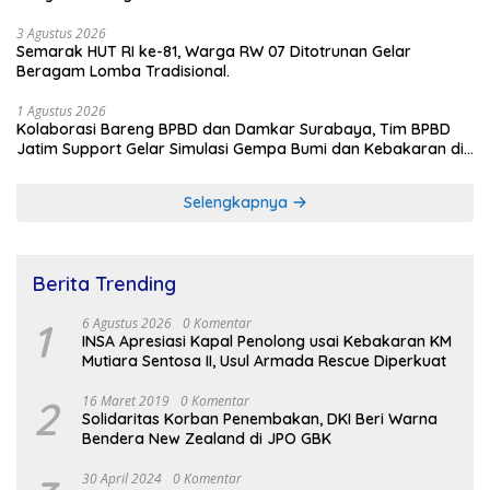
3 Agustus 2026
Semarak HUT RI ke-81, Warga RW 07 Ditotrunan Gelar
Beragam Lomba Tradisional.
1 Agustus 2026
Kolaborasi Bareng BPBD dan Damkar Surabaya, Tim BPBD
Jatim Support Gelar Simulasi Gempa Bumi dan Kebakaran di
RSUD Dr Soetomo
Selengkapnya
Berita Trending
1
6 Agustus 2026
0 Komentar
INSA Apresiasi Kapal Penolong usai Kebakaran KM
Mutiara Sentosa II, Usul Armada Rescue Diperkuat
2
16 Maret 2019
0 Komentar
Solidaritas Korban Penembakan, DKI Beri Warna
Bendera New Zealand di JPO GBK
30 April 2024
0 Komentar