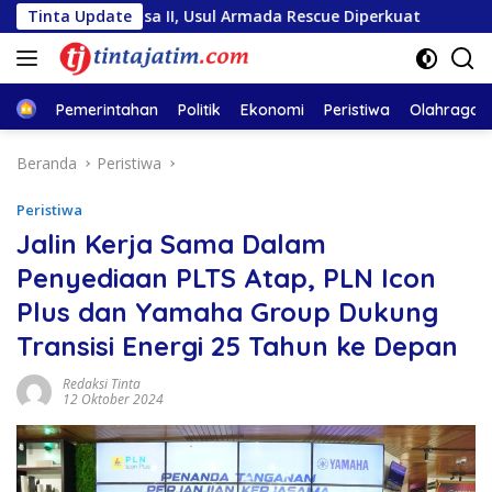
Langsung
ntosa II, Usul Armada Rescue Diperkuat
Tinta Update
Sambut HUT RI
ke
konten
Home
Pemerintahan
Politik
Ekonomi
Peristiwa
Olahraga
Beranda
Peristiwa
Peristiwa
Jalin Kerja Sama Dalam
Penyediaan PLTS Atap, PLN Icon
Plus dan Yamaha Group Dukung
Transisi Energi 25 Tahun ke Depan
Redaksi Tinta
12 Oktober 2024