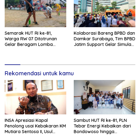
Semarak HUT RI ke-81,
Kolaborasi Bareng BPBD dan
Warga RW 07 Ditotrunan
Damkar Surabaya, Tim BPBD
Gelar Beragam Lomba
Jatim Support Gelar Simulasi
Tradisional.
Gempa Bumi dan Kebakaran
di RSUD Dr Soetomo
Rekomendasi untuk kamu
INSA Apresiasi Kapal
Sambut HUT RI ke-81, PLN
Penolong usai Kebakaran KM
Tebar Energi Kebaikan dari
Mutiara Sentosa II, Usul
Bondowoso hingga
Armada Rescue Diperkuat
Kepulauan Kangean