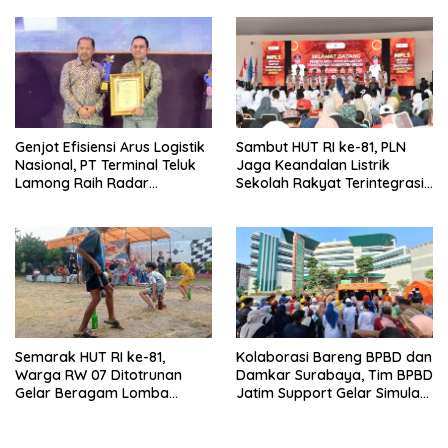
Genjot Efisiensi Arus Logistik
Sambut HUT RI ke-81, PLN
Nasional, PT Terminal Teluk
Jaga Keandalan Listrik
Lamong Raih Radar
Sekolah Rakyat Terintegrasi 1
Surabaya Awards 2026
Gresik
Semarak HUT RI ke-81,
Kolaborasi Bareng BPBD dan
Warga RW 07 Ditotrunan
Damkar Surabaya, Tim BPBD
Gelar Beragam Lomba
Jatim Support Gelar Simulasi
Tradisional.
Gempa Bumi dan Kebakaran
di RSUD Dr Soetomo