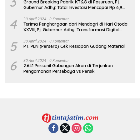
3
Ground Breaking Pabrik KT&G di Pasuruan, Pj.
Gubernur Adhy: Total Investasi Mencapai Rp 6,9
Trilliun dan Serap Ribuan Tenaga Kerja
4
30 April 2024
0 Komentar
Terima Penghargaan dari Mendagri di Hari Otoda
XXVIII, Pj. Gubernur Adhy: Transformasi Digital
dalam Reformasi Birokrasi Jadi Kunci
Keberhasilan Jatim
5
30 April 2024
0 Komentar
PT. PLN (Persero) Cek Kesiapan Gudang Material
6
30 April 2024
0 Komentar
2.641 Personil Gabungan Akan di Terjunkan
Pengamanan Persebaya vs Persik