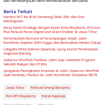
dan berkelanjutan demi kemaslahatan bersama.
Berita Terkait
Sambut HUT Ke-81 RI, Kemenag Gelar Zikir dan Doa
Kebangsaan
Kerja Sama Strategis dengan Kejari Kota Mojokerto, PLN Icon
Plus Perkuat Peran Digital and Green Enabler di Jawa Timur
Pertumbuhan Ekonomi di Persimpangan, Kadin Jatim
Komitmen Siapkan SDM Unggul dan Berkualitas Melalui Vokasi
LaNyalla Minta Diskresi Diperluas, Ujung Aturan Pembatasan
Angkutan Barang
Gubernur Khofifah Pastikan Jatim Siap Jalankan Program
Sekolah Rakyat dan DTSEN
Upayakan Peningkatan Investasi di Jatim, Gubernur Khofifah
Ajak Pemkab/ Pemkot Se Jatim Komitmen Tuntaskan RDTR
Jawa Timur
Perkuat Sinergi Bersama
PLN UP3 Mojokerto
Polres Nganjuk
Penulis: Hikmah Rizky
Editor: Fariz