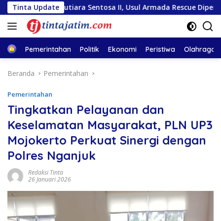
Langsung
KM Mutiara Sentosa II, Usul Armada Rescue Diperkuat
Tinta Update
S
ke
konten
Home
Pemerintahan
Politik
Ekonomi
Peristiwa
Olahraga
Beranda
Pemerintahan
Pemerintahan
Tingkatkan Pelayanan dan
Keselamatan Masyarakat, PLN UP3
Mojokerto Perkuat Sinergi dengan
Polres Nganjuk
Redaksi Tinta
26 Januari 2026