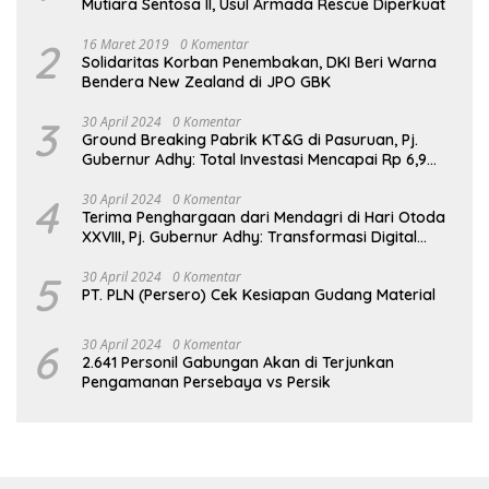
Mutiara Sentosa II, Usul Armada Rescue Diperkuat
2
16 Maret 2019
0 Komentar
Solidaritas Korban Penembakan, DKI Beri Warna
Bendera New Zealand di JPO GBK
3
30 April 2024
0 Komentar
Ground Breaking Pabrik KT&G di Pasuruan, Pj.
Gubernur Adhy: Total Investasi Mencapai Rp 6,9
Trilliun dan Serap Ribuan Tenaga Kerja
4
30 April 2024
0 Komentar
Terima Penghargaan dari Mendagri di Hari Otoda
XXVIII, Pj. Gubernur Adhy: Transformasi Digital
dalam Reformasi Birokrasi Jadi Kunci
Keberhasilan Jatim
5
30 April 2024
0 Komentar
PT. PLN (Persero) Cek Kesiapan Gudang Material
6
30 April 2024
0 Komentar
2.641 Personil Gabungan Akan di Terjunkan
Pengamanan Persebaya vs Persik