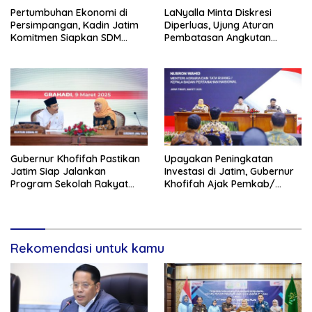
Pertumbuhan Ekonomi di
LaNyalla Minta Diskresi
Persimpangan, Kadin Jatim
Diperluas, Ujung Aturan
Komitmen Siapkan SDM
Pembatasan Angkutan
Unggul dan Berkualitas
Barang
Melalui Vokasi
Gubernur Khofifah Pastikan
Upayakan Peningkatan
Jatim Siap Jalankan
Investasi di Jatim, Gubernur
Program Sekolah Rakyat
Khofifah Ajak Pemkab/
dan DTSEN
Pemkot Se Jatim Komitmen
Tuntaskan RDTR
Rekomendasi untuk kamu