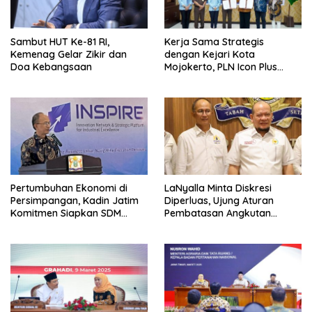
Sambut HUT Ke-81 RI,
Kerja Sama Strategis
Kemenag Gelar Zikir dan
dengan Kejari Kota
Doa Kebangsaan
Mojokerto, PLN Icon Plus
Perkuat Peran Digital and
Green Enabler di Jawa Timur
Pertumbuhan Ekonomi di
LaNyalla Minta Diskresi
Persimpangan, Kadin Jatim
Diperluas, Ujung Aturan
Komitmen Siapkan SDM
Pembatasan Angkutan
Unggul dan Berkualitas
Barang
Melalui Vokasi