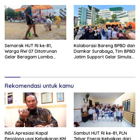
Semarak HUT RI ke-81,
Kolaborasi Bareng BPBD dan
Warga RW 07 Ditotrunan
Damkar Surabaya, Tim BPBD
Gelar Beragam Lomba
Jatim Support Gelar Simulasi
Tradisional.
Gempa Bumi dan Kebakaran
di RSUD Dr Soetomo
Rekomendasi untuk kamu
INSA Apresiasi Kapal
Sambut HUT RI ke-81, PLN
Penolong usai Kebakaran KM
Tebar Energi Kebaikan dari