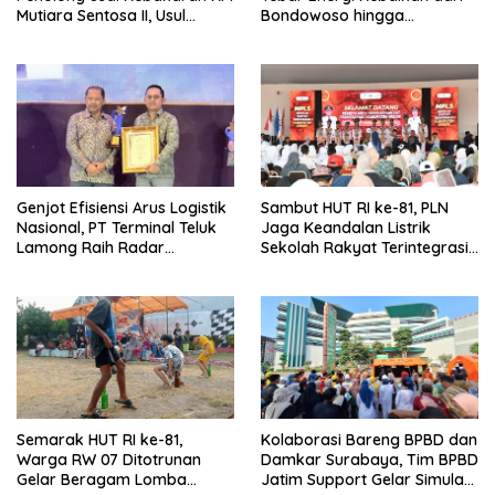
Mutiara Sentosa II, Usul
Bondowoso hingga
Armada Rescue Diperkuat
Kepulauan Kangean
Genjot Efisiensi Arus Logistik
Sambut HUT RI ke-81, PLN
Nasional, PT Terminal Teluk
Jaga Keandalan Listrik
Lamong Raih Radar
Sekolah Rakyat Terintegrasi 1
Surabaya Awards 2026
Gresik
Semarak HUT RI ke-81,
Kolaborasi Bareng BPBD dan
Warga RW 07 Ditotrunan
Damkar Surabaya, Tim BPBD
Gelar Beragam Lomba
Jatim Support Gelar Simulasi