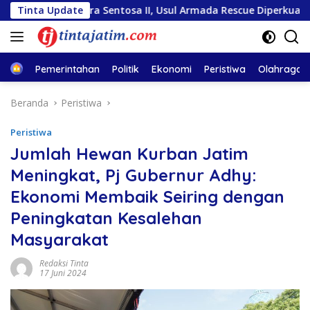
Langsung
iara Sentosa II, Usul Armada Rescue Diperkuat
Tinta Update
Sambut
ke
konten
Home
Pemerintahan
Politik
Ekonomi
Peristiwa
Olahraga
Beranda
Peristiwa
Peristiwa
Jumlah Hewan Kurban Jatim
Meningkat, Pj Gubernur Adhy:
Ekonomi Membaik Seiring dengan
Peningkatan Kesalehan
Masyarakat
Redaksi Tinta
17 Juni 2024