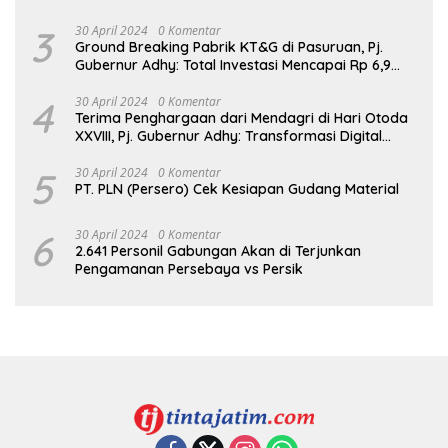
3
30 April 2024
0 Komentar
Ground Breaking Pabrik KT&G di Pasuruan, Pj.
Gubernur Adhy: Total Investasi Mencapai Rp 6,9
Trilliun dan Serap Ribuan Tenaga Kerja
4
30 April 2024
0 Komentar
Terima Penghargaan dari Mendagri di Hari Otoda
XXVIII, Pj. Gubernur Adhy: Transformasi Digital
dalam Reformasi Birokrasi Jadi Kunci
Keberhasilan Jatim
5
30 April 2024
0 Komentar
PT. PLN (Persero) Cek Kesiapan Gudang Material
6
30 April 2024
0 Komentar
2.641 Personil Gabungan Akan di Terjunkan
Pengamanan Persebaya vs Persik