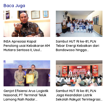
Baca Juga
INSA Apresiasi Kapal
Sambut HUT RI ke-81, PLN
Penolong usai Kebakaran KM
Tebar Energi Kebaikan dari
Mutiara Sentosa II, Usul
Bondowoso hingga
Armada Rescue Diperkuat
Kepulauan Kangean
Genjot Efisiensi Arus Logistik
Sambut HUT RI ke-81, PLN
Nasional, PT Terminal Teluk
Jaga Keandalan Listrik
Lamong Raih Radar
Sekolah Rakyat Terintegrasi 1
Surabaya Awards 2026
Gresik