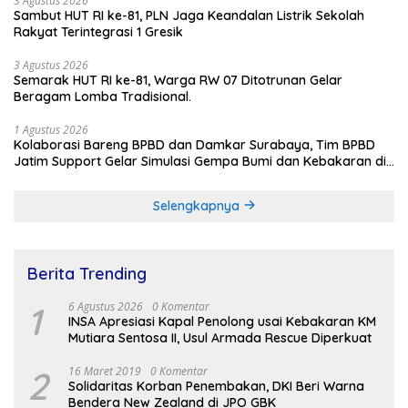
3 Agustus 2026
Sambut HUT RI ke-81, PLN Jaga Keandalan Listrik Sekolah
Rakyat Terintegrasi 1 Gresik
3 Agustus 2026
Semarak HUT RI ke-81, Warga RW 07 Ditotrunan Gelar
Beragam Lomba Tradisional.
1 Agustus 2026
Kolaborasi Bareng BPBD dan Damkar Surabaya, Tim BPBD
Jatim Support Gelar Simulasi Gempa Bumi dan Kebakaran di
RSUD Dr Soetomo
Selengkapnya
Berita Trending
1
6 Agustus 2026
0 Komentar
INSA Apresiasi Kapal Penolong usai Kebakaran KM
Mutiara Sentosa II, Usul Armada Rescue Diperkuat
2
16 Maret 2019
0 Komentar
Solidaritas Korban Penembakan, DKI Beri Warna
Bendera New Zealand di JPO GBK