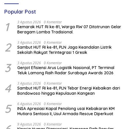
Popular Post
1
3 Agustus 2026
0 Komentar
Semarak HUT RI ke-81, Warga RW 07 Ditotrunan Gelar
Beragam Lomba Tradisional.
2
3 Agustus 2026
0 Komentar
Sambut HUT RI ke-81, PLN Jaga Keandalan Listrik
Sekolah Rakyat Terintegrasi 1 Gresik
3
3 Agustus 2026
0 Komentar
Genjot Efisiensi Arus Logistik Nasional, PT Terminal
Teluk Lamong Raih Radar Surabaya Awards 2026
4
3 Agustus 2026
0 Komentar
Sambut HUT RI ke-81, PLN Tebar Energi Kebaikan dari
Bondowoso hingga Kepulauan Kangean
5
6 Agustus 2026
0 Komentar
INSA Apresiasi Kapal Penolong usai Kebakaran KM
Mutiara Sentosa II, Usul Armada Rescue Diperkuat
9 Agustus 2026
0 Komentar