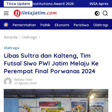
Langsung
rnment Institutions Award 2026
Tinta Update
INSA Apresiasi Kapal P
ke
konten
Home
Pemerintahan
Politik
Ekonomi
Peristiwa
Olahraga
Beranda
Olahraga
Olahraga
Libas Sultra dan Kalteng, Tim
Futsal Siwo PWI Jatim Melaju Ke
Perempat Final Porwanas 2024
Redaksi Tinta
23 Agustus 2024