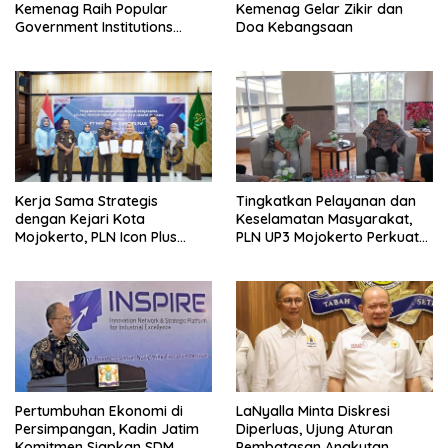
Kemenag Raih Popular
Kemenag Gelar Zikir dan
Government Institutions
Doa Kebangsaan
Award 2026
Kerja Sama Strategis
Tingkatkan Pelayanan dan
dengan Kejari Kota
Keselamatan Masyarakat,
Mojokerto, PLN Icon Plus
PLN UP3 Mojokerto Perkuat
Perkuat Peran Digital and
Sinergi dengan Polres
Green Enabler di Jawa Timur
Nganjuk
Pertumbuhan Ekonomi di
LaNyalla Minta Diskresi
Persimpangan, Kadin Jatim
Diperluas, Ujung Aturan
Komitmen Siapkan SDM
Pembatasan Angkutan