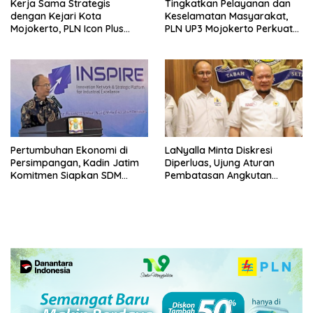
Kerja Sama Strategis
Tingkatkan Pelayanan dan
dengan Kejari Kota
Keselamatan Masyarakat,
Mojokerto, PLN Icon Plus
PLN UP3 Mojokerto Perkuat
Perkuat Peran Digital and
Sinergi dengan Polres
Green Enabler di Jawa Timur
Nganjuk
Pertumbuhan Ekonomi di
LaNyalla Minta Diskresi
Persimpangan, Kadin Jatim
Diperluas, Ujung Aturan
Komitmen Siapkan SDM
Pembatasan Angkutan
Unggul dan Berkualitas
Barang
Melalui Vokasi