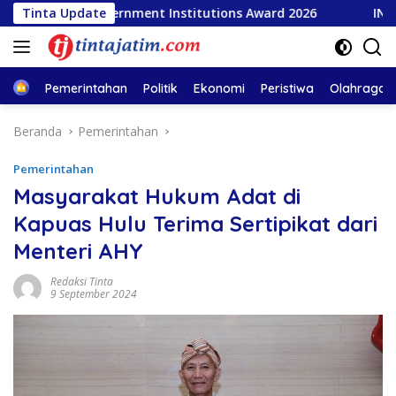
Langsung
ular Government Institutions Award 2026
Tinta Update
INSA Apresias
ke
konten
Home
Pemerintahan
Politik
Ekonomi
Peristiwa
Olahraga
Beranda
Pemerintahan
Pemerintahan
Masyarakat Hukum Adat di
Kapuas Hulu Terima Sertipikat dari
Menteri AHY
Redaksi Tinta
9 September 2024