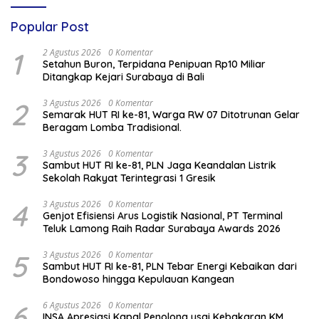
Popular Post
1
2 Agustus 2026
0 Komentar
Setahun Buron, Terpidana Penipuan Rp10 Miliar
Ditangkap Kejari Surabaya di Bali
2
3 Agustus 2026
0 Komentar
Semarak HUT RI ke-81, Warga RW 07 Ditotrunan Gelar
Beragam Lomba Tradisional.
3
3 Agustus 2026
0 Komentar
Sambut HUT RI ke-81, PLN Jaga Keandalan Listrik
Sekolah Rakyat Terintegrasi 1 Gresik
4
3 Agustus 2026
0 Komentar
Genjot Efisiensi Arus Logistik Nasional, PT Terminal
Teluk Lamong Raih Radar Surabaya Awards 2026
5
3 Agustus 2026
0 Komentar
Sambut HUT RI ke-81, PLN Tebar Energi Kebaikan dari
Bondowoso hingga Kepulauan Kangean
6
6 Agustus 2026
0 Komentar
INSA Apresiasi Kapal Penolong usai Kebakaran KM