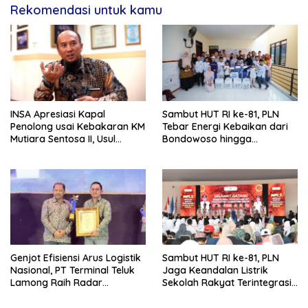
Rekomendasi untuk kamu
INSA Apresiasi Kapal
Sambut HUT RI ke-81, PLN
Penolong usai Kebakaran KM
Tebar Energi Kebaikan dari
Mutiara Sentosa II, Usul
Bondowoso hingga
Armada Rescue Diperkuat
Kepulauan Kangean
Genjot Efisiensi Arus Logistik
Sambut HUT RI ke-81, PLN
Nasional, PT Terminal Teluk
Jaga Keandalan Listrik
Lamong Raih Radar
Sekolah Rakyat Terintegrasi 1
Surabaya Awards 2026
Gresik