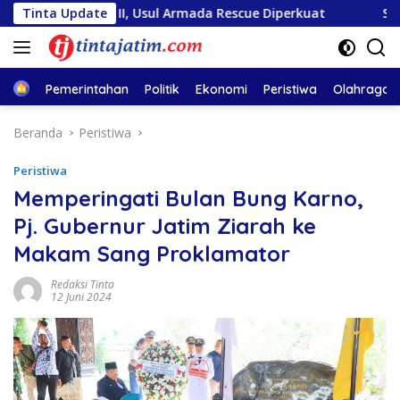
Langsung
osa II, Usul Armada Rescue Diperkuat
Tinta Update
Sambut HUT RI ke
ke
konten
Home
Pemerintahan
Politik
Ekonomi
Peristiwa
Olahraga
Beranda
Peristiwa
Peristiwa
Memperingati Bulan Bung Karno,
Pj. Gubernur Jatim Ziarah ke
Makam Sang Proklamator
Redaksi Tinta
12 Juni 2024