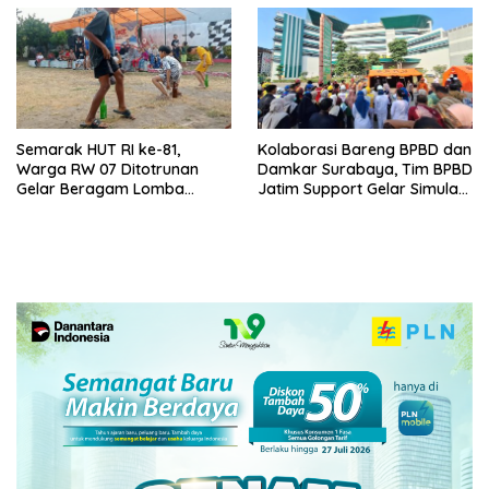
Semarak HUT RI ke-81,
Kolaborasi Bareng BPBD dan
Warga RW 07 Ditotrunan
Damkar Surabaya, Tim BPBD
Gelar Beragam Lomba
Jatim Support Gelar Simulasi
Tradisional.
Gempa Bumi dan Kebakaran
di RSUD Dr Soetomo