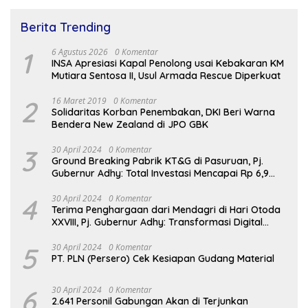
Berita Trending
1
6 Agustus 2026
0 Komentar
INSA Apresiasi Kapal Penolong usai Kebakaran KM
Mutiara Sentosa II, Usul Armada Rescue Diperkuat
2
16 Maret 2019
0 Komentar
Solidaritas Korban Penembakan, DKI Beri Warna
Bendera New Zealand di JPO GBK
3
30 April 2024
0 Komentar
Ground Breaking Pabrik KT&G di Pasuruan, Pj.
Gubernur Adhy: Total Investasi Mencapai Rp 6,9
Trilliun dan Serap Ribuan Tenaga Kerja
4
30 April 2024
0 Komentar
Terima Penghargaan dari Mendagri di Hari Otoda
XXVIII, Pj. Gubernur Adhy: Transformasi Digital
dalam Reformasi Birokrasi Jadi Kunci
Keberhasilan Jatim
5
30 April 2024
0 Komentar
PT. PLN (Persero) Cek Kesiapan Gudang Material
6
30 April 2024
0 Komentar
2.641 Personil Gabungan Akan di Terjunkan