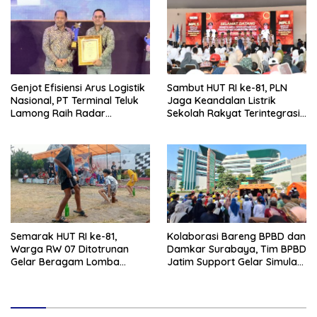
Genjot Efisiensi Arus Logistik
Sambut HUT RI ke-81, PLN
Nasional, PT Terminal Teluk
Jaga Keandalan Listrik
Lamong Raih Radar
Sekolah Rakyat Terintegrasi 1
Surabaya Awards 2026
Gresik
Semarak HUT RI ke-81,
Kolaborasi Bareng BPBD dan
Warga RW 07 Ditotrunan
Damkar Surabaya, Tim BPBD
Gelar Beragam Lomba
Jatim Support Gelar Simulasi
Tradisional.
Gempa Bumi dan Kebakaran
di RSUD Dr Soetomo