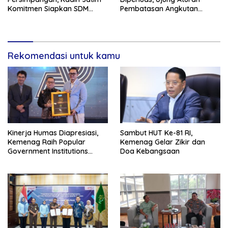
Komitmen Siapkan SDM
Pembatasan Angkutan
Unggul dan Berkualitas
Barang
Melalui Vokasi
Rekomendasi untuk kamu
Kinerja Humas Diapresiasi,
Sambut HUT Ke-81 RI,
Kemenag Raih Popular
Kemenag Gelar Zikir dan
Government Institutions
Doa Kebangsaan
Award 2026