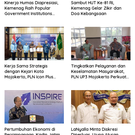
Kinerja Humas Diapresiasi,
Sambut HUT Ke-81 RI,
Kemenag Raih Popular
Kemenag Gelar Zikir dan
Government Institutions
Doa Kebangsaan
Award 2026
Kerja Sama Strategis
Tingkatkan Pelayanan dan
dengan Kejari Kota
Keselamatan Masyarakat,
Mojokerto, PLN Icon Plus
PLN UP3 Mojokerto Perkuat
Perkuat Peran Digital and
Sinergi dengan Polres
Green Enabler di Jawa Timur
Nganjuk
Pertumbuhan Ekonomi di
LaNyalla Minta Diskresi
Persimpangan, Kadin Jatim
Diperluas, Ujung Aturan