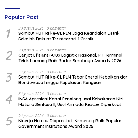
Popular Post
1
3 Agustus 2026
0 Komentar
Sambut HUT RI ke-81, PLN Jaga Keandalan Listrik
Sekolah Rakyat Terintegrasi 1 Gresik
2
3 Agustus 2026
0 Komentar
Genjot Efisiensi Arus Logistik Nasional, PT Terminal
Teluk Lamong Raih Radar Surabaya Awards 2026
3
3 Agustus 2026
0 Komentar
Sambut HUT RI ke-81, PLN Tebar Energi Kebaikan dari
Bondowoso hingga Kepulauan Kangean
4
6 Agustus 2026
0 Komentar
INSA Apresiasi Kapal Penolong usai Kebakaran KM
Mutiara Sentosa II, Usul Armada Rescue Diperkuat
5
9 Agustus 2026
0 Komentar
Kinerja Humas Diapresiasi, Kemenag Raih Popular
Government Institutions Award 2026