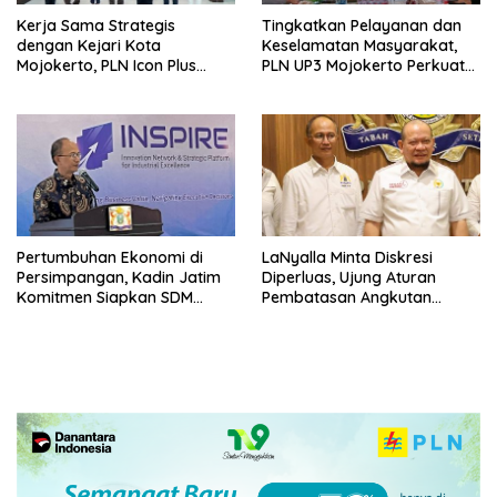
Kerja Sama Strategis
Tingkatkan Pelayanan dan
dengan Kejari Kota
Keselamatan Masyarakat,
Mojokerto, PLN Icon Plus
PLN UP3 Mojokerto Perkuat
Perkuat Peran Digital and
Sinergi dengan Polres
Green Enabler di Jawa Timur
Nganjuk
Pertumbuhan Ekonomi di
LaNyalla Minta Diskresi
Persimpangan, Kadin Jatim
Diperluas, Ujung Aturan
Komitmen Siapkan SDM
Pembatasan Angkutan
Unggul dan Berkualitas
Barang
Melalui Vokasi