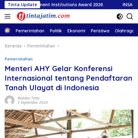
Langsung
vernment Institutions Award 2026
Tinta Update
INSA Apresiasi Kapal
ke
konten
Home
Pemerintahan
Politik
Ekonomi
Peristiwa
Olahraga
Beranda
Pemerintahan
Pemerintahan
Menteri AHY Gelar Konferensi
Internasional tentang Pendaftaran
Tanah Ulayat di Indonesia
Redaksi Tinta
5 September 2024