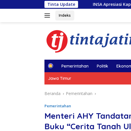
Langsung
INSA Apresiasi Kapal Penolong usai Kebakaran
Tinta Update
ke
konten
Indeks
H
Pemerintahan
Politik
Ekonom
o
m
Jawa Timur
e
Beranda
Pemerintahan
Pemerintahan
Menteri AHY Tandata
Buku “Cerita Tanah Ul