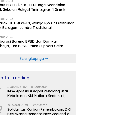
stus 2026
ut HUT RI ke-81, PLN Jaga Keandalan
rik Sekolah Rakyat Terintegrasi 1 Gresik
stus 2026
rak HUT RI ke-81, Warga RW 07 Ditotrunan
r Beragam Lomba Tradisional.
stus 2026
aborasi Bareng BPBD dan Damkar
baya, Tim BPBD Jatim Support Gelar
lasi Gempa Bumi dan Kebakaran di RSUD
Soetomo
Selengkapnya
erita Trending
6 Agustus 2026
0 Komentar
INSA Apresiasi Kapal Penolong usai
Kebakaran KM Mutiara Sentosa II,
Usul Armada Rescue Diperkuat
2
16 Maret 2019
0 Komentar
Solidaritas Korban Penembakan, DKI
Beri Warna Bendera New Zealand di