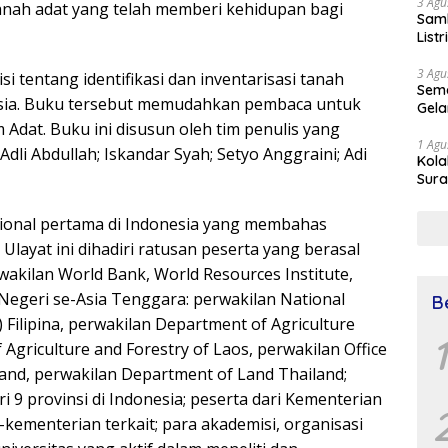
3 Agu
anah adat yang telah memberi kehidupan bagi
Samb
List
3 Agu
si tentang identifikasi dan inventarisasi tanah
Sema
nesia. Buku tersebut memudahkan pembaca untuk
Gela
at. Buku ini disusun oleh tim penulis yang
1 Agu
 Adli Abdullah; Iskandar Syah; Setyo Anggraini; Adi
Kol
Sura
Simu
Dr 
sional pertama di Indonesia yang membahas
layat ini dihadiri ratusan peserta yang berasal
wakilan World Bank, World Resources Institute,
egeri se-Asia Tenggara: perwakilan National
B
Filipina, perwakilan Department of Agriculture
1
griculture and Forestry of Laos, perwakilan Office
land, perwakilan Department of Land Thailand;
 9 provinsi di Indonesia; peserta dari Kementerian
kementerian terkait; para akademisi, organisasi