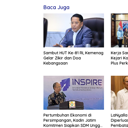
Baca Juga
Sambut HUT Ke-81 RI, Kemenag
Kerja Sa
Gelar Zikir dan Doa
Kejari K
Kebangsaan
Plus Per
Green En
Pertumbuhan Ekonomi di
LaNyalla
Persimpangan, Kadin Jatim
Diperlua
Komitmen Siapkan SDM Unggul
Pembata