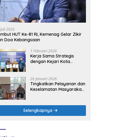
 Juli 2026
mbut HUT Ke-81 RI, Kemenag Gelar Zikir
an Doa Kebangsaan
1 Februari 2026
Kerja Sama Strategis
dengan Kejari Kota
Mojokerto, PLN Icon Plus
Perkuat Peran Digital and
Green Enabler di Jawa
26 Januari 2026
Timur
Tingkatkan Pelayanan dan
Keselamatan Masyarakat,
PLN UP3 Mojokerto
Perkuat Sinergi dengan
Polres Nganjuk
Selengkapnya