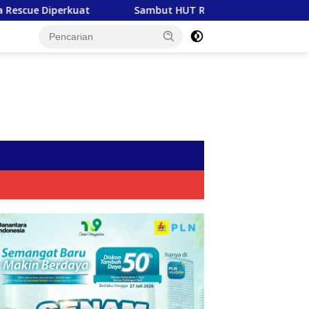
Sambut HUT RI ke-81, PLN Tebar Energi Kebaikan dari Bondow