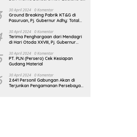
JPO GBK
3
30 April 2024
0 Komentar
Ground Breaking Pabrik KT&G di
Pasuruan, Pj. Gubernur Adhy: Total
Investasi Mencapai Rp 6,9 Trilliun dan
Serap Ribuan Tenaga Kerja
4
30 April 2024
0 Komentar
Terima Penghargaan dari Mendagri
di Hari Otoda XXVIII, Pj. Gubernur
Adhy: Transformasi Digital dalam
Reformasi Birokrasi Jadi Kunci
5
30 April 2024
0 Komentar
PT. PLN (Persero) Cek Kesiapan
Keberhasilan Jatim
Gudang Material
6
30 April 2024
0 Komentar
2.641 Personil Gabungan Akan di
Terjunkan Pengamanan Persebaya
vs Persik