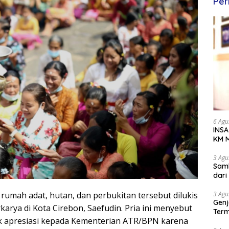
Per
6 Agu
INSA
KM M
Dipe
3 Agu
Samb
dar
mah adat, hutan, dan perbukitan tersebut dilukis
3 Agu
Genj
karya di Kota Cirebon, Saefudin. Pria ini menyebut
Term
k apresiasi kepada Kementerian ATR/BPN karena
Awa