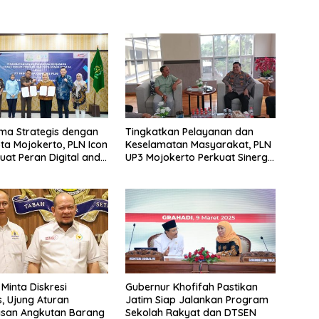
ma Strategis dengan
Tingkatkan Pelayanan dan
ota Mojokerto, PLN Icon
Keselamatan Masyarakat, PLN
kuat Peran Digital and
UP3 Mojokerto Perkuat Sinergi
abler di Jawa Timur
dengan Polres Nganjuk
 Minta Diskresi
Gubernur Khofifah Pastikan
s, Ujung Aturan
Jatim Siap Jalankan Program
san Angkutan Barang
Sekolah Rakyat dan DTSEN