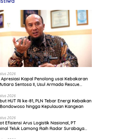
istiwa
stus 2026
 Apresiasi Kapal Penolong usai Kebakaran
utiara Sentosa II, Usul Armada Rescue
rkuat
stus 2026
ut HUT RI ke-81, PLN Tebar Energi Kebaikan
i Bondowoso hingga Kepulauan Kangean
stus 2026
ot Efisiensi Arus Logistik Nasional, PT
inal Teluk Lamong Raih Radar Surabaya
rds 2026