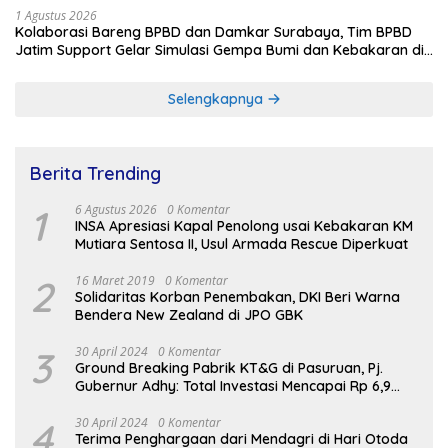
1 Agustus 2026
Kolaborasi Bareng BPBD dan Damkar Surabaya, Tim BPBD
Jatim Support Gelar Simulasi Gempa Bumi dan Kebakaran di
RSUD Dr Soetomo
Selengkapnya
Berita Trending
1
6 Agustus 2026
0 Komentar
INSA Apresiasi Kapal Penolong usai Kebakaran KM
Mutiara Sentosa II, Usul Armada Rescue Diperkuat
2
16 Maret 2019
0 Komentar
Solidaritas Korban Penembakan, DKI Beri Warna
Bendera New Zealand di JPO GBK
3
30 April 2024
0 Komentar
Ground Breaking Pabrik KT&G di Pasuruan, Pj.
Gubernur Adhy: Total Investasi Mencapai Rp 6,9
Trilliun dan Serap Ribuan Tenaga Kerja
4
30 April 2024
0 Komentar
Terima Penghargaan dari Mendagri di Hari Otoda