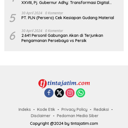
XXVIII, Pj. Gubernur Adhy: Transformasi Digital
dalam Reformasi Birokrasi Jadi Kunci
Keberhasilan Jatim
5
30 April 2024
0 Komentar
PT. PLN (Persero) Cek Kesiapan Gudang Material
6
30 April 2024
0 Komentar
2.641 Personil Gabungan Akan di Terjunkan
Pengamanan Persebaya vs Persik
Indeks
Kode Etik
Privacy Policy
Redaksi
Disclaimer
Pedoman Media Siber
Copyright @2024 by tintajatim.com