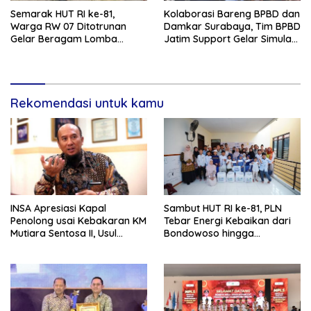
Semarak HUT RI ke-81,
Kolaborasi Bareng BPBD dan
Warga RW 07 Ditotrunan
Damkar Surabaya, Tim BPBD
Gelar Beragam Lomba
Jatim Support Gelar Simulasi
Tradisional.
Gempa Bumi dan Kebakaran
di RSUD Dr Soetomo
Rekomendasi untuk kamu
INSA Apresiasi Kapal
Sambut HUT RI ke-81, PLN
Penolong usai Kebakaran KM
Tebar Energi Kebaikan dari
Mutiara Sentosa II, Usul
Bondowoso hingga
Armada Rescue Diperkuat
Kepulauan Kangean