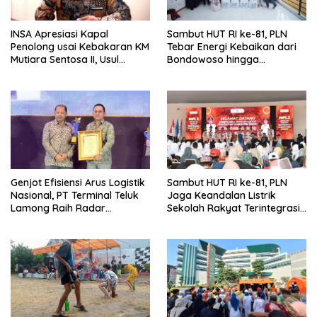
INSA Apresiasi Kapal
Sambut HUT RI ke-81, PLN
Penolong usai Kebakaran KM
Tebar Energi Kebaikan dari
Mutiara Sentosa II, Usul
Bondowoso hingga
Armada Rescue Diperkuat
Kepulauan Kangean
Genjot Efisiensi Arus Logistik
Sambut HUT RI ke-81, PLN
Nasional, PT Terminal Teluk
Jaga Keandalan Listrik
Lamong Raih Radar
Sekolah Rakyat Terintegrasi 1
Surabaya Awards 2026
Gresik