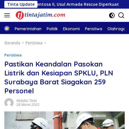
Langsung
iara Sentosa II, Usul Armada Rescue Diperkuat
Tinta Update
Sambut 
ke
konten
Home
Pemerintahan
Politik
Ekonomi
Peristiwa
Olahraga
Beranda
Peristiwa
Peristiwa
Pastikan Keandalan Pasokan
Listrik dan Kesiapan SPKLU, PLN
Surabaya Barat Siagakan 259
Personel
Redaksi Tinta
28 Maret 2025