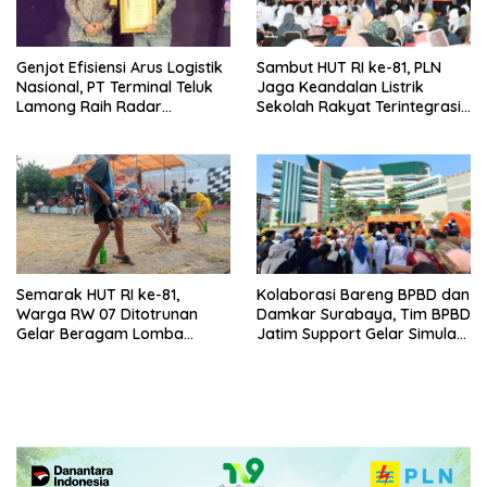
Genjot Efisiensi Arus Logistik
Sambut HUT RI ke-81, PLN
Nasional, PT Terminal Teluk
Jaga Keandalan Listrik
Lamong Raih Radar
Sekolah Rakyat Terintegrasi 1
Surabaya Awards 2026
Gresik
Semarak HUT RI ke-81,
Kolaborasi Bareng BPBD dan
Warga RW 07 Ditotrunan
Damkar Surabaya, Tim BPBD
Gelar Beragam Lomba
Jatim Support Gelar Simulasi
Tradisional.
Gempa Bumi dan Kebakaran
di RSUD Dr Soetomo