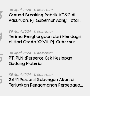
JPO GBK
3
30 April 2024
0 Komentar
Ground Breaking Pabrik KT&G di
Pasuruan, Pj. Gubernur Adhy: Total
Investasi Mencapai Rp 6,9 Trilliun dan
Serap Ribuan Tenaga Kerja
4
30 April 2024
0 Komentar
Terima Penghargaan dari Mendagri
di Hari Otoda XXVIII, Pj. Gubernur
Adhy: Transformasi Digital dalam
Reformasi Birokrasi Jadi Kunci
5
30 April 2024
0 Komentar
PT. PLN (Persero) Cek Kesiapan
Keberhasilan Jatim
Gudang Material
6
30 April 2024
0 Komentar
2.641 Personil Gabungan Akan di
Terjunkan Pengamanan Persebaya
vs Persik