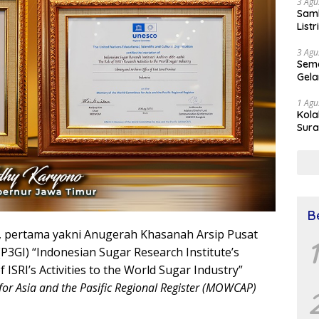
3 Agu
Samb
List
3 Agu
Sema
Gela
1 Agu
Kol
Sura
Simu
Dr 
B
 pertama yakni Anugerah Khasanah Arsip Pusat
1
P3GI) “Indonesian Sugar Research Institute’s
 ISRI’s Activities to the World Sugar Industry”
or Asia and the Pasific Regional Register (MOWCAP)