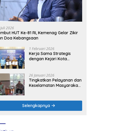
 Juli 2026
mbut HUT Ke-81 RI, Kemenag Gelar Zikir
an Doa Kebangsaan
1 Februari 2026
Kerja Sama Strategis
dengan Kejari Kota
Mojokerto, PLN Icon Plus
Perkuat Peran Digital and
Green Enabler di Jawa
26 Januari 2026
Timur
Tingkatkan Pelayanan dan
Keselamatan Masyarakat,
PLN UP3 Mojokerto
Perkuat Sinergi dengan
Polres Nganjuk
Selengkapnya