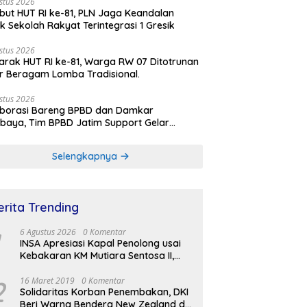
stus 2026
ut HUT RI ke-81, PLN Jaga Keandalan
rik Sekolah Rakyat Terintegrasi 1 Gresik
stus 2026
rak HUT RI ke-81, Warga RW 07 Ditotrunan
r Beragam Lomba Tradisional.
stus 2026
aborasi Bareng BPBD dan Damkar
baya, Tim BPBD Jatim Support Gelar
lasi Gempa Bumi dan Kebakaran di RSUD
Soetomo
Selengkapnya
erita Trending
6 Agustus 2026
0 Komentar
INSA Apresiasi Kapal Penolong usai
Kebakaran KM Mutiara Sentosa II,
Usul Armada Rescue Diperkuat
2
16 Maret 2019
0 Komentar
Solidaritas Korban Penembakan, DKI
Beri Warna Bendera New Zealand di