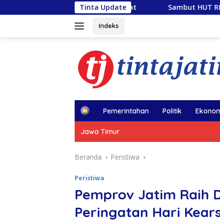
Langsung
cue Diperkuat
Sambut HUT RI ke-81, PLN Tebar Energi
Tinta Update
ke
konten
Indeks
H
Pemerintahan
Politik
Ekonom
o
m
Jawa Timur
e
Beranda
Peristiwa
Peristiwa
Pemprov Jatim Raih 
Peringatan Hari Kear