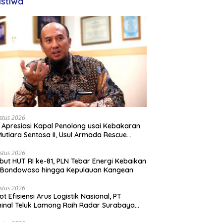
istiwa
stus 2026
 Apresiasi Kapal Penolong usai Kebakaran
utiara Sentosa II, Usul Armada Rescue
rkuat
stus 2026
ut HUT RI ke-81, PLN Tebar Energi Kebaikan
i Bondowoso hingga Kepulauan Kangean
stus 2026
ot Efisiensi Arus Logistik Nasional, PT
inal Teluk Lamong Raih Radar Surabaya
rds 2026