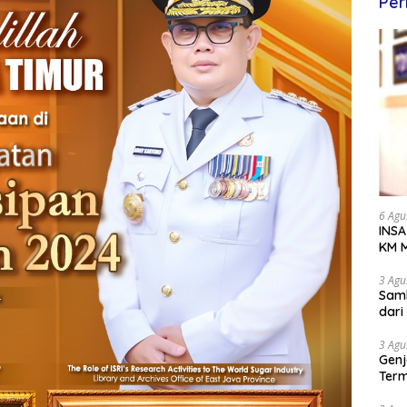
Per
6 Agu
INSA
KM M
Dipe
3 Agu
Samb
dar
3 Agu
Genj
Term
Awa