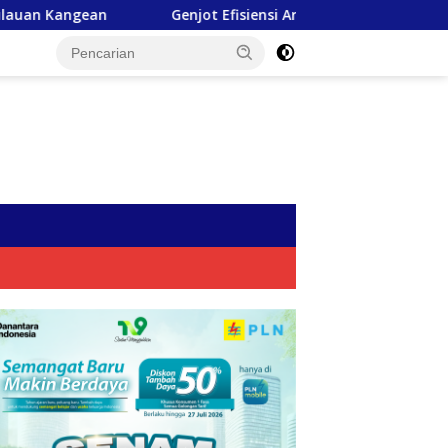
njot Efisiensi Arus Logistik Nasional, PT Terminal Teluk Lamo