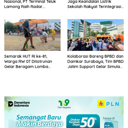
Nasional, PT Terminal Teluk
Jaga Keandalan Listrik
Lamong Raih Radar
Sekolah Rakyat Terintegrasi 1
Surabaya Awards 2026
Gresik
Semarak HUT RI ke-81,
Kolaborasi Bareng BPBD dan
Warga RW 07 Ditotrunan
Damkar Surabaya, Tim BPBD
Gelar Beragam Lomba
Jatim Support Gelar Simulasi
Tradisional.
Gempa Bumi dan Kebakaran
di RSUD Dr Soetomo