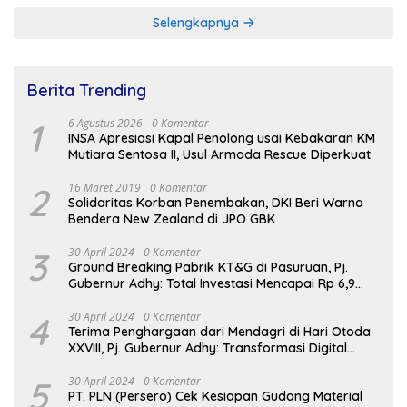
Selengkapnya
Berita Trending
1
6 Agustus 2026
0 Komentar
INSA Apresiasi Kapal Penolong usai Kebakaran KM
Mutiara Sentosa II, Usul Armada Rescue Diperkuat
2
16 Maret 2019
0 Komentar
Solidaritas Korban Penembakan, DKI Beri Warna
Bendera New Zealand di JPO GBK
3
30 April 2024
0 Komentar
Ground Breaking Pabrik KT&G di Pasuruan, Pj.
Gubernur Adhy: Total Investasi Mencapai Rp 6,9
Trilliun dan Serap Ribuan Tenaga Kerja
4
30 April 2024
0 Komentar
Terima Penghargaan dari Mendagri di Hari Otoda
XXVIII, Pj. Gubernur Adhy: Transformasi Digital
dalam Reformasi Birokrasi Jadi Kunci
Keberhasilan Jatim
5
30 April 2024
0 Komentar
PT. PLN (Persero) Cek Kesiapan Gudang Material