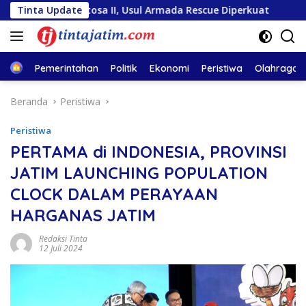
Langsung
entosa II, Usul Armada Rescue Diperkuat
Tinta Update
Sambut HUT R
ke
konten
Home
Pemerintahan
Politik
Ekonomi
Peristiwa
Olahraga
Beranda
Peristiwa
Peristiwa
PERTAMA di INDONESIA, PROVINSI
JATIM LAUNCHING POPULATION
CLOCK DALAM PERAYAAN
HARGANAS JATIM
Redaksi Tinta
12 Juli 2024