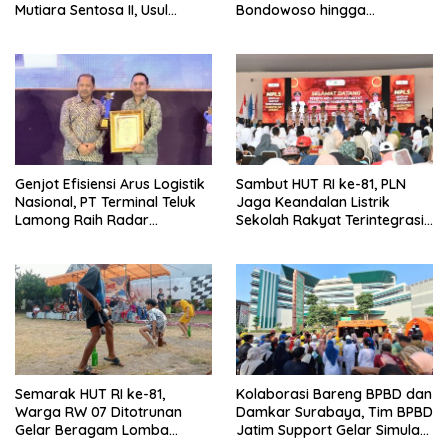
Mutiara Sentosa II, Usul
Bondowoso hingga
Armada Rescue Diperkuat
Kepulauan Kangean
Genjot Efisiensi Arus Logistik
Sambut HUT RI ke-81, PLN
Nasional, PT Terminal Teluk
Jaga Keandalan Listrik
Lamong Raih Radar
Sekolah Rakyat Terintegrasi 1
Surabaya Awards 2026
Gresik
Semarak HUT RI ke-81,
Kolaborasi Bareng BPBD dan
Warga RW 07 Ditotrunan
Damkar Surabaya, Tim BPBD
Gelar Beragam Lomba
Jatim Support Gelar Simulasi
Tradisional.
Gempa Bumi dan Kebakaran