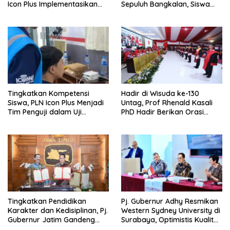
Icon Plus Implementasikan
Sepuluh Bangkalan, Siswa
Program Bantuan SMK Pusat
PLN Icon Plus Melalui Uji
Keunggulan
Kompetensi Keahlian Teknik
Komputer dan Jaringan
Tingkatkan Kompetensi
Hadir di Wisuda ke-130
Siswa, PLN Icon Plus Menjadi
Untag, Prof Rhenald Kasali
Tim Penguji dalam Uji
PhD Hadir Berikan Orasi
Kompetensi Keahlian (UKK) di
Ilmiah pada 1.520 Wisudawan
SMK Muhammadiyah 8
Siliragung
Tingkatkan Pendidikan
Pj. Gubernur Adhy Resmikan
Karakter dan Kedisiplinan, Pj.
Western Sydney University di
Gubernur Jatim Gandeng
Surabaya, Optimistis Kualitas
IPDN Dirikan Sekolah Taruna
Pendidikan Jatim Dapat