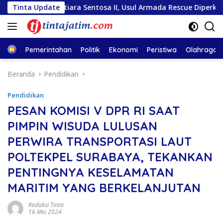
Langsung
M Mutiara Sentosa II, Usul Armada Rescue Diperkuat
Tinta Update
Sa
ke
konten
Home
Pemerintahan
Politik
Ekonomi
Peristiwa
Olahraga
Beranda
Pendidikan
Pendidikan
PESAN KOMISI V DPR RI SAAT
PIMPIN WISUDA LULUSAN
PERWIRA TRANSPORTASI LAUT
POLTEKPEL SURABAYA, TEKANKAN
PENTINGNYA KESELAMATAN
MARITIM YANG BERKELANJUTAN
Redaksi Tinta
16 Mei 2024