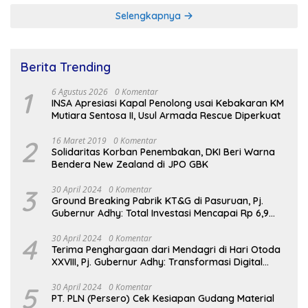
Selengkapnya
Berita Trending
1
6 Agustus 2026
0 Komentar
INSA Apresiasi Kapal Penolong usai Kebakaran KM
Mutiara Sentosa II, Usul Armada Rescue Diperkuat
2
16 Maret 2019
0 Komentar
Solidaritas Korban Penembakan, DKI Beri Warna
Bendera New Zealand di JPO GBK
3
30 April 2024
0 Komentar
Ground Breaking Pabrik KT&G di Pasuruan, Pj.
Gubernur Adhy: Total Investasi Mencapai Rp 6,9
Trilliun dan Serap Ribuan Tenaga Kerja
4
30 April 2024
0 Komentar
Terima Penghargaan dari Mendagri di Hari Otoda
XXVIII, Pj. Gubernur Adhy: Transformasi Digital
dalam Reformasi Birokrasi Jadi Kunci
Keberhasilan Jatim
5
30 April 2024
0 Komentar
PT. PLN (Persero) Cek Kesiapan Gudang Material