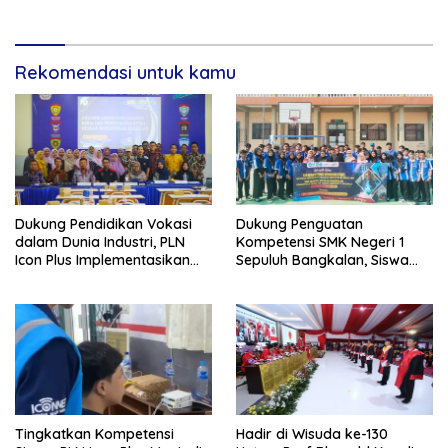
Pamong Praja Jatim di
Meningkat
Bojonegoro
Rekomendasi untuk kamu
Dukung Pendidikan Vokasi
Dukung Penguatan
dalam Dunia Industri, PLN
Kompetensi SMK Negeri 1
Icon Plus Implementasikan
Sepuluh Bangkalan, Siswa
Program Bantuan SMK Pusat
PLN Icon Plus Melalui Uji
Keunggulan
Kompetensi Keahlian Teknik
Komputer dan Jaringan
Tingkatkan Kompetensi
Hadir di Wisuda ke-130