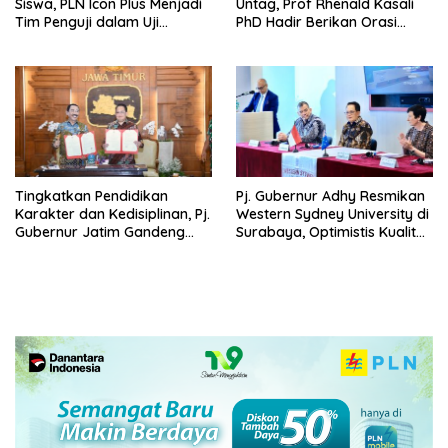
Siswa, PLN Icon Plus Menjadi
Untag, Prof Rhenald Kasali
Tim Penguji dalam Uji
PhD Hadir Berikan Orasi
Kompetensi Keahlian (UKK) di
Ilmiah pada 1.520 Wisudawan
SMK Muhammadiyah 8
Siliragung
Tingkatkan Pendidikan
Pj. Gubernur Adhy Resmikan
Karakter dan Kedisiplinan, Pj.
Western Sydney University di
Gubernur Jatim Gandeng
Surabaya, Optimistis Kualitas
IPDN Dirikan Sekolah Taruna
Pendidikan Jatim Dapat
Pamong Praja Jatim di
Meningkat
Bojonegoro