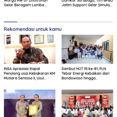
Warga RW 07 Ditotrunan
Damkar Surabaya, Tim BPBD
Gelar Beragam Lomba
Jatim Support Gelar Simulasi
Tradisional.
Gempa Bumi dan Kebakaran
di RSUD Dr Soetomo
Rekomendasi untuk kamu
INSA Apresiasi Kapal
Sambut HUT RI ke-81, PLN
Penolong usai Kebakaran KM
Tebar Energi Kebaikan dari
Mutiara Sentosa II, Usul
Bondowoso hingga
Armada Rescue Diperkuat
Kepulauan Kangean