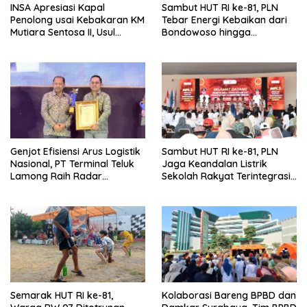
INSA Apresiasi Kapal
Sambut HUT RI ke-81, PLN
Penolong usai Kebakaran KM
Tebar Energi Kebaikan dari
Mutiara Sentosa II, Usul
Bondowoso hingga
Armada Rescue Diperkuat
Kepulauan Kangean
Genjot Efisiensi Arus Logistik
Sambut HUT RI ke-81, PLN
Nasional, PT Terminal Teluk
Jaga Keandalan Listrik
Lamong Raih Radar
Sekolah Rakyat Terintegrasi 1
Surabaya Awards 2026
Gresik
Semarak HUT RI ke-81,
Kolaborasi Bareng BPBD dan