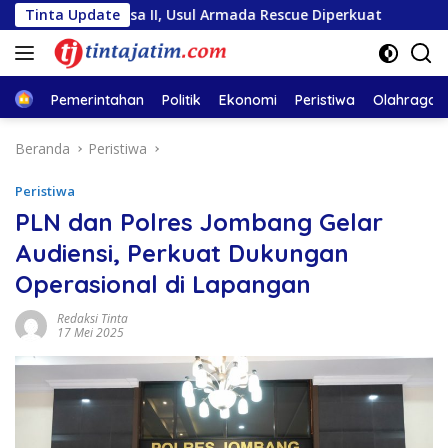
Langsung
 Sentosa II, Usul Armada Rescue Diperkuat
Tinta Update
Sambut HUT 
ke
konten
Home
Pemerintahan
Politik
Ekonomi
Peristiwa
Olahraga
Beranda
Peristiwa
Peristiwa
PLN dan Polres Jombang Gelar
Audiensi, Perkuat Dukungan
Operasional di Lapangan
Redaksi Tinta
17 Mei 2025