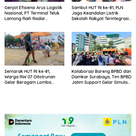
Genjot Efisiensi Arus Logistik
Sambut HUT RI ke-81, PLN
Nasional, PT Terminal Teluk
Jaga Keandalan Listrik
Lamong Raih Radar
Sekolah Rakyat Terintegrasi 1
Surabaya Awards 2026
Gresik
Semarak HUT RI ke-81,
Kolaborasi Bareng BPBD dan
Warga RW 07 Ditotrunan
Damkar Surabaya, Tim BPBD
Gelar Beragam Lomba
Jatim Support Gelar Simulasi
Tradisional.
Gempa Bumi dan Kebakaran
di RSUD Dr Soetomo