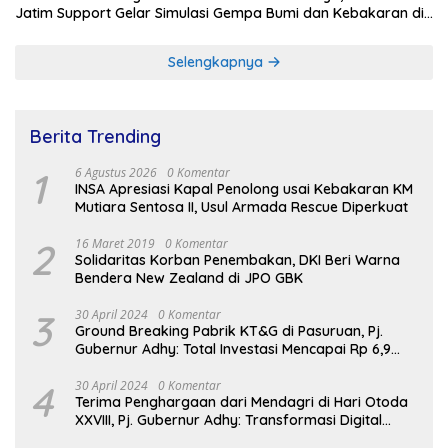
Jatim Support Gelar Simulasi Gempa Bumi dan Kebakaran di
RSUD Dr Soetomo
Selengkapnya
Berita Trending
1
6 Agustus 2026
0 Komentar
INSA Apresiasi Kapal Penolong usai Kebakaran KM
Mutiara Sentosa II, Usul Armada Rescue Diperkuat
2
16 Maret 2019
0 Komentar
Solidaritas Korban Penembakan, DKI Beri Warna
Bendera New Zealand di JPO GBK
3
30 April 2024
0 Komentar
Ground Breaking Pabrik KT&G di Pasuruan, Pj.
Gubernur Adhy: Total Investasi Mencapai Rp 6,9
Trilliun dan Serap Ribuan Tenaga Kerja
4
30 April 2024
0 Komentar
Terima Penghargaan dari Mendagri di Hari Otoda
XXVIII, Pj. Gubernur Adhy: Transformasi Digital
dalam Reformasi Birokrasi Jadi Kunci