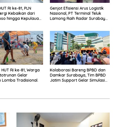
UT RI ke-81, PLN
Genjot Efisiensi Arus Logistik
ergi Kebaikan dari
Nasional, PT Terminal Teluk
so hingga Kepulauan
Lamong Raih Radar Surabaya
Awards 2026
HUT RI ke-81, Warga
Kolaborasi Bareng BPBD dan
totrunan Gelar
Damkar Surabaya, Tim BPBD
Lomba Tradisional.
Jatim Support Gelar Simulasi
Gempa Bumi dan Kebakaran di
RSUD Dr Soetomo