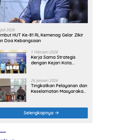
 Juli 2026
mbut HUT Ke-81 RI, Kemenag Gelar Zikir
an Doa Kebangsaan
1 Februari 2026
Kerja Sama Strategis
dengan Kejari Kota
Mojokerto, PLN Icon Plus
Perkuat Peran Digital and
Green Enabler di Jawa
26 Januari 2026
Timur
Tingkatkan Pelayanan dan
Keselamatan Masyarakat,
PLN UP3 Mojokerto
Perkuat Sinergi dengan
Polres Nganjuk
Selengkapnya