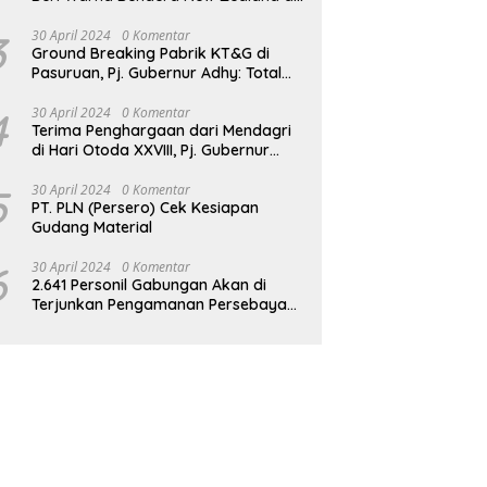
JPO GBK
3
30 April 2024
0 Komentar
Ground Breaking Pabrik KT&G di
Pasuruan, Pj. Gubernur Adhy: Total
Investasi Mencapai Rp 6,9 Trilliun dan
Serap Ribuan Tenaga Kerja
4
30 April 2024
0 Komentar
Terima Penghargaan dari Mendagri
di Hari Otoda XXVIII, Pj. Gubernur
Adhy: Transformasi Digital dalam
Reformasi Birokrasi Jadi Kunci
5
30 April 2024
0 Komentar
PT. PLN (Persero) Cek Kesiapan
Keberhasilan Jatim
Gudang Material
6
30 April 2024
0 Komentar
2.641 Personil Gabungan Akan di
Terjunkan Pengamanan Persebaya
vs Persik