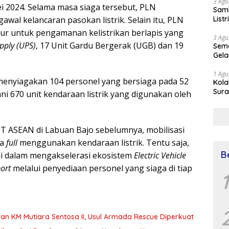
3 Agu
ei 2024. Selama masa siaga tersebut, PLN
Samb
wal kelancaran pasokan listrik. Selain itu, PLN
List
ur untuk pengamanan kelistrikan berlapis yang
3 Agu
pply (UPS)
, 17 Unit Gardu Bergerak (UGB) dan 19
Sema
Gela
1 Agu
 menyiagakan 104 personel yang bersiaga pada 52
Kol
Sura
ni 670 unit kendaraan listrik yang digunakan oleh
Simu
Dr 
KTT ASEAN di Labuan Bajo sebelumnya, mobilisasi
ga
full
menggunakan kendaraan listrik. Tentu saja,
B
mi dalam mengakselerasi ekosistem
Electric Vehicle
port
melalui penyediaan personel yang siaga di tiap
1
an KM Mutiara Sentosa II, Usul Armada Rescue Diperkuat