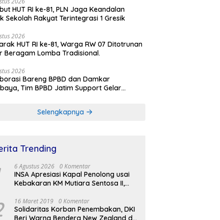
stus 2026
ut HUT RI ke-81, PLN Jaga Keandalan
rik Sekolah Rakyat Terintegrasi 1 Gresik
stus 2026
rak HUT RI ke-81, Warga RW 07 Ditotrunan
r Beragam Lomba Tradisional.
stus 2026
aborasi Bareng BPBD dan Damkar
baya, Tim BPBD Jatim Support Gelar
lasi Gempa Bumi dan Kebakaran di RSUD
Soetomo
Selengkapnya
erita Trending
6 Agustus 2026
0 Komentar
INSA Apresiasi Kapal Penolong usai
Kebakaran KM Mutiara Sentosa II,
Usul Armada Rescue Diperkuat
2
16 Maret 2019
0 Komentar
Solidaritas Korban Penembakan, DKI
Beri Warna Bendera New Zealand di