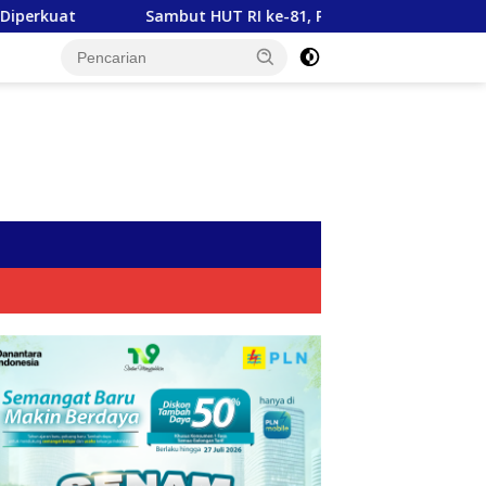
ut HUT RI ke-81, PLN Tebar Energi Kebaikan dari Bondowoso 