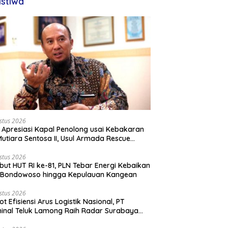
istiwa
stus 2026
 Apresiasi Kapal Penolong usai Kebakaran
utiara Sentosa II, Usul Armada Rescue
rkuat
stus 2026
ut HUT RI ke-81, PLN Tebar Energi Kebaikan
i Bondowoso hingga Kepulauan Kangean
stus 2026
ot Efisiensi Arus Logistik Nasional, PT
inal Teluk Lamong Raih Radar Surabaya
rds 2026