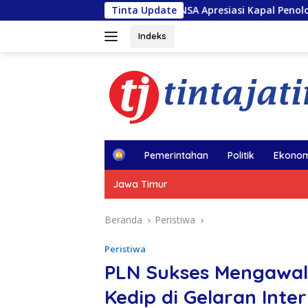
Langsung
INSA Apresiasi Kapal Penolong usai Kebakaran KM 
Tinta Update
ke
konten
Indeks
H
Pemerintahan
Politik
Ekonom
o
m
Jawa Timur
e
Beranda
Peristiwa
Peristiwa
PLN Sukses Mengawal 
Kedip di Gelaran Inte