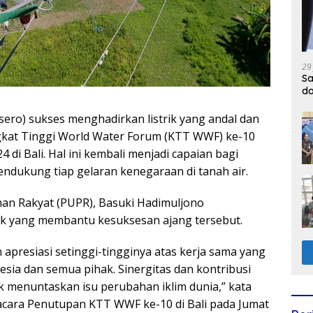
29
Sa
d
ero) sukses menghadirkan listrik yang andal dan
gkat Tinggi World Water Forum (KTT WWF) ke-10
4 di Bali. Hal ini kembali menjadi capaian bagi
ndukung tiap gelaran kenegaraan di tanah air.
n Rakyat (PUPR), Basuki Hadimuljono
ak yang membantu kesuksesan ajang tersebut.
presiasi setinggi-tingginya atas kerja sama yang
esia dan semua pihak. Sinergitas dan kontribusi
uk menuntaskan isu perubahan iklim dunia,” kata
cara Penutupan KTT WWF ke-10 di Bali pada Jumat