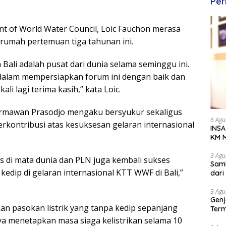
Per
t of World Water Council, Loic Fauchon merasa
rumah pertemuan tiga tahunan ini.
 Bali adalah pusat dari dunia selama seminggu ini.
dalam mempersiapkan forum ini dengan baik dan
i lagi terima kasih,” kata Loic.
armawan Prasodjo mengaku bersyukur sekaligus
6 Agu
rkontribusi atas kesuksesan gelaran internasional
INSA
KM M
Dipe
3 Agu
es di mata dunia dan PLN juga kembali sukses
Samb
kedip di gelaran internasional KTT WWF di Bali,”
dar
3 Agu
Genj
n pasokan listrik yang tanpa kedip sepanjang
Term
Awa
ya menetapkan masa siaga kelistrikan selama 10