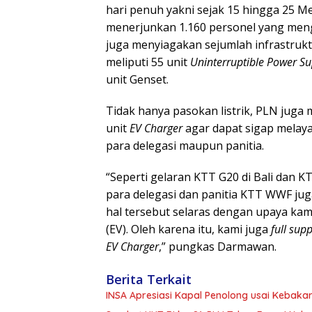
hari penuh yakni sejak 15 hingga 25 M
menerjunkan 1.160 personel yang menga
juga menyiagakan sejumlah infrastrukt
meliputi 55 unit
Uninterruptible Power Su
unit Genset.
Tidak hanya pasokan listrik, PLN juga
unit
EV Charger
agar dapat sigap melaya
para delegasi maupun panitia.
“Seperti gelaran KTT G20 di Bali dan 
para delegasi dan panitia KTT WWF ju
hal tersebut selaras dengan upaya ka
(EV). Oleh karena itu, kami juga
full sup
EV Charger
,” pungkas Darmawan.
Berita Terkait
INSA Apresiasi Kapal Penolong usai Kebakar