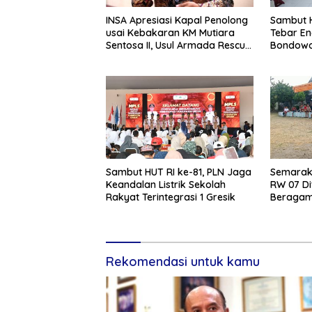
INSA Apresiasi Kapal Penolong
Sambut H
usai Kebakaran KM Mutiara
Tebar En
Sentosa II, Usul Armada Rescue
Bondowo
Diperkuat
Kangean
Sambut HUT RI ke-81, PLN Jaga
Semarak 
Keandalan Listrik Sekolah
RW 07 Di
Rakyat Terintegrasi 1 Gresik
Beragam 
Rekomendasi untuk kamu