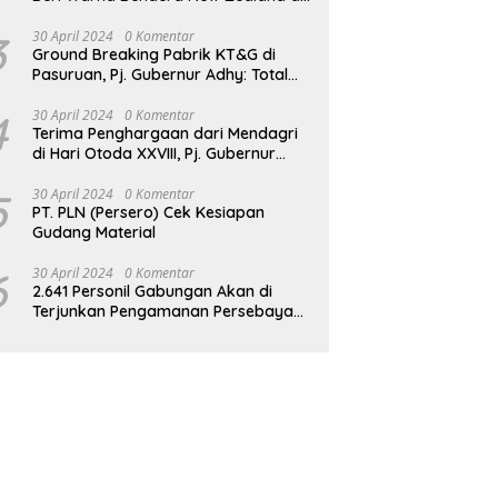
JPO GBK
3
30 April 2024
0 Komentar
Ground Breaking Pabrik KT&G di
Pasuruan, Pj. Gubernur Adhy: Total
Investasi Mencapai Rp 6,9 Trilliun dan
Serap Ribuan Tenaga Kerja
4
30 April 2024
0 Komentar
Terima Penghargaan dari Mendagri
di Hari Otoda XXVIII, Pj. Gubernur
Adhy: Transformasi Digital dalam
Reformasi Birokrasi Jadi Kunci
5
30 April 2024
0 Komentar
PT. PLN (Persero) Cek Kesiapan
Keberhasilan Jatim
Gudang Material
6
30 April 2024
0 Komentar
2.641 Personil Gabungan Akan di
Terjunkan Pengamanan Persebaya
vs Persik