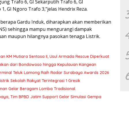
gung Trafo 6, GI Sekarputih Trafo 6, GI
 1, GI Ngoro Trafo 3,”jelas Hendrix Reza.
berapa Gardu Induk, diharapkan akan memberikan
ENS) sehingga mampu mengurangi dampak
an maupun hilangnya pasokan tenaga Listrik.
an KM Mutiara Sentosa II, Usul Armada Rescue Diperkuat
baikan dari Bondowoso hingga Kepulauan Kangean
T Terminal Teluk Lamong Raih Radar Surabaya Awards 2026
trik Sekolah Rakyat Terintegrasi 1 Gresik
unan Gelar Beragam Lomba Tradisional.
aya, Tim BPBD Jatim Support Gelar Simulasi Gempa