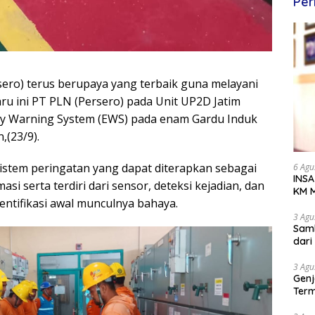
Per
ero) terus berupaya yang terbaik guna melayani
aru ini PT PLN (Persero) pada Unit UP2D Jatim
ly Warning System (EWS) pada enam Gardu Induk
,(23/9).
sistem peringatan yang dapat diterapkan sebagai
6 Agu
INSA
si serta terdiri dari sensor, deteksi kejadian, dan
KM M
ntifikasi awal munculnya bahaya.
Dipe
3 Agu
Samb
dar
3 Agu
Genj
Term
Awa