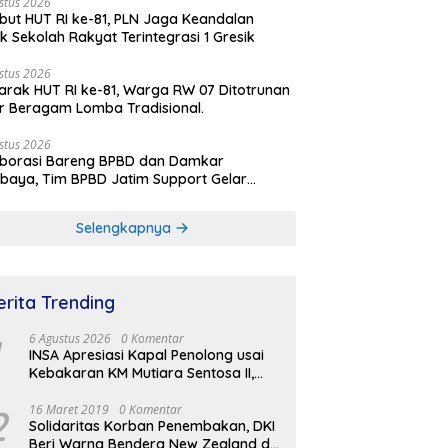
stus 2026
ut HUT RI ke-81, PLN Jaga Keandalan
rik Sekolah Rakyat Terintegrasi 1 Gresik
stus 2026
rak HUT RI ke-81, Warga RW 07 Ditotrunan
r Beragam Lomba Tradisional.
stus 2026
aborasi Bareng BPBD dan Damkar
baya, Tim BPBD Jatim Support Gelar
lasi Gempa Bumi dan Kebakaran di RSUD
Soetomo
Selengkapnya
erita Trending
6 Agustus 2026
0 Komentar
INSA Apresiasi Kapal Penolong usai
Kebakaran KM Mutiara Sentosa II,
Usul Armada Rescue Diperkuat
2
16 Maret 2019
0 Komentar
Solidaritas Korban Penembakan, DKI
Beri Warna Bendera New Zealand di