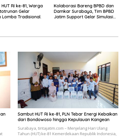
HUT RI ke-81, Warga
Kolaborasi Bareng BPBD dan
totrunan Gelar
Damkar Surabaya, Tim BPBD
Lomba Tradisional.
Jatim Support Gelar Simulasi
Gempa Bumi dan Kebakaran di
RSUD Dr Soetomo
ran
Sambut HUT RI ke-81, PLN Tebar Energi Kebaikan
dari Bondowoso hingga Kepulauan Kangean
Surabaya, tintajatim.com – Menjelang Hari Ulang
at
Tahun (HUT) ke-81 Kemerdekaan Republik Indonesia,