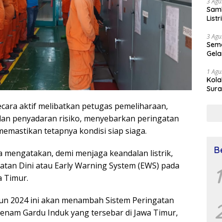
3 Agu
Samb
List
3 Agu
Sema
Gela
1 Agu
Kol
Sura
Simu
secara aktif melibatkan petugas pemeliharaan,
Dr 
 dan penyadaran risiko, menyebarkan peringatan
memastikan tetapnya kondisi siap siaga.
B
 mengatakan, demi menjaga keandalan listrik,
atan Dini atau Early Warning System (EWS) pada
1
a Timur.
un 2024 ini akan menambah Sistem Peringatan
 enam Gardu Induk yang tersebar di Jawa Timur,