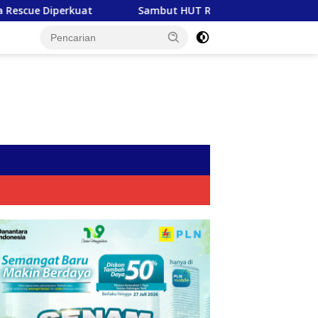
Sambut HUT RI ke-81, PLN Tebar Energi Kebaikan dari Bondo