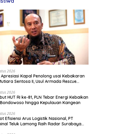
istiwa
stus 2026
 Apresiasi Kapal Penolong usai Kebakaran
utiara Sentosa II, Usul Armada Rescue
rkuat
stus 2026
ut HUT RI ke-81, PLN Tebar Energi Kebaikan
i Bondowoso hingga Kepulauan Kangean
stus 2026
ot Efisiensi Arus Logistik Nasional, PT
inal Teluk Lamong Raih Radar Surabaya
rds 2026