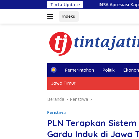
Langsung
INSA Apresiasi Kapal Penolong usai Kebakar
Tinta Update
ke
konten
Indeks
H
Pemerintahan
Politik
Ekonom
o
m
Jawa Timur
e
Beranda
Peristiwa
Peristiwa
PLN Terapkan Sistem 
Gardu Induk di Jawa 