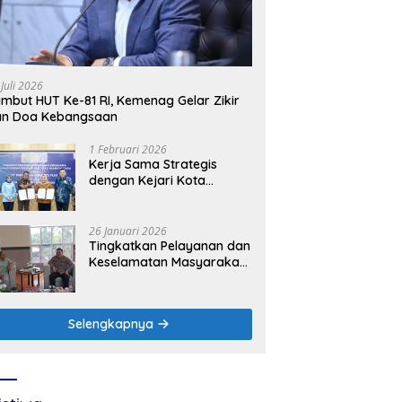
 Juli 2026
mbut HUT Ke-81 RI, Kemenag Gelar Zikir
an Doa Kebangsaan
1 Februari 2026
Kerja Sama Strategis
dengan Kejari Kota
Mojokerto, PLN Icon Plus
Perkuat Peran Digital and
Green Enabler di Jawa
26 Januari 2026
Timur
Tingkatkan Pelayanan dan
Keselamatan Masyarakat,
PLN UP3 Mojokerto
Perkuat Sinergi dengan
Polres Nganjuk
Selengkapnya