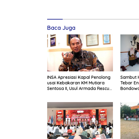
Baca Juga
INSA Apresiasi Kapal Penolong
Sambut H
usai Kebakaran KM Mutiara
Tebar En
Sentosa II, Usul Armada Rescue
Bondowo
Diperkuat
Kangean