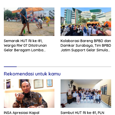
Surabaya Awards 2026
Gresik
Semarak HUT RI ke-81,
Kolaborasi Bareng BPBD dan
Warga RW 07 Ditotrunan
Damkar Surabaya, Tim BPBD
Gelar Beragam Lomba
Jatim Support Gelar Simulasi
Tradisional.
Gempa Bumi dan Kebakaran
di RSUD Dr Soetomo
Rekomendasi untuk kamu
INSA Apresiasi Kapal
Sambut HUT RI ke-81, PLN