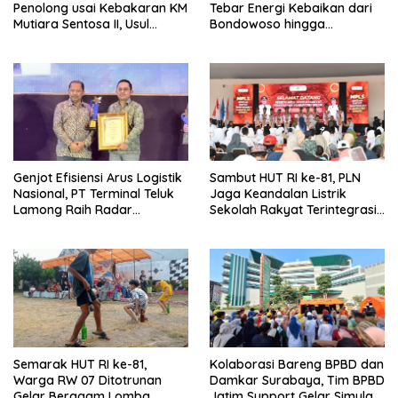
Penolong usai Kebakaran KM
Tebar Energi Kebaikan dari
Mutiara Sentosa II, Usul
Bondowoso hingga
Armada Rescue Diperkuat
Kepulauan Kangean
Genjot Efisiensi Arus Logistik
Sambut HUT RI ke-81, PLN
Nasional, PT Terminal Teluk
Jaga Keandalan Listrik
Lamong Raih Radar
Sekolah Rakyat Terintegrasi 1
Surabaya Awards 2026
Gresik
Semarak HUT RI ke-81,
Kolaborasi Bareng BPBD dan
Warga RW 07 Ditotrunan
Damkar Surabaya, Tim BPBD
Gelar Beragam Lomba
Jatim Support Gelar Simulasi