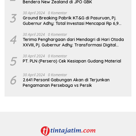
Bendera New Zealand di JPO GBK
3
30 April 2024
0 Komentar
Ground Breaking Pabrik KT&G di Pasuruan, Pj.
Gubernur Adhy: Total Investasi Mencapai Rp 6,9
Trilliun dan Serap Ribuan Tenaga Kerja
4
30 April 2024
0 Komentar
Terima Penghargaan dari Mendagri di Hari Otoda
XXVIII, Pj. Gubernur Adhy: Transformasi Digital
dalam Reformasi Birokrasi Jadi Kunci
Keberhasilan Jatim
5
30 April 2024
0 Komentar
PT. PLN (Persero) Cek Kesiapan Gudang Material
6
30 April 2024
0 Komentar
2.641 Personil Gabungan Akan di Terjunkan
Pengamanan Persebaya vs Persik