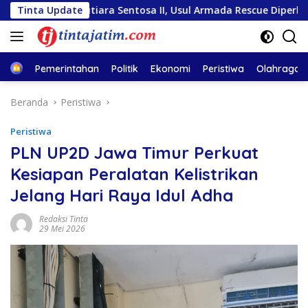
Langsung
KM Mutiara Sentosa II, Usul Armada Rescue Diperkuat
Tinta Update
S
ke
konten
Home
Pemerintahan
Politik
Ekonomi
Peristiwa
Olahraga
Beranda
Peristiwa
Peristiwa
PLN UP2D Jawa Timur Perkuat
Kesiapan Peralatan Kelistrikan
Jelang Hari Raya Idul Adha
Redaksi Tinta
29 Mei 2026