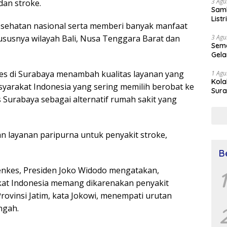
3 Agu
dan stroke.
Samb
List
sehatan nasional serta memberi banyak manfaat
ususnya wilayah Bali, Nusa Tenggara Barat dan
3 Agu
Sema
Gela
s di Surabaya menambah kualitas layanan yang
1 Agu
Kol
syarakat Indonesia yang sering memilih berobat ke
Sura
 Surabaya sebagai alternatif rumah sakit yang
Simu
Dr 
n layanan paripurna untuk penyakit stroke,
B
nkes, Presiden Joko Widodo mengatakan,
1
at Indonesia memang dikarenakan penyakit
rovinsi Jatim, kata Jokowi, menempati urutan
ngah.