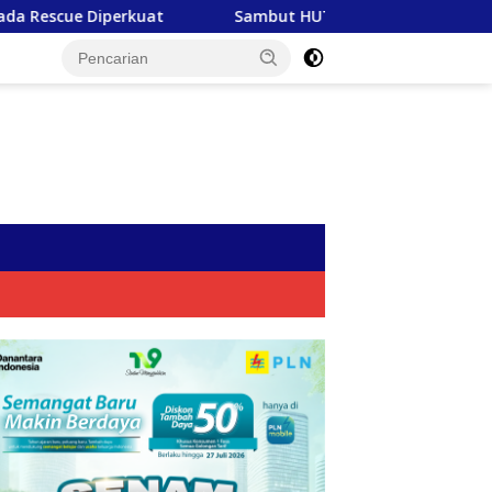
Sambut HUT RI ke-81, PLN Tebar Energi Kebaikan dari