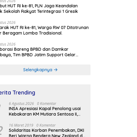
stus 2026
ut HUT RI ke-81, PLN Jaga Keandalan
rik Sekolah Rakyat Terintegrasi 1 Gresik
stus 2026
rak HUT RI ke-81, Warga RW 07 Ditotrunan
r Beragam Lomba Tradisional.
stus 2026
aborasi Bareng BPBD dan Damkar
baya, Tim BPBD Jatim Support Gelar
lasi Gempa Bumi dan Kebakaran di RSUD
Soetomo
Selengkapnya
erita Trending
6 Agustus 2026
0 Komentar
INSA Apresiasi Kapal Penolong usai
Kebakaran KM Mutiara Sentosa II,
Usul Armada Rescue Diperkuat
2
16 Maret 2019
0 Komentar
Solidaritas Korban Penembakan, DKI
Beri Warna Bendera New Zealand di