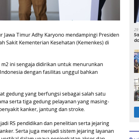
29
ur Jawa Timur Adhy Karyono mendampingi Presiden
Sa
d
 Sakit Kementerian Kesehatan (Kemenkes) di
0 m2 ini sengaja didirikan untuk menurunkan
 Indonesia dengan fasilitas unggul bahkan
at gedung yang berfungsi sebagai salah satu
ama serta tiga gedung pelayanan yang masing-
enyakit kanker, jantung dan stroke.
jadi RS pendidikan dan penelitian serta jejaring
nker. Serta juga menjadi sistem jejaring layanan
t vertikal dalam upaya peningkatan akses dan