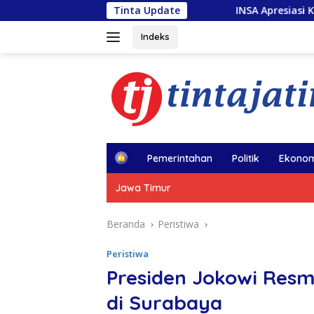
Langsung
Tinta Update
INSA Apresiasi Kapal Penolong usai K
ke
konten
Indeks
H
Pemerintahan
Politik
Ekonom
o
m
Jawa Timur
e
Beranda
Peristiwa
Peristiwa
Presiden Jokowi Res
di Surabaya