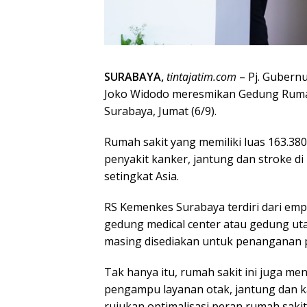
SURABAYA,
tintajatim.com
– Pj. Gubern
Joko Widodo meresmikan Gedung Rumah
Surabaya, Jumat (6/9).
Rumah sakit yang memiliki luas 163.38
penyakit kanker, jantung dan stroke di
setingkat Asia.
RS Kemenkes Surabaya terdiri dari emp
gedung medical center atau gedung ut
masing disediakan untuk penanganan p
Tak hanya itu, rumah sakit ini juga men
pengampu layanan otak, jantung dan ka
rujukan optimalisasi peran rumah saki