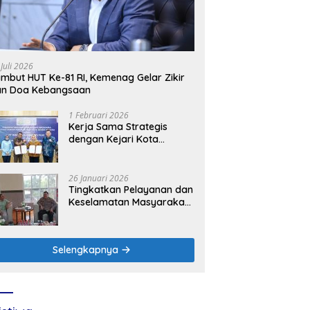
 Juli 2026
mbut HUT Ke-81 RI, Kemenag Gelar Zikir
an Doa Kebangsaan
1 Februari 2026
Kerja Sama Strategis
dengan Kejari Kota
Mojokerto, PLN Icon Plus
Perkuat Peran Digital and
Green Enabler di Jawa
26 Januari 2026
Timur
Tingkatkan Pelayanan dan
Keselamatan Masyarakat,
PLN UP3 Mojokerto
Perkuat Sinergi dengan
Polres Nganjuk
Selengkapnya