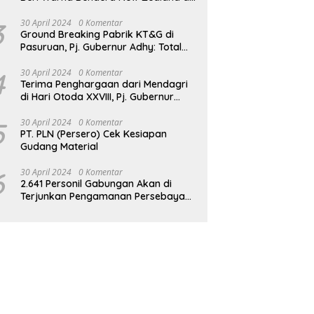
JPO GBK
3
30 April 2024
0 Komentar
Ground Breaking Pabrik KT&G di
Pasuruan, Pj. Gubernur Adhy: Total
Investasi Mencapai Rp 6,9 Trilliun dan
Serap Ribuan Tenaga Kerja
4
30 April 2024
0 Komentar
Terima Penghargaan dari Mendagri
di Hari Otoda XXVIII, Pj. Gubernur
Adhy: Transformasi Digital dalam
Reformasi Birokrasi Jadi Kunci
5
30 April 2024
0 Komentar
PT. PLN (Persero) Cek Kesiapan
Keberhasilan Jatim
Gudang Material
6
30 April 2024
0 Komentar
2.641 Personil Gabungan Akan di
Terjunkan Pengamanan Persebaya
vs Persik