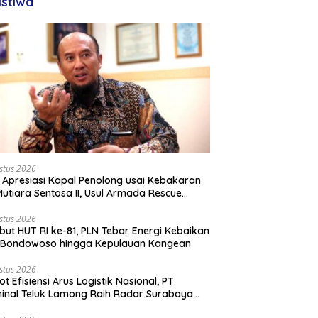
istiwa
stus 2026
 Apresiasi Kapal Penolong usai Kebakaran
utiara Sentosa II, Usul Armada Rescue
rkuat
stus 2026
ut HUT RI ke-81, PLN Tebar Energi Kebaikan
i Bondowoso hingga Kepulauan Kangean
stus 2026
ot Efisiensi Arus Logistik Nasional, PT
inal Teluk Lamong Raih Radar Surabaya
rds 2026