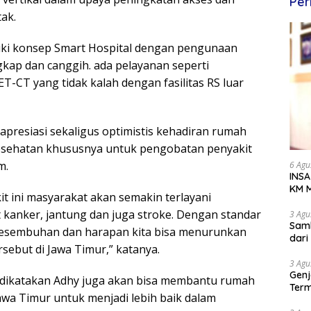
Per
tak.
iki konsep Smart Hospital dengan pengunaan
gkap dan canggih. ada pelayanan seperti
-CT yang tidak kalah dengan fasilitas RS luar
presiasi sekaligus optimistis kehadiran rumah
kesehatan khususnya untuk pengobatan penyakit
m.
6 Agu
INSA
KM M
it ini masyarakat akan semakin terlayani
Dipe
kanker, jantung dan juga stroke. Dengan standar
3 Agu
Samb
esembuhan dan harapan kita bisa menurunkan
dar
rsebut di Jawa Timur,” katanya.
3 Agu
Genj
 dikatakan Adhy juga akan bisa membantu rumah
Term
Jawa Timur untuk menjadi lebih baik dalam
Awa