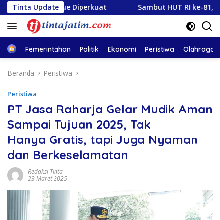
Langsung
a Rescue Diperkuat
Tinta Update
Sambut HUT RI ke-81, PLN Tebar E
ke
konten
Home
Pemerintahan
Politik
Ekonomi
Peristiwa
Olahraga
Beranda
Peristiwa
Peristiwa
PT Jasa Raharja Gelar Mudik Aman
Sampai Tujuan 2025, Tak
Hanya Gratis, tapi Juga Nyaman
dan Berkeselamatan
Redaksi Tinta
23 Maret 2025