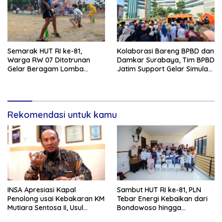
Semarak HUT RI ke-81,
Kolaborasi Bareng BPBD dan
Warga RW 07 Ditotrunan
Damkar Surabaya, Tim BPBD
Gelar Beragam Lomba
Jatim Support Gelar Simulasi
Tradisional.
Gempa Bumi dan Kebakaran
di RSUD Dr Soetomo
Rekomendasi untuk kamu
INSA Apresiasi Kapal
Sambut HUT RI ke-81, PLN
Penolong usai Kebakaran KM
Tebar Energi Kebaikan dari
Mutiara Sentosa II, Usul
Bondowoso hingga
Armada Rescue Diperkuat
Kepulauan Kangean