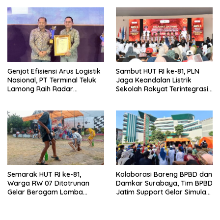
Genjot Efisiensi Arus Logistik
Sambut HUT RI ke-81, PLN
Nasional, PT Terminal Teluk
Jaga Keandalan Listrik
Lamong Raih Radar
Sekolah Rakyat Terintegrasi 1
Surabaya Awards 2026
Gresik
Semarak HUT RI ke-81,
Kolaborasi Bareng BPBD dan
Warga RW 07 Ditotrunan
Damkar Surabaya, Tim BPBD
Gelar Beragam Lomba
Jatim Support Gelar Simulasi
Tradisional.
Gempa Bumi dan Kebakaran
di RSUD Dr Soetomo