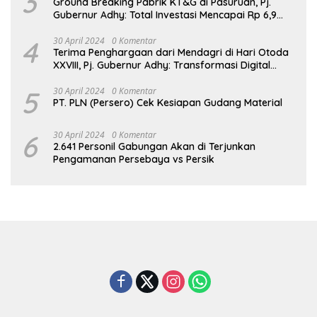
3
Ground Breaking Pabrik KT&G di Pasuruan, Pj.
Gubernur Adhy: Total Investasi Mencapai Rp 6,9
Trilliun dan Serap Ribuan Tenaga Kerja
4
30 April 2024
0 Komentar
Terima Penghargaan dari Mendagri di Hari Otoda
XXVIII, Pj. Gubernur Adhy: Transformasi Digital
dalam Reformasi Birokrasi Jadi Kunci
Keberhasilan Jatim
5
30 April 2024
0 Komentar
PT. PLN (Persero) Cek Kesiapan Gudang Material
6
30 April 2024
0 Komentar
2.641 Personil Gabungan Akan di Terjunkan
Pengamanan Persebaya vs Persik