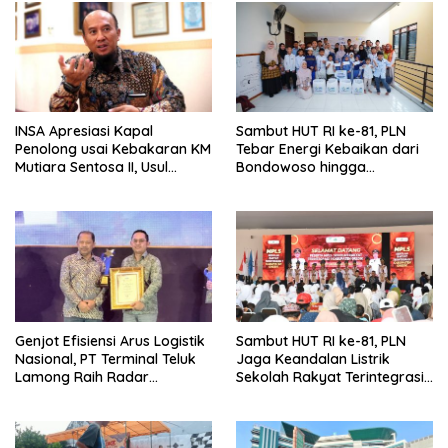
INSA Apresiasi Kapal
Sambut HUT RI ke-81, PLN
Penolong usai Kebakaran KM
Tebar Energi Kebaikan dari
Mutiara Sentosa II, Usul
Bondowoso hingga
Armada Rescue Diperkuat
Kepulauan Kangean
Genjot Efisiensi Arus Logistik
Sambut HUT RI ke-81, PLN
Nasional, PT Terminal Teluk
Jaga Keandalan Listrik
Lamong Raih Radar
Sekolah Rakyat Terintegrasi 1
Surabaya Awards 2026
Gresik