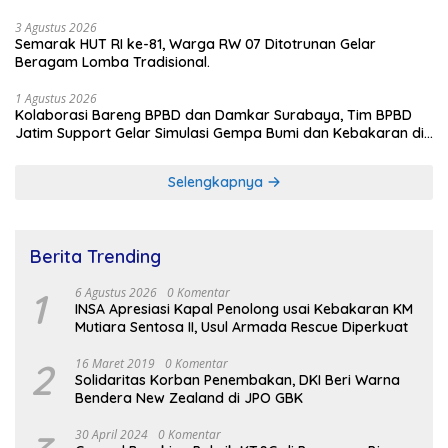
3 Agustus 2026
Semarak HUT RI ke-81, Warga RW 07 Ditotrunan Gelar
Beragam Lomba Tradisional.
1 Agustus 2026
Kolaborasi Bareng BPBD dan Damkar Surabaya, Tim BPBD
Jatim Support Gelar Simulasi Gempa Bumi dan Kebakaran di
RSUD Dr Soetomo
Selengkapnya
Berita Trending
1
6 Agustus 2026
0 Komentar
INSA Apresiasi Kapal Penolong usai Kebakaran KM
Mutiara Sentosa II, Usul Armada Rescue Diperkuat
2
16 Maret 2019
0 Komentar
Solidaritas Korban Penembakan, DKI Beri Warna
Bendera New Zealand di JPO GBK
30 April 2024
0 Komentar