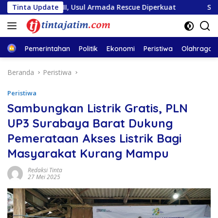
Langsung
Sentosa II, Usul Armada Rescue Diperkuat
Tinta Update
Sambut HUT 
ke
konten
Home
Pemerintahan
Politik
Ekonomi
Peristiwa
Olahraga
Beranda
Peristiwa
Peristiwa
Sambungkan Listrik Gratis, PLN
UP3 Surabaya Barat Dukung
Pemerataan Akses Listrik Bagi
Masyarakat Kurang Mampu
Redaksi Tinta
27 Mei 2025