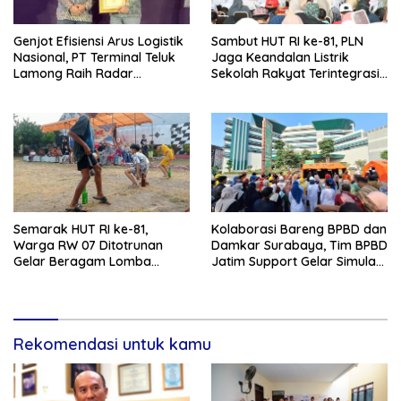
Genjot Efisiensi Arus Logistik
Sambut HUT RI ke-81, PLN
Nasional, PT Terminal Teluk
Jaga Keandalan Listrik
Lamong Raih Radar
Sekolah Rakyat Terintegrasi 1
Surabaya Awards 2026
Gresik
Semarak HUT RI ke-81,
Kolaborasi Bareng BPBD dan
Warga RW 07 Ditotrunan
Damkar Surabaya, Tim BPBD
Gelar Beragam Lomba
Jatim Support Gelar Simulasi
Tradisional.
Gempa Bumi dan Kebakaran
di RSUD Dr Soetomo
Rekomendasi untuk kamu