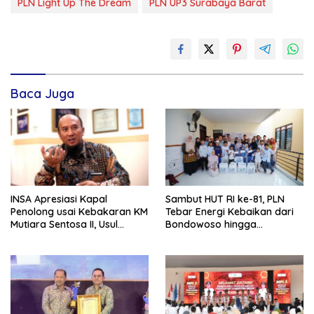
PLN Light Up The Dream
PLN UP3 Surabaya Barat
Baca Juga
INSA Apresiasi Kapal
Sambut HUT RI ke-81, PLN
Penolong usai Kebakaran KM
Tebar Energi Kebaikan dari
Mutiara Sentosa II, Usul
Bondowoso hingga
Armada Rescue Diperkuat
Kepulauan Kangean