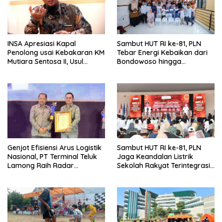
INSA Apresiasi Kapal
Sambut HUT RI ke-81, PLN
Penolong usai Kebakaran KM
Tebar Energi Kebaikan dari
Mutiara Sentosa II, Usul
Bondowoso hingga
Armada Rescue Diperkuat
Kepulauan Kangean
Genjot Efisiensi Arus Logistik
Sambut HUT RI ke-81, PLN
Nasional, PT Terminal Teluk
Jaga Keandalan Listrik
Lamong Raih Radar
Sekolah Rakyat Terintegrasi 1
Surabaya Awards 2026
Gresik