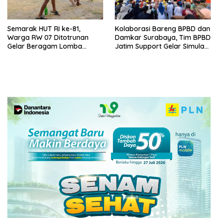
Semarak HUT RI ke-81,
Kolaborasi Bareng BPBD dan
Warga RW 07 Ditotrunan
Damkar Surabaya, Tim BPBD
Gelar Beragam Lomba
Jatim Support Gelar Simulasi
Tradisional.
Gempa Bumi dan Kebakaran
di RSUD Dr Soetomo