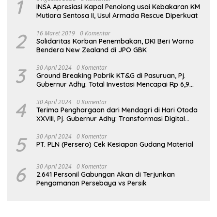
1
INSA Apresiasi Kapal Penolong usai Kebakaran KM
Mutiara Sentosa II, Usul Armada Rescue Diperkuat
2
16 Maret 2019
0 Komentar
Solidaritas Korban Penembakan, DKI Beri Warna
Bendera New Zealand di JPO GBK
3
30 April 2024
0 Komentar
Ground Breaking Pabrik KT&G di Pasuruan, Pj.
Gubernur Adhy: Total Investasi Mencapai Rp 6,9
Trilliun dan Serap Ribuan Tenaga Kerja
4
30 April 2024
0 Komentar
Terima Penghargaan dari Mendagri di Hari Otoda
XXVIII, Pj. Gubernur Adhy: Transformasi Digital
dalam Reformasi Birokrasi Jadi Kunci
Keberhasilan Jatim
5
30 April 2024
0 Komentar
PT. PLN (Persero) Cek Kesiapan Gudang Material
6
30 April 2024
0 Komentar
2.641 Personil Gabungan Akan di Terjunkan
Pengamanan Persebaya vs Persik