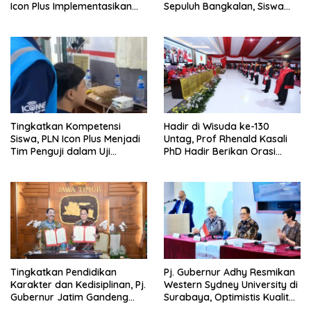
Icon Plus Implementasikan
Sepuluh Bangkalan, Siswa
Program Bantuan SMK Pusat
PLN Icon Plus Melalui Uji
Keunggulan
Kompetensi Keahlian Teknik
Komputer dan Jaringan
Tingkatkan Kompetensi
Hadir di Wisuda ke-130
Siswa, PLN Icon Plus Menjadi
Untag, Prof Rhenald Kasali
Tim Penguji dalam Uji
PhD Hadir Berikan Orasi
Kompetensi Keahlian (UKK) di
Ilmiah pada 1.520 Wisudawan
SMK Muhammadiyah 8
Siliragung
Tingkatkan Pendidikan
Pj. Gubernur Adhy Resmikan
Karakter dan Kedisiplinan, Pj.
Western Sydney University di
Gubernur Jatim Gandeng
Surabaya, Optimistis Kualitas
IPDN Dirikan Sekolah Taruna
Pendidikan Jatim Dapat