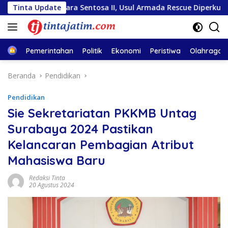
Langsung
utiara Sentosa II, Usul Armada Rescue Diperkuat
Tinta Update
Samb
ke
konten
Home
Pemerintahan
Politik
Ekonomi
Peristiwa
Olahraga
Beranda
Pendidikan
Pendidikan
Sie Sekretariatan PKKMB Untag
Surabaya 2024 Pastikan
Kelancaran Pembagian Atribut
Mahasiswa Baru
Redaksi Tinta
20 Agustus 2024