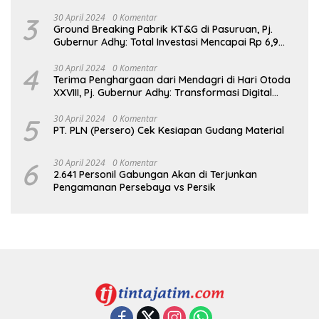
3
30 April 2024
0 Komentar
Ground Breaking Pabrik KT&G di Pasuruan, Pj.
Gubernur Adhy: Total Investasi Mencapai Rp 6,9
Trilliun dan Serap Ribuan Tenaga Kerja
4
30 April 2024
0 Komentar
Terima Penghargaan dari Mendagri di Hari Otoda
XXVIII, Pj. Gubernur Adhy: Transformasi Digital
dalam Reformasi Birokrasi Jadi Kunci
Keberhasilan Jatim
5
30 April 2024
0 Komentar
PT. PLN (Persero) Cek Kesiapan Gudang Material
6
30 April 2024
0 Komentar
2.641 Personil Gabungan Akan di Terjunkan
Pengamanan Persebaya vs Persik