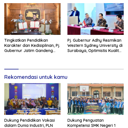
SMK Muhammadiyah 8
Siliragung
Tingkatkan Pendidikan
Pj. Gubernur Adhy Resmikan
Karakter dan Kedisiplinan, Pj.
Western Sydney University di
Gubernur Jatim Gandeng
Surabaya, Optimistis Kualitas
IPDN Dirikan Sekolah Taruna
Pendidikan Jatim Dapat
Pamong Praja Jatim di
Meningkat
Bojonegoro
Rekomendasi untuk kamu
Dukung Pendidikan Vokasi
Dukung Penguatan
dalam Dunia Industri, PLN
Kompetensi SMK Negeri 1