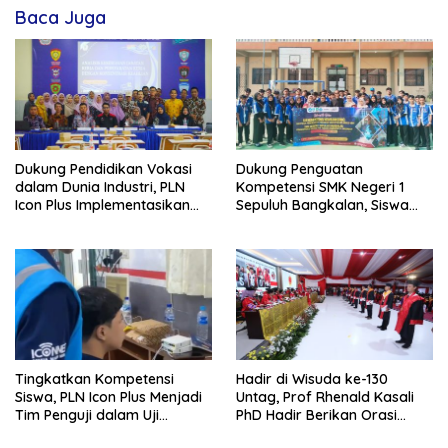
Baca Juga
Dukung Pendidikan Vokasi
Dukung Penguatan
dalam Dunia Industri, PLN
Kompetensi SMK Negeri 1
Icon Plus Implementasikan
Sepuluh Bangkalan, Siswa
Program Bantuan SMK Pusat
PLN Icon Plus Melalui Uji
Keunggulan
Kompetensi Keahlian Teknik
Komputer dan Jaringan
Tingkatkan Kompetensi
Hadir di Wisuda ke-130
Siswa, PLN Icon Plus Menjadi
Untag, Prof Rhenald Kasali
Tim Penguji dalam Uji
PhD Hadir Berikan Orasi
Kompetensi Keahlian (UKK) di
Ilmiah pada 1.520 Wisudawan