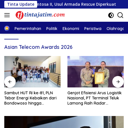
Langsung
Mutiara Sentosa II, Usul Armada Rescue Diperkuat
Tinta Update
Sam
ke
konten
Home
Pemerintahan
Politik
Ekonomi
Peristiwa
Olahraga
Asian Telecom Awards 2026
Sambut HUT RI ke-81, PLN
Genjot Efisiensi Arus Logistik
Tebar Energi Kebaikan dari
Nasional, PT Terminal Teluk
Bondowoso hingga
Lamong Raih Radar
Kepulauan Kangean
Surabaya Awards 2026