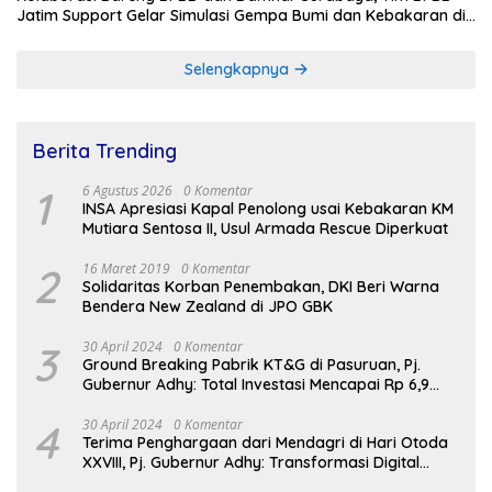
Jatim Support Gelar Simulasi Gempa Bumi dan Kebakaran di
RSUD Dr Soetomo
Selengkapnya
Berita Trending
1
6 Agustus 2026
0 Komentar
INSA Apresiasi Kapal Penolong usai Kebakaran KM
Mutiara Sentosa II, Usul Armada Rescue Diperkuat
2
16 Maret 2019
0 Komentar
Solidaritas Korban Penembakan, DKI Beri Warna
Bendera New Zealand di JPO GBK
3
30 April 2024
0 Komentar
Ground Breaking Pabrik KT&G di Pasuruan, Pj.
Gubernur Adhy: Total Investasi Mencapai Rp 6,9
Trilliun dan Serap Ribuan Tenaga Kerja
4
30 April 2024
0 Komentar
Terima Penghargaan dari Mendagri di Hari Otoda
XXVIII, Pj. Gubernur Adhy: Transformasi Digital
dalam Reformasi Birokrasi Jadi Kunci