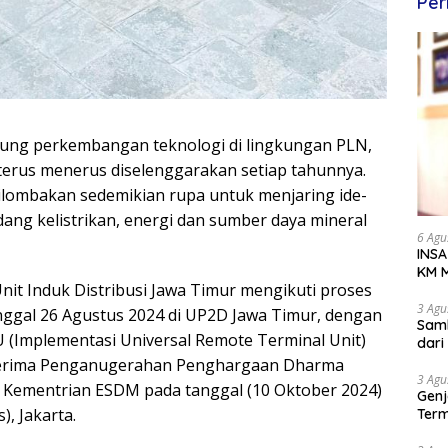
Per
ng perkembangan teknologi di lingkungan PLN,
 terus menerus diselenggarakan setiap tahunnya.
ilombakan sedemikian rupa untuk menjaring ide-
idang kelistrikan, energi dan sumber daya mineral
6 Agu
INSA
KM M
nit Induk Distribusi Jawa Timur mengikuti proses
Dipe
3 Agu
nggal 26 Agustus 2024 di UP2D Jawa Timur, dengan
Samb
(Implementasi Universal Remote Terminal Unit)
dar
nerima Penganugerahan Penghargaan Dharma
3 Agu
 Kementrian ESDM pada tanggal (10 Oktober 2024)
Genj
, Jakarta.
Term
Awa