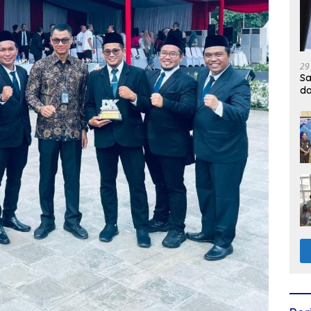
29
Sa
d