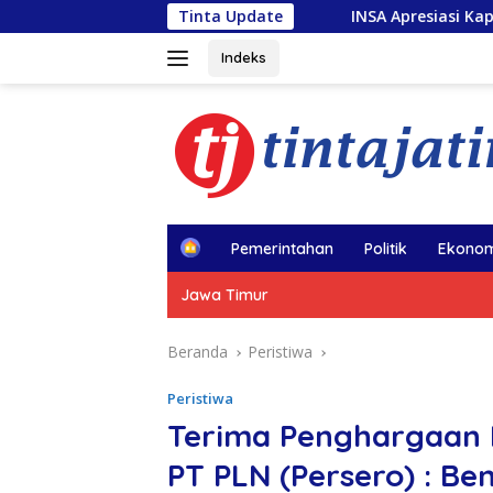
Langsung
INSA Apresiasi Kapal Penolong usai Kebakar
Tinta Update
ke
konten
Indeks
H
Pemerintahan
Politik
Ekonom
o
m
Jawa Timur
e
Beranda
Peristiwa
Peristiwa
Terima Penghargaan
PT PLN (Persero) : Be