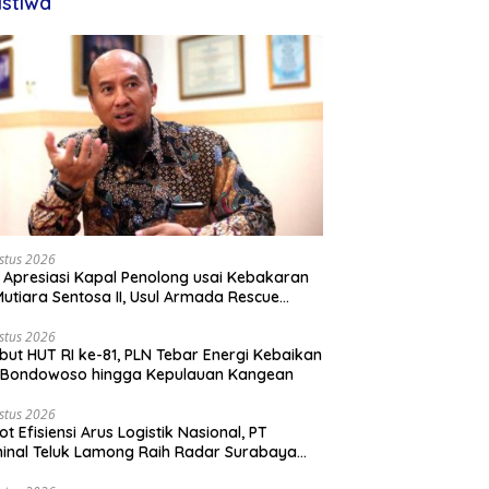
istiwa
stus 2026
 Apresiasi Kapal Penolong usai Kebakaran
utiara Sentosa II, Usul Armada Rescue
rkuat
stus 2026
ut HUT RI ke-81, PLN Tebar Energi Kebaikan
i Bondowoso hingga Kepulauan Kangean
stus 2026
ot Efisiensi Arus Logistik Nasional, PT
inal Teluk Lamong Raih Radar Surabaya
rds 2026