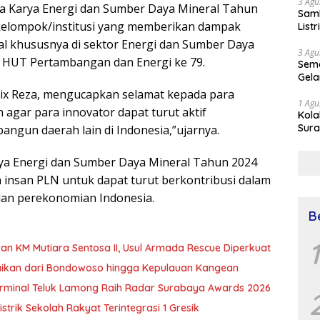
3 Agu
Karya Energi dan Sumber Daya Mineral Tahun
Samb
kelompok/institusi yang memberikan dampak
List
 khususnya di sektor Energi dan Sumber Daya
3 Agu
 HUT Pertambangan dan Energi ke 79.
Sema
Gela
x Reza, mengucapkan selamat kepada para
1 Agu
 agar para innovator dapat turut aktif
Kol
Sura
ngun daerah lain di Indonesia,”ujarnya.
Simu
Dr 
a Energi dan Sumber Daya Mineral Tahun 2024
h insan PLN untuk dapat turut berkontribusi dalam
an perekonomian Indonesia.
B
1
an KM Mutiara Sentosa II, Usul Armada Rescue Diperkuat
baikan dari Bondowoso hingga Kepulauan Kangean
T Terminal Teluk Lamong Raih Radar Surabaya Awards 2026
trik Sekolah Rakyat Terintegrasi 1 Gresik