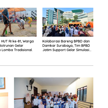
Awards 2026
HUT RI ke-81, Warga
Kolaborasi Bareng BPBD dan
totrunan Gelar
Damkar Surabaya, Tim BPBD
Lomba Tradisional.
Jatim Support Gelar Simulasi
Gempa Bumi dan Kebakaran di
RSUD Dr Soetomo