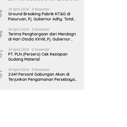
JPO GBK
3
30 April 2024
0 Komentar
Ground Breaking Pabrik KT&G di
Pasuruan, Pj. Gubernur Adhy: Total
Investasi Mencapai Rp 6,9 Trilliun dan
Serap Ribuan Tenaga Kerja
4
30 April 2024
0 Komentar
Terima Penghargaan dari Mendagri
di Hari Otoda XXVIII, Pj. Gubernur
Adhy: Transformasi Digital dalam
Reformasi Birokrasi Jadi Kunci
5
30 April 2024
0 Komentar
PT. PLN (Persero) Cek Kesiapan
Keberhasilan Jatim
Gudang Material
6
30 April 2024
0 Komentar
2.641 Personil Gabungan Akan di
Terjunkan Pengamanan Persebaya
vs Persik