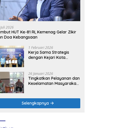
 Juli 2026
mbut HUT Ke-81 RI, Kemenag Gelar Zikir
an Doa Kebangsaan
1 Februari 2026
Kerja Sama Strategis
dengan Kejari Kota
Mojokerto, PLN Icon Plus
Perkuat Peran Digital and
Green Enabler di Jawa
26 Januari 2026
Timur
Tingkatkan Pelayanan dan
Keselamatan Masyarakat,
PLN UP3 Mojokerto
Perkuat Sinergi dengan
Polres Nganjuk
Selengkapnya