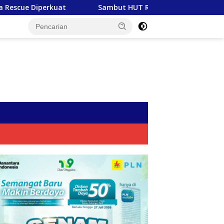
Sambut HUT RI ke-81, PLN Tebar Energi Kebaikan dari Bond