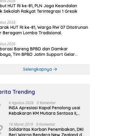
stus 2026
ut HUT RI ke-81, PLN Jaga Keandalan
rik Sekolah Rakyat Terintegrasi 1 Gresik
stus 2026
rak HUT RI ke-81, Warga RW 07 Ditotrunan
r Beragam Lomba Tradisional.
stus 2026
aborasi Bareng BPBD dan Damkar
baya, Tim BPBD Jatim Support Gelar
lasi Gempa Bumi dan Kebakaran di RSUD
Soetomo
Selengkapnya
erita Trending
6 Agustus 2026
0 Komentar
INSA Apresiasi Kapal Penolong usai
Kebakaran KM Mutiara Sentosa II,
Usul Armada Rescue Diperkuat
2
16 Maret 2019
0 Komentar
Solidaritas Korban Penembakan, DKI
Beri Warna Bendera New Zealand di