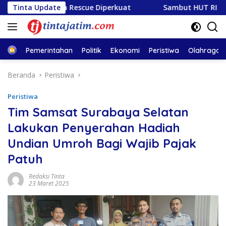
Langsung
 Armada Rescue Diperkuat
Tinta Update
Sambut HUT RI ke-81, PLN Te
ke
konten
Home
Pemerintahan
Politik
Ekonomi
Peristiwa
Olahraga
Beranda
Peristiwa
Peristiwa
Tim Samsat Surabaya Selatan
Lakukan Penyerahan Hadiah
Undian Umroh Bagi Wajib Pajak
Patuh
Redaksi Tinta
23 Maret 2025