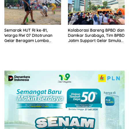
Semarak HUT RI ke-81,
Kolaborasi Bareng BPBD dan
Warga RW 07 Ditotrunan
Damkar Surabaya, Tim BPBD
Gelar Beragam Lomba
Jatim Support Gelar Simulasi
Tradisional.
Gempa Bumi dan Kebakaran
di RSUD Dr Soetomo