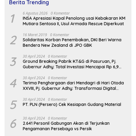
Berita Trending
1
6 Agustus 2026
0 Komentar
INSA Apresiasi Kapal Penolong usai Kebakaran KM
Mutiara Sentosa II, Usul Armada Rescue Diperkuat
2
16 Maret 2019
0 Komentar
Solidaritas Korban Penembakan, DKI Beri Warna
Bendera New Zealand di JPO GBK
3
30 April 2024
0 Komentar
Ground Breaking Pabrik KT&G di Pasuruan, Pj.
Gubernur Adhy: Total Investasi Mencapai Rp 6,9
Trilliun dan Serap Ribuan Tenaga Kerja
4
30 April 2024
0 Komentar
Terima Penghargaan dari Mendagri di Hari Otoda
XXVIII, Pj. Gubernur Adhy: Transformasi Digital
dalam Reformasi Birokrasi Jadi Kunci
Keberhasilan Jatim
5
30 April 2024
0 Komentar
PT. PLN (Persero) Cek Kesiapan Gudang Material
6
30 April 2024
0 Komentar
2.641 Personil Gabungan Akan di Terjunkan
Pengamanan Persebaya vs Persik