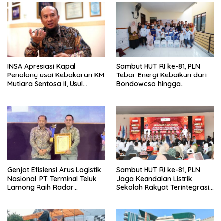
INSA Apresiasi Kapal
Sambut HUT RI ke-81, PLN
Penolong usai Kebakaran KM
Tebar Energi Kebaikan dari
Mutiara Sentosa II, Usul
Bondowoso hingga
Armada Rescue Diperkuat
Kepulauan Kangean
Genjot Efisiensi Arus Logistik
Sambut HUT RI ke-81, PLN
Nasional, PT Terminal Teluk
Jaga Keandalan Listrik
Lamong Raih Radar
Sekolah Rakyat Terintegrasi 1
Surabaya Awards 2026
Gresik