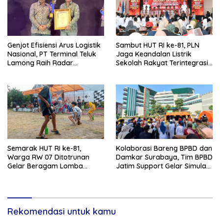
Genjot Efisiensi Arus Logistik
Sambut HUT RI ke-81, PLN
Nasional, PT Terminal Teluk
Jaga Keandalan Listrik
Lamong Raih Radar
Sekolah Rakyat Terintegrasi 1
Surabaya Awards 2026
Gresik
Semarak HUT RI ke-81,
Kolaborasi Bareng BPBD dan
Warga RW 07 Ditotrunan
Damkar Surabaya, Tim BPBD
Gelar Beragam Lomba
Jatim Support Gelar Simulasi
Tradisional.
Gempa Bumi dan Kebakaran
di RSUD Dr Soetomo
Rekomendasi untuk kamu